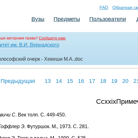
FAQ
Обратная св
Вузы
Предметы
Пользователи
аши авторские права?
Сообщите нам.
тет им. В.И. Вернадского
илософский очерк - Хевеши М.А.
.doc
 Предыдущая
13
14
15
16
17
18
19
20
2
CcxxixПриме
вичи С
. Век толп. С. 449-450.
Тоффлер Э
. Футуршок. М., 1973. С. 281.