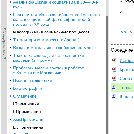
3
Тофф
•
Анализ фашизма и социализма в 30—40-е
годы
3
•
Глава пятая Массовое общество. Трактовка
масс в социальной философии второй
половины XX века
◄Содержание◄
<<
<
Массофикация социальных процессов
•
Тоталитаризм и массы (х.Арендт)
•
Вожди и методы их воздействия на массы
Соседние
•
Трактовка свободы и ее восприятия
массами (э.Фромм)
Истори
•
Проблемы масс и вождей в работах
Кратки
э.Канетти и с.Московичи
Социал
•
Вместо заключения
Толпа,
•
Библиография
•
Оглавление
Шпора 
IПримечания
IiiПримечания
•
XxixПримечания
LivПримечания