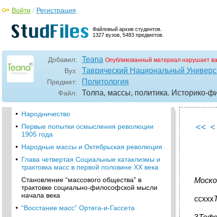
•
Глава вторая Толпа и ее иррациональность
Войти
/
Регистрация
•
Оценка толпы Шопенгауэром и Ницше
Файловый архив студентов.
•
Исследование толпы как единого
1327 вузов, 5483 предметов.
образования (Лебон)
•
Толпа и публика (Тард)
Teana
Добавил:
Опубликованный материал нарушает в
•
Глава третья Трактовка народа в русской
Таврический Национальный Универси
Вуз:
общественно-политической мысли хiх —
начала XX века
Политология
Предмет:
Толпа, массы, политика. Историко-ф
Файл:
•
Трактовка народа славянофилами и
западниками
•
Народничество
•
Первые попытки осмысления революции
<<
<
1905 года
•
Народные массы и Октябрьская революция
•
Глава четвертая Социальные катаклизмы и
трактовка масс в первой половине XX века
Становление “массового общества” в
Моско
трактовке социально-философской мысли
начала века
ccxxx
•
“Восстание масс” Ортега-и-Гассета