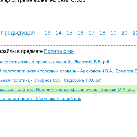
лер Э.
Третья волна. М., 1999. С. 525.
 Предыдущая
13
14
15
16
17
18
19
20
2
 файлы в предмете
Политология
я политических и правовых учений - Ячевский В.В..pdf
й политологический толковый словарь - Ацюковский В.А., Ермилов Б
ьная политика - Смирнов С.Н., Сидорина Т.Ю..pdf
 массы, политика. Историко-философский очерк - Хевеши М.А..doc
по политологии - Шевченко Евгений.doc