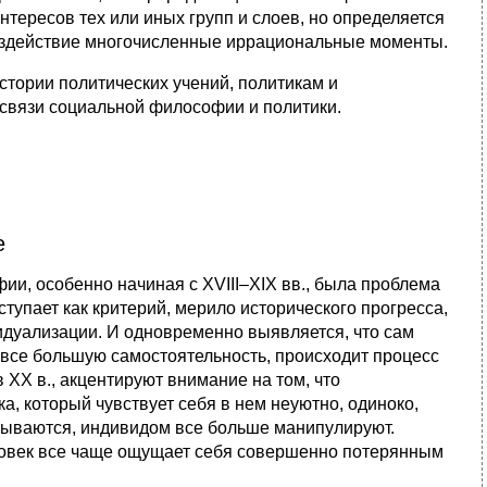
тересов тех или иных групп и слоев, но определяется
воздействие многочисленные иррациональные моменты.
стории политических учений, политикам и
связи социальной философии и политики.
е
и, особенно начиная с ХVIII–ХIХ вв., была проблема
ступает как критерий, мерило исторического прогресса,
идуализации. И одновременно выявляется, что сам
т все большую самостоятельность, происходит процесс
 XX в., акцентируют внимание на том, что
а, который чувствует себя в нем неуютно, одиноко,
рываются, индивидом все больше манипулируют.
ловек все чаще ощущает себя совершенно потерянным