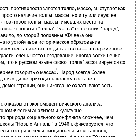
сть противопоставляется толпе, массе, выступает как
просто наличие толпы, массы, но и ту или иную ее
к трактовок толпы, массы, имевших место на
ичает понятия “толпа”, “масса” от понятия “народ”,
равило, до второй половины XIX века они
— это устойчивое историческое образование,
воим менталитетом, тогда как толпа — это временное
расти, очень часто негодование, иногда восхищение.
м, что в русском языке слово “толпа” ассоциируется со
i
ернее говорить о массах
. Народ всегда более
д никогда не приходит в полном составе к
 демонстрации, они никогда не охватывают весь
с отказом от экономоцентрического анализа
кономическим анализом и культурно-
что природа социального конфликта сложнее, чем
колы “Новые Анналы” в 1946 г. фиксируется, что
тельных привычек и эмоциональных установок,