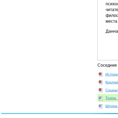
психо
читат
филос
места
Данна
Соседние
Истори
Кратки
Социал
Толпа,
Шпора 