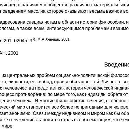
ичивается наличием в обществе различных материальных ин
 поведением масс, на которое оказывают весьма важное 
 адресована специалистам в области истории философии, и
ологам, а также всем, интересующимся проблемами взаимо
©
М
.
А
.
Хевеши
, 2001
5–201–02045–3
Н, 2001
Введени
 из центральных проблем социально-политической философи
ка, личности, ее свобод, прав и обязанностей. Личность вы
ия человечества предстает как история человеческой индив
процесс противоречив: по мере того, как индивиды обретаю
дения человека. И многие философские течения, особенно в
еческий мир становится все более непригодным для человек
тает анонимно. Связи между индивидом и миром как бы об
веке отчуждение становится столь всеобъемлющим, что че
 мире.