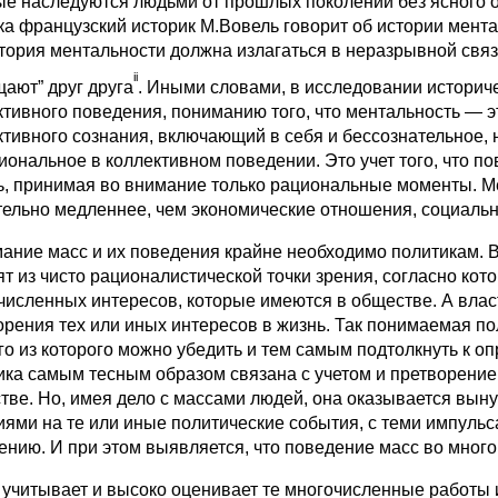
ые наследуются людьми от прошлых поколений без ясного ос
ка французский историк М.Вовель говорит об истории мента
стория ментальности должна излагаться в неразрывной связ
ii
щают” друг друга
. Иными словами, в исследовании историч
ктивного поведения, пониманию того, что ментальность — э
ктивного сознания, включающий в себя и бессознательное,
иональное в коллективном поведении. Это учет того, что по
ь, принимая во внимание только рациональные моменты. М
тельно медленнее, чем экономические отношения, социальн
ание масс и их поведения крайне необходимо политикам. В
ят из чисто рационалистической точки зрения, согласно кот
численных интересов, которые имеются в обществе. А влас
орения тех или иных интересов в жизнь. Так понимаемая по
го из которого можно убедить и тем самым подтолкнуть к 
ика самым тесным образом связана с учетом и претворени
тве. Но, имея дело с массами людей, она оказывается выну
иями на те или иные политические события, с теми импульс
ению. И при этом выявляется, что поведение масс во мно
 учитывает и высоко оценивает те многочисленные работы 