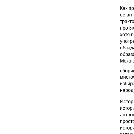
•
CxxviiiПримечания
Как п
Примечания
ее ан
•
CcxxixПримечания
тракт
протя
хотя 
употр
облад
образ
Можно
сбори
много
избир
народ
Истор
истор
антро
прост
истор