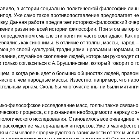
равило, в истории социально-политической философии лично
типод. Уже само такое противопоставление предполагает не 
овку. Данная работа предлагает историко-философский очер
жении развития всей истории философии. При этом автор отл
в определенном смысле эти понятия часто совпадают. Как п
еблялись как синонимы. В отличие от толпы, массы, народ 
ающее своей культурой, традициями, нравами и нормами, с
ование, случайное скопление людей, которыми руководят ст
 только согласиться с А.Брушлинским, который говорит о то
щем, а когда речь идет о больших общностях людей, правом
числен, чем народные массы. Известно, например, что наро
ательным урнам. Сколь бы многочисленны ни были митинги,
.
ико-философское исследование масс, толпы также связано 
ического процесса, с признанием необходимости наряду с э
пологического исследования. Становилось все очевиднее, 
о расхождение материальных интересов. Уже в манифесте ш
ия и сам человек формируются в зависимости от тех мысли