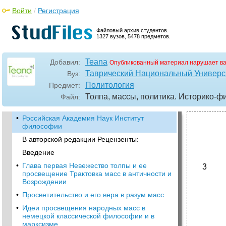
Войти
/
Регистрация
Файловый архив студентов.
1327 вузов, 5478 предметов.
Teana
Добавил:
Опубликованный материал нарушает в
Таврический Национальный Универси
Вуз:
Политология
Предмет:
Толпа, массы, политика. Историко-ф
Файл:
•
Российская Академия Наук Институт
философии
В авторской редакции Рецензенты:
Введение
•
Глава первая Невежество толпы и ее
3
просвещение Трактовка масс в античности и
Возрождении
•
Просветительство и его вера в разум масс
•
Идеи просвещения народных масс в
немецкой классической философии и в
марксизме