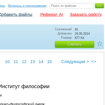
язь
Вопросы и предложения
Добавить файлы
Реферат AI
Заказать работу
Скачиваний:
91
Добавлен:
24.05.2014
Размер:
877 Кб
☆
Скачать
10
11
12
13
14
15
Следующая >
>>
22
23
24
25
Институт философии
и
рико-философский очерк