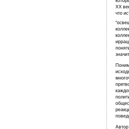
котор
XX ве
что и
“осве
колле
колле
иррац
понят
значи
Поним
исход
много
претв
каждо
полит
общес
реакц
повед
Автор