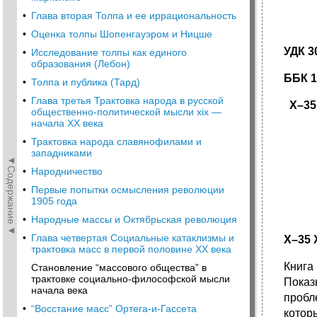
•
Глава вторая Толпа и ее иррациональность
•
Оценка толпы Шопенгауэром и Ницше
УДК 3
•
Исследование толпы как единого
образования (Лебон)
ББК 1
•
Толпа и публика (Тард)
•
Глава третья Трактовка народа в русской
Х–35
общественно-политической мысли хiх —
начала XX века
•
Трактовка народа славянофилами и
западниками
◄Содержание◄
•
Народничество
•
Первые попытки осмысления революции
1905 года
•
Народные массы и Октябрьская революция
•
Глава четвертая Социальные катаклизмы и
Х–35 
трактовка масс в первой половине XX века
Книга
Становление “массового общества” в
трактовке социально-философской мысли
Показ
начала века
пробле
•
“Восстание масс” Ортега-и-Гассета
котор