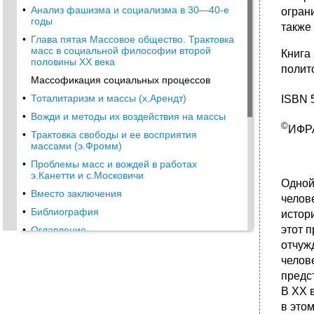
•
Анализ фашизма и социализма в 30—40-е
огран
годы
также
•
Глава пятая Массовое общество. Трактовка
масс в социальной философии второй
Книга
половины XX века
полит
Массофикация социальных процессов
•
Тоталитаризм и массы (х.Арендт)
ISBN 
•
Вожди и методы их воздействия на массы
©
ИФРА
•
Трактовка свободы и ее восприятия
массами (э.Фромм)
•
Проблемы масс и вождей в работах
э.Канетти и с.Московичи
Одной
•
Вместо заключения
челове
•
Библиография
истор
этот 
•
Оглавление
отчуж
IПримечания
челов
IiiПримечания
предс
•
XxixПримечания
В XX 
LivПримечания
в этом