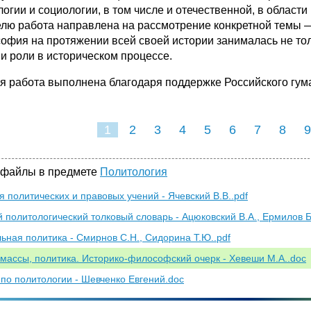
логии и социологии, в том числе и отечественной, в облас
елю работа направлена на рассмотрение конкретной темы —
офия на протяжении всей своей истории занималась не тол
 и роли в историческом процессе.
я работа выполнена благодаря поддержке Российского гум
1
2
3
4
5
6
7
8
9
16
17
18
19
20
21
 файлы в предмете
Политология
я политических и правовых учений - Ячевский В.В..pdf
й политологический толковый словарь - Ацюковский В.А., Ермилов Б
ьная политика - Смирнов С.Н., Сидорина Т.Ю..pdf
 массы, политика. Историко-философский очерк - Хевеши М.А..doc
по политологии - Шевченко Евгений.doc