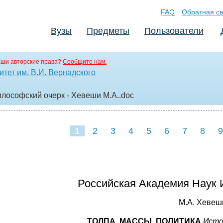
FAQ
Обратная св
Вузы
Предметы
Пользователи
аши авторские права?
Сообщите нам.
тет им. В.И. Вернадского
илософский очерк - Хевеши М.А.
.doc
1
2
3
4
5
6
7
8
9
16
17
18
19
20
21
Российская Академия Наук 
М.А. Хевеш
ТОЛПА, МАССЫ, ПОЛИТИКА
Исто