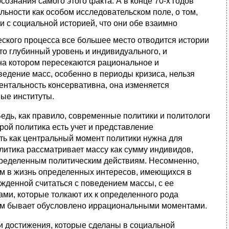
ознания самого этого факта. А в конце 70-х годов
льности как особом исследовательском поле, о том,
и с социальной историей, что они обе взаимно
еского процесса все большее место отводится истории
то глубинный уровень и индивидуального, и
 на котором пересекаются рациональное и
ведение масс, особенно в периоды кризиса, нельзя
ентальность консервативна, она изменяется
ые институты.
едь, как правило, современные политики и политологи
орой политика есть учет и представление
ть как центральный момент политики нужна для
литика рассматривает массу как сумму индивидов,
определенным политическим действиям. Несомненно,
ем в жизнь определенных интересов, имеющихся в
жденной считаться с поведением массы, с ее
ами, которые толкают их к определенного рода
гом бывает обусловлено иррациональными моментами.
и достижения, которые сделаны в социальной