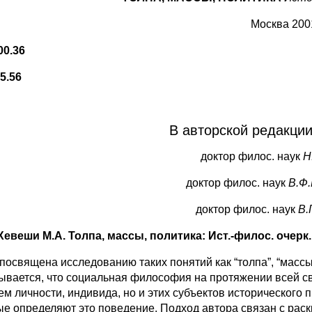
Москва 200
00.36
5.56
В авторской редакции
доктор филос. наук
Н.
доктор филос. наук
В.Ф
доктор филос. наук
В.
Хевеши М.А. Толпа, массы, политика: Ист.-филос. очерк. 
 посвящена исследованию таких понятий как “толпа”, “массы
ывается, что социальная философия на протяжении всей с
м личности, индивида, но и этих субъектов исторического п
ые определяют это поведение. Подход автора связан с раск