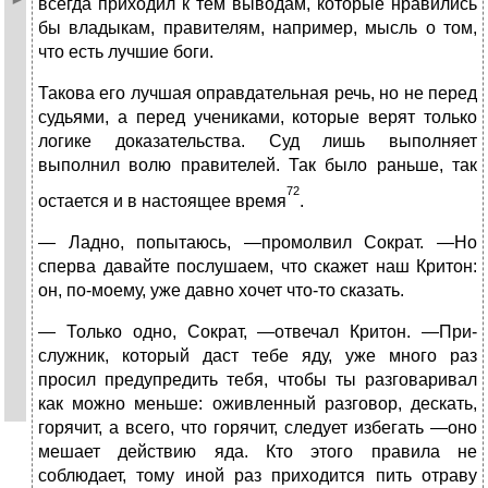
всегда приходил к тем выводам, которые нравились
бы владыкам, правителям, например, мысль о том,
что есть лучшие боги.
Такова его лучшая оправдательная речь, но не перед
судьями, а перед учениками, которые верят только
логике доказательства. Суд лишь выполняет
выполнил волю правителей. Так было раньше, так
72
остается и в настоящее время
.
— Ладно, попытаюсь, —промолвил Сократ. —Но
сперва давайте послушаем, что скажет наш Критон:
он, по-моему, уже давно хочет что-то сказать.
— Только одно, Сократ, —отвечал Критон. —При­
служник, который даст тебе яду, уже много раз
просил предупредить тебя, чтобы ты разговаривал
как можно меньше: оживленный разговор, дескать,
горячит, а все­го, что горячит, следует избегать —оно
мешает дей­ствию яда. Кто этого правила не
соблюдает, тому иной раз приходится пить отраву