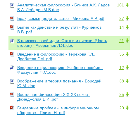
Аналитическая философия - Блинов А.К. Ладов
161
В.А. Лебедев М.В.doc
Брак, семья, родительство - Михеева А.Р..pdf
27
Бытие как действие и результат - Курченков
14
В.В..pdf
В поисках своей идеи. Статьи и очерки. (Часть
21
вторая) - Аверьянов Л.Я..doc
Введение в философию - Терехова Г.Л.,
35
Дробжева Г.М..pdf
Введение в философию. Учебное пособие -
12
Файзуллин Ф.C..doc
Воображение и теория познания - Бородай
38
Ю.М..doc
Восточная философия XIX-XX веков -
25
Джинджолия Б.И..pdf
Гендерные проблемы в информационном
20
обществе - Плимо Н..pdf