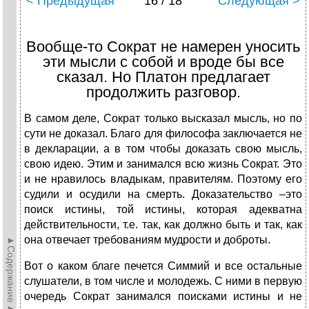
< Предыдущая
16 / 18
Следующая >
Вообще-то Сократ не намерен уносить
эти мысли с собой и вроде бы все
сказал. Но Платон предлагает
продолжить разговор.
В самом деле, Сократ только высказал мысль, но по
сути не доказал. Благо для философа заключается не
в декларации, а в том чтобы доказать свою мысль,
свою идею. Этим и занимался всю жизнь Сократ. Это
и не нравилось владыкам, правителям. Поэтому его
судили и осудили на смерть. Доказательство –это
поиск истины, той истины, которая адекватна
действительности, т.е. так, как должно быть и так, как
она отвечает требованиям мудрости и доброты.
►Содержание►
Вот о каком благе печется Симмий и все остальные
слушатели, в том числе и молодежь. С ними в первую
очередь Сократ занимался поисками истины и не