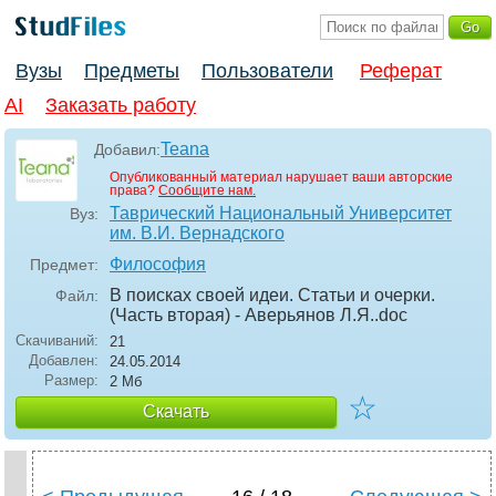
Вузы
Предметы
Пользователи
Реферат
AI
Заказать работу
Teana
Добавил:
Опубликованный материал нарушает ваши авторские
права?
Сообщите нам.
Таврический Национальный Университет
Вуз:
им. В.И. Вернадского
Философия
Предмет:
В поисках своей идеи. Статьи и очерки.
Файл:
(Часть вторая) - Аверьянов Л.Я.
.doc
Скачиваний:
21
Добавлен:
24.05.2014
Размер:
2 Мб
☆
Скачать