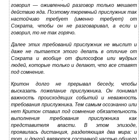
говорил — оживленный разговор только мешает
действию яда. Поэтому тюремный прислужник так
настойчиво требует (именно требует) от
Сократа, чтобы он не разговаривал, а если и
говорил, то не так горячо.
Далее этих требований прислужник не мыслит и
даже не пытается этого делать в отличие от
Сократа и вообще от философов или мудрых
людей, которые только и делают, что все ставят
под сомнение.
Критон долго не прерывал беседу, чтобы
высказать пожелание прислужника. Он понимал
важность происходящих событий и неважность
требования прислужника. Тем самым осознанно или
нет Критон ставил под сомнение обязательность
выполнения требования прислужника как
представителя власти. В этом эпизоде,
проявилась дистанция, разделяющая два мира: и
тот, и другой являются составной частью общего