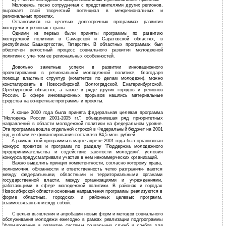
Молодежь, тесно сотрудничая с представителями других регионов,
выражает свой творческий потенциал в межрегиональных и
региональных проектах.
Остановимся на целевых долгосрочных программах развития
молодежи в регионах страны.
Одними из первых были приняты программы по развитию
молодежной политики в Самарской и Саратовской областях, в
республиках Башкортостан, Татарстан. В областных программах был
обеспечен целостный процесс социального развития молодежной
политики с уче- том ее региональных особенностей.
Довольно заметные успехи в развитии инновационного
проектирования в региональной молодежной политике, благодаря
помощи властных структур (комитетов по делам молодежи), можно
констатировать в Новосибирской, Волгоградской, Екатеринбургской,
Оренбургской областях, а также в ряде других городов и регионов
России. В сфере инновационных прорывов нашлись материальные
средства на конкретные программы и проекты.
Â
конце 2000 года была принята федеральная целевая программа
”Молодежь России
2001-2005 гг.“, объединившая ряд приоритетных
направлений в области молодежной политики на федеральном уровне.
Эта программа вошла отдельной строкой в Федеральный бюджет на 2001
год, и объем ее финансирования составлял 84,5 млн. рублей.
Â
рамках этой программы в
марте-апреле 2001 года был организован
конкурс проектов и программ по разделу ”Поддержка молодежного
предпринимательства и содействие занятости молодежи“, условия
конкурса предусматривали участие в нем некоммерческих организаций.
Важно выделить принцип компетентности, согласно которому права,
полномочия, обязанности и ответственность четко разграничи- ваются
между федеральными, областными и территориальными органами
государственной власти, между организациями и учреждениями,
работающими в сфере молодежной политики. В районах и городах
Новосибирской области основные направления программы реализуются в
форме областных, городских и районных целевых программ,
взаимосвязанных между собой.
С целью выявления и апробации новых форм и методов социального
обслуживания молодежи ежегодно в рамках реализации подпрограммы
”Формирование и развитие системы социальных служб и клубов для