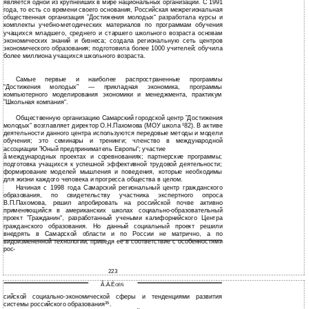
является одной из крупнейших в мире национальных организаций. С 1991
года, то есть со времени своего основания, Российская межрегиональная
общественная организация ”Достижения молодых“ разработала курсы и
комплекты учебно-методических материалов по программам обучения
учащихся младшего, среднего и старшего школьного возраста основам
экономических знаний и бизнеса; создала региональную сеть центров
экономического образования; подготовила более 1000 учителей; обучила
более миллиона учащихся школьного возраста.
Самые первые и наиболее распространенные программы
“Достижения молодых” — прикладная экономика, программы
компьютерного моделирования экономики и менеджмента, практикум
”Школьная компания“.
Общественную организацию Самарский городской центр ”Достижения
молодых“ возглавляет директор О.Н.Пахомова (МОУ школа ¹82). В активе
деятельности данного центра используются передовые методы и модели
обучения; это семинары и тренинги; членство в международной
ассоциации ”Юный предприниматель Европы“; участие
â
международных проектах и соревнованиях; партнерские программы;
подготовка учащихся к успешной эффективной трудовой деятельности;
формирование моделей мышления и поведения, которые необходимы
для жизни каждого человека и прогресса общества в целом.
Начиная с 1998 года Самарский региональный центр гражданского
образования, по свидетельству участника экспертного опроса
В.П.Пахомова, решил апробировать на российской почве активно
применяющийся в американских школах социально-образовательный
проект ”Гражданин“, разработанный учеными калифорнийского Центра
гражданского образования. Но данный социальный проект решили
внедрять в Самарской области и по России не матрично, а по
видоизмененной технологии, приведя ее в соответствие с особенностями
рос-
223
Ã.À.Ë
ÓÊÑ
сийской социально-экономической сферы и тенденциями развития
системы российского образования
.
35