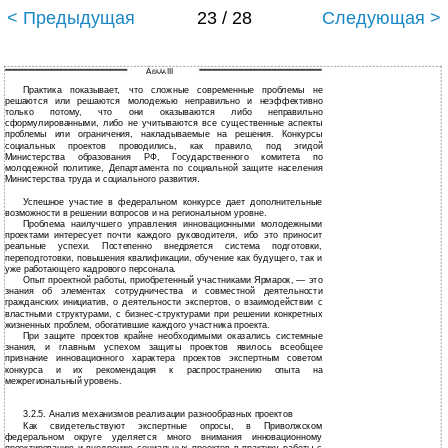
< Предыдущая
23 / 28
Следующая >
Ã
III
ËÀÂÀ
Практика показывает, что сложные современные проблемы не
решаются или решаются молодежью неправильно и неэффективно
только потому, что они оказываются либо неправильно
сформулированными, либо не учитываются все существенные аспекты
проблемы или ограничения, накладываемые на решения. Конкурсы
социальных проектов проводились, как правило, под эгидой
Министерства образования РФ, Государственного комитета по
молодежной политике, Департамента по социальной защите населения
Министерства труда и социального развития.
Успешное участие в федеральном конкурсе дает дополнительные
возможности в решении вопросов и на региональном уровне.
Проблема наилучшего управления инновационными молодежными
проектами интересует почти каждого руководителя, ибо это приносит
реальные успехи. Постепенно внедряется система подготовки,
переподготовки, повышения квалификации, обучение как будущего, так и
уже работающего кадрового персонала.
Опыт проектной работы, приобретенный участниками Ярмарок, — это
знания об элементах сотрудничества и совместной деятельности
гражданских инициатив, о деятельности экспертов, о взаимодействии с
властными структурами, с бизнес-структурами при решении конкретных
жизненных проблем, обогатившие каждого участника проекта.
При защите проектов крайне необходимыми оказались системные
знания, и главным успехом защиты проектов явилось всеобщее
признание инновационного характера проектов экспертным советом
конкурса и их рекомендация к распространению опыта на
межрегиональный уровень.
3.2.5. Анализ механизмов реализации разнообразных проектов
Как свидетельствуют экспертные опросы, в Приволжском
федеральном округе уделяется много внимания инновационному