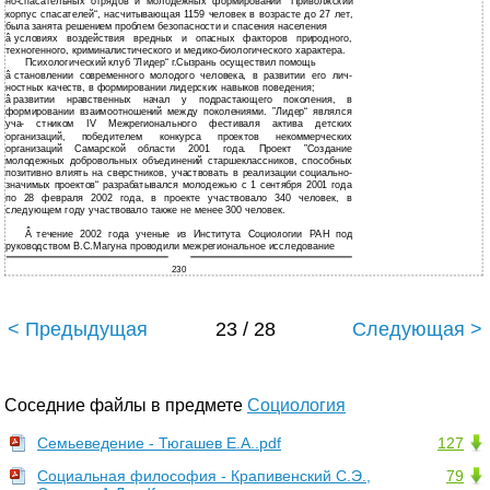
но-спасательных отрядов и молодежных формирований ”Приволжский
корпус спасателей“, насчитывающая 1159 человек в возрасте до 27 лет,
была занята решением проблем безопасности и спасения населения
â
условиях воздействия вредных и опасных факторов природного,
техногенного, криминалистического и
медико-биологического характера.
Психологический клуб ”Лидер“ г.Сызрань осуществил помощь
â
становлении современного молодого человека, в развитии его лич-
ностных качеств, в формировании лидерских навыков поведения;
â
развитии нравственных начал у подрастающего поколения, в
формировании взаимоотношений между поколениями. ”Лидер“ являлся
уча- стником IV Межрегионального фестиваля актива детских
организаций, победителем конкурса проектов некоммерческих
организаций Самарской области 2001 года. Проект ”Создание
молодежных добровольных объединений старшеклассников, способных
позитивно влиять на сверстников, участвовать в реализации
социально-
значимых проектов“ разрабатывался молодежью с 1 сентября 2001 года
по 28 февраля 2002 года, в проекте участвовало 340 человек, в
следующем году участвовало также не менее 300 человек.
Â
течение 2002 года ученые из Института Социологии РАН под
руководством В.С.Магуна проводили межрегиональное исследование
230
< Предыдущая
23 / 28
Следующая >
Соседние файлы в предмете
Социология
Семьеведение - Тюгашев Е.А..pdf
127
Социальная философия - Крапивенский С.Э.,
79