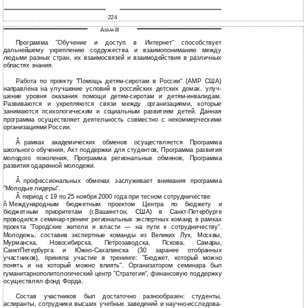
224
Ã
III
ËÀÂÀ
Программа ”Обучение и доступ в Интернет“ способствует
дальнейшему укреплению содружества и взаимопониманию между
людьми разных стран, их взаимосвязей и взаимодействия в различных
областях знания.
Работа по проекту ”Помощь детям-сиротам в России“ (АМР США)
направлена на улучшение условий в российских детских домах, улуч-
шение уровня оказания помощи детям-сиротам и детям-инвалидам.
Развиваются и укрепляются связи между организациями, которые
занимаются психологическим и социальным развитием детей. Данная
программа осуществляет деятельность совместно с некоммерческими
организациями России.
Â
рамках академических обменов осуществляется Программа
школьного обучения, Акт поддержки для студентов, Программа развития
молодого поколения, Программа региональных обменов, Программа
развития одаренной молодежи.
Â
профессиональных обменах заслуживает внимания программа
”Молодые лидеры“.
Â
период с 19 по 25 ноября 2000 года при тесном сотрудничестве
ñ
Международным бюджетным проектом Центра по бюджету и
бюджетным приоритетам (г.Вашингтон, США) в
Санкт-Петербурге
проводился семинар-тренинг региональных экспертных команд в рамках
проекта ”Городские жители и власти — на пути к сотрудничеству“.
Молодежь, составив экспертные команды из Великих Лук, Москвы,
Мурманска, Новосибирска, Петрозаводска, Пскова, Самары,
СанктПетербурга и Южно-Сахалинска (30 заранее отобранных
участников), приняла участие в тренинге: ”Бюджет, который можно
понять и на который можно влиять“. Организатором семинара был
гуманитарнополитологический центр ”Стратегия“, финансовую поддержку
осуществлял фонд Форда.
Состав участников был достаточно разнообразен: студенты,
аспиранты, сотрудники высших учебных заведений и научно-исследова-