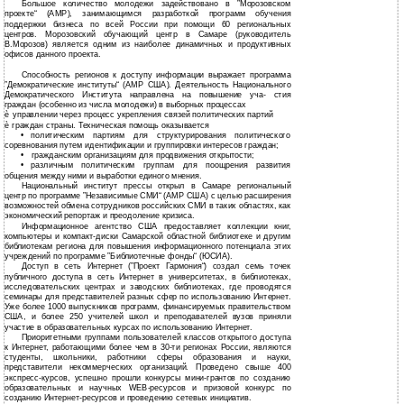
Большое количество молодежи задействовано в ”Морозовском
проекте“ (АМР), занимающимся разработкой программ обучения
поддержки бизнеса по всей России при помощи 60 региональных
центров. Морозовский обучающий центр в Самаре (руководитель
В.Морозов) является одним из наиболее динамичных и продуктивных
офисов данного проекта.
Способность регионов к доступу информации выражает программа
”Демократические институты“ (АМР США). Деятельность Национального
Демократического Института направлена на повышение уча- стия
граждан (особенно из числа молодежи) в выборных процессах
è
управлении через процесс укрепления связей политических партий
è
граждан страны. Техническая помощь оказывается
•
политическим партиям для структурирования политического
соревнования путем идентификации и группировки интересов граждан;
•
гражданским организациям для продвижения открытости;
•
различным политическим группам для поощрения развития
общения между ними и выработки единого мнения.
Национальный институт прессы открыл в Самаре региональный
центр по программе ”Независимые СМИ“ (АМР США) с целью расширения
возможностей обмена сотрудников российских СМИ в таких областях, как
экономический репортаж и преодоление кризиса.
Информационное агентство США предоставляет коллекции книг,
компьютеры и компакт-диски Самарской областной библиотеке и другим
библиотекам региона для повышения информационного потенциала этих
учреждений по программе ”Библиотечные фонды“ (ЮСИА).
Доступ в сеть Интернет (”Проект Гармония“) создал семь точек
публичного доступа в сеть Интернет в университетах, в библиотеках,
исследовательских центрах и заводских библиотеках, где проводятся
семинары для представителей разных сфер по использованию Интернет.
Уже более 1000 выпускников программ, финансируемых правительством
США, и более 250 учителей школ и преподавателей вузов приняли
участие в образовательных курсах по использованию Интернет.
Приоритетными группами пользователей классов открытого доступа
к Интернет, работающими более чем в 30-ти регионах России, являются
студенты, школьники, работники сферы образования и науки,
представители некоммерческих организаций. Проведено свыше 400
экспресс-курсов, успешно прошли конкурсы мини-грантов по созданию
образовательных и научных WEB-ресурсов и призовой конкурс по
созданию Интернет-ресурсов и проведению сетевых инициатив.