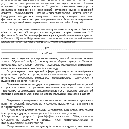
на продолжение научно-исследовательской деятельности, а 30% — на
улуч- шение материального положения молодых талантов. Гранты
получили 57 молодых людей из 11 учебных заведений, входящих в
ассоциацию профсоюзных организаций студентов вузов Московской
области, занимающихся научно-исследовательской деятельностью.
Поддержка победителей конкурсов, олимпиад, смотров, выставок,
фестивалей, а также авторов изобретений способствовала сохранению
интеллектуальной элиты и развитию традиций российской науки
.
38
Сеть учреждений социального обслуживания молодежи в Тульской
области — это 23 подростково-молодежных клуба, имеющих 132
филиала и более 30 разнопрофильных учреждений: молодежные центры
(г. Кимовск, Щекино, Ефремов), центр социально-психологческой помощи
молодежи ”Шанс“, медико-социальная служба планирования
229
Ã.À.Ë
ÓÊÑ
семьи для студентов и старшеклассников, детский оздоровительный
лагерь ”Орленок“ (г.Тула), молодежные биржи труда (гг.Узловая,
Богородицк), клуб юных техников (г.Суворов), молодежная информаци-
онно-образовательная служба (г.Узловая) и др.
В учреждениях молодежной сферы реализуются разнообразные
направления работы: гражданско-патриотическое, спортивно-оздоро-
вительное, декоративно-прикладное, экономическое, техническое и
художественно-эстетическое
.
39
Основные меры по поддержке и развитию учреждений молодежной
сферы направлены на развитие мотивации личности к познанию и
творчеству, на реализацию дополнительных услуг, оказание социальной
помощи в интересах личности, занятости молодежи, общества в целом.
Открывается интересная перспектива перед изучением социального
принятия решений, несводимого к соответствующим частным научным
интерпретациям
.
40
Â
2000 году в Самаре в рамках мероприятий Бюджетной программы
был проведен двухдневный воркшоп ”Общественное участие
â
бюджетном процессе“ (povolzje@ssu.samara.ru), ”Общественные
слушания по бюджету“ в городах Псков (dima@pskov.teia.ru) и
ЮжноСахалинск (zin@sakhalin.ru).
Межрегиональная ассоциация добровольных студенческих аварий-