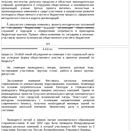
тельских институтов, депутаты городских и областных законодательных
собраний, руководители и сотрудники общественных и некоммерческих
организаций, ученые. Целью проекта являлись личностные и
организационные изменения в среде участников в направлении развития
потенциала общественного участия в бюджетном процессе, оформление
методического опыта и выдача рекомендаций.
Â
результате семинара появились проекты методических положений
по секторному бюджетному анализу, организации общественных
слушаний и подходов к определению потребности в прикладном
бюджетном анализе. Прошел обмен мнениями по ситуациям в регионах-
участниках проекта по вопросам общественного участия в бюджетном
225
Ã.À.Ë
ÓÊÑ
процессе. Особой темой обсуждения на семинаре стал социальный заказ
как успешная форма общественного участия в принятии решений по
бюджету
.
36
На семинаре проводились лекции, тренинги, деловые игры,
тестирование участников, ”круглые столы“, работа в малых группах,
дискуссии.
Заслуживает внимания Фестиваль школьных компаний,
соревнования по компьютерному моделированию экономики, олимпиада
по основам потребительских знаний. Ежегодно в г.Новомосковск
проводилась Международная ярмарка школьных компаний. Одним из
инновационных проектов Тульского регионального центра экономического
образования стал городской экономический лагерь “Эласт-сити”, где
молодежь познакомилась с основными направлениями развития
современного бизнеса, получила необходимый минимум знаний по
организации школьной компании, банковскому делу и денежным
системам.
Проводятся летний и зимние лагеря экономического образования
старшеклассников. В мае 2002 года была проведена Международная
ярмарка школьных компаний, в которой участвовало 400 человек из 5
стран мира: Белоруссии, России, Великобритании, Румынии и Украины.