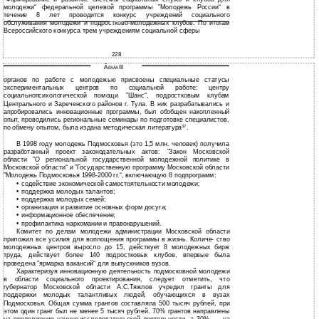
молодежи“ федеральной целевой программы ”Молодежь России“ в
течение 8 лет проводится конкурс учреждений социального
обслуживания молодежи и подростково-молодежных клубов. По итогам
Всероссийского конкурса трем учреждениям социальной сферы
228
Ã
III
ËÀÂÀ
органов по работе с молодежью присвоены специальные статусы
экспериментальных центров по социальной работе: центру
социальнопсихологической помощи ”Шанс“, подростковым клубам
Центрального и Зареченского районов г. Тула. В них разрабатывались и
апробировались инновационные программы, был обобщен накопленный
опыт, проводились региональные семинары по подготовке специалистов,
по обмену опытом, была издана методическая литература
.
37
В 1998 году молодежь Подмосковья (это 1,5 млн. человек) получила
разработанный проект законодательных актов: ”Закон Московской
области ”О региональной государственной молодежной политике в
Московской области“ и ”Государственную программу Московской области
”Молодежь Подмосковья 1998-2000 гг.“, включающую 8 подпрограмм:
•
содействие экономической самостоятельности молодежи;
•
поддержка молодых талантов;
•
поддержка молодых семей;
•
организация и развитие основных форм досуга;
•
информационное обеспечение;
•
профилактика наркомании и правонарушений.
Комитет по делам молодежи администрации Московской области
приложил все усилия для воплощения программы в жизнь. Количе- ство
молодежных центров выросло до 15, действует 8 молодежных бирж
труда, действует более 140 подростковых клубов, впервые была
проведена ”ярмарка вакансий“ для выпускников вузов.
Характеризуя инновационную деятельность подмосковной молодежи
в области социального проектирования, следует отметить, что
губернатор Московской области А.С.Тяжлов учредил гранты для
поддержки молодых талантливых людей, обучающихся в вузах
Подмосковья. Общая сумма грантов составляла 500 тысяч рублей, при
этом один грант был не менее 5 тысяч рублей. 70% грантов направлены