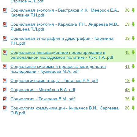
Стризое А.Л..pdf
Социальная экология - Быстряков И.К., Меерсон Е.А.,
36
Карякина Т.Н.pdf
Социальная экология - Карякина Т.Н., Андреева М.В.,
19
Яцышена Т.Л.pdf
Социальная этнография и демография - Карякина
39
Т.Н..pdf
Социальное инновационное проектирование в
45
региональной молодёжной политике - Лукс Г.А..pdf
Социальные системы и процессы методология
41
исследовани - Кузнецова М.А..pdf
Социологические этюды - Тюгашев Е.А..pdf
19
Социология - Михайлов В.А..pdf
48
Социология - Токарева Е.М..pdf
36
Социология коммуникации - Кирьянов В.И., Сергеева
26
О.В.pdf