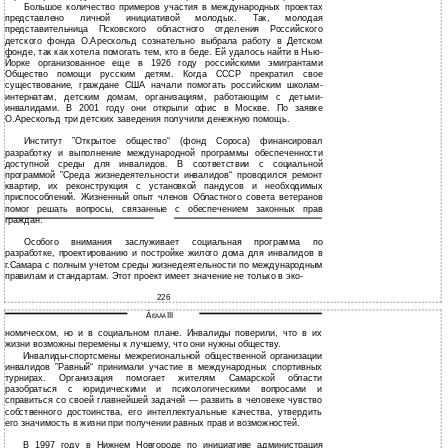
Большое количество примеров участия в международных проектах
представлено личной инициативой молодых. Так, молодая
представительница Псковского областного отделения Российского
детского фонда О.Арескольд сознательно выбрала работу в Детском
фонде, так как хотела помогать тем, кто в беде. Ей удалось найти в Нью-
Йорке организованное еще в 1926 году российскими эмигрантами
Общество помощи русским детям. Когда СССР прекратил свое
существование, граждане США начали помогать российским школам-
интернатам, детским домам, организациям, работающим с детьми-
инвалидами. В 2001 году они открыли офис в Москве. По заявке
О.Арескольд три детских заведения получили денежную помощь.
Институт ”Открытое общество“ (фонд Сороса) финансировал
разработку и выполнение международной программы обеспеченности
доступной среды для инвалидов. В соответствии с социальной
программой ”Среда жизнедеятельности инвалидов“ проводился ремонт
квартир, их реконструкция с установкой пандусов и необходимых
приспособлений. Жизненный опыт членов Областного совета ветеранов
помог решать вопросы, связанные с обеспечением законных прав
граждан.
Особого внимания заслуживает социальная программа по
разработке, проектированию и постройке жилого дома для инвалидов в
г.Самара с полным учетом среды жизнедеятельности по международным
правилам и стандартам. Этот проект имеет значение не только в эко-
226
Ã
III
ËÀÂÀ
номическом, но и в социальном плане. Инвалиды поверили, что в их
жизни возможны перемены к лучшему, что они нужны обществу.
Инвалиды-спортсмены межрегиональной общественной организации
инвалидов ”Равный“ принимали участие в международных спортивных
турнирах. Организация помогает жителям Самарской области
разобраться с юридическими и психологическими вопросами и
справиться со своей главнейшей задачей — развить в человеке чувство
собственного достоинства, его интеллектуальные качества, утвердить
его значимость в жизни при получении равных прав и возможностей.
В 1997 году в Нижнем Новгороде по инициативе администрация