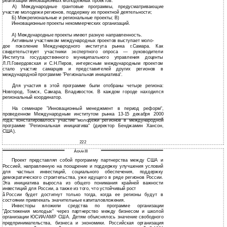
реализации инновационных молодежных проектов:
А) Международные грантовые программы, предусматривающие
участие молодежи регионов, поддержку их проектной деятельности;
Б) Межрегиональные и региональные проекты; В)
Инновационные проекты некоммерческих организаций.
А) Международные проекты имеют разную направленность.
Активным участником международных проектов выступает моло-
дое поколение Международного института рынка г.Самара. Как
свидетельствует участники экспертного опроса — руководители
Института государственного муниципального управления доценты
Л.П.Говердовская и С.Н.Перов, интересным международным проектом
стало участие самарцев и представителей других регионов в
международной программе ”Региональная инициатива“.
Для участия в этой программе были отобраны четыре региона:
Новгород, Томск, Самара, Владивосток. В каждом городе находился
региональный координатор.
На семинаре ”Инновационный менеджмент в период реформ“,
проведенном Международным институтом рынка 13-15 декабря 2000
года, констатировалось участие молодежи регионов в международной
программе ”Региональная инициатива“ (директор Бенджамин Хансон,
США).
222
Ã
III
ËÀÂÀ
Проект представлял собой программу партнерства между США и
Россией, направленную на поощрение и поддержку улучшения условий
для частных инвестиций, социального обеспечения, поддержку
демократического строительства, уже идущего в ряде регионов России.
Эта инициатива выросла из общего понимания крайней важности
инвестиций для России, а также из того, что устойчивый рост
â
России будет достигнут только тогда, когда ее регионы будут в
состоянии привлекать значительные капиталовложения.
Инвесторы вложили средства по программе организации
”Достижения молодых“ через партнерство между бизнесом и школой
организации ЮСИА/АМР США. Детям объяснялось значение свободного
предпринимательства, бизнеса и экономики. Российская организация