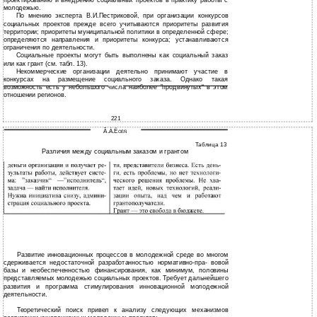
проектированию и внедрению социальных проектов в практику работы с
молодежью.
По мнению эксперта В.И.Пестриковой, при организации конкурсов
социальных проектов прежде всего учитываются приоритеты развития
территории; приоритеты муниципальной политики в определенной сфере;
определяются направления и приоритеты конкурса; устанавливаются
ограничения по деятельности.
Социальные проекты могут быть выполнены как социальный заказ
или как грант (см. табл. 13).
Некоммерческие организации деятельно принимают участие в
конкурсах на размещение социального заказа. Однако такая
возможность есть у небольшого числа наиболее ”продвинутых“ в этом
отношении регионов.
221
Ã.À.Ë
ÓÊÑ
Таблица 13
Различия между социальным заказом и грантом
Развитие инновационных процессов в молодежной среде во многом
сдерживается недостаточной разработанностью нормативно-пра- вовой
базы и необеспеченностью финансирования, как минимум, половины
представляемых молодежью социальных проектов. Требует дальнейшего
развития и программа стимулирования инновационной молодежной
деятельности.
Теоретический поиск привел к анализу следующих механизмов