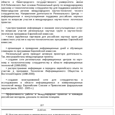
области и Нижегородского государственного университета имени
Н.И.Лобачевского был основан Региональный центр по международному
научному и технологическому сотрудничеству для поддержки развития в
Нижегородском регионе международного научно-технологи- ческого
сотрудничества. Направления деятельности Регионального Центра —
информационная и консультационная поддержка российских научных
групп по вопросам участия в международных научно-техно- логических
проектах:
•
распространение информации и оказание консультационных услуг
по вопросам участия региональных научных групп в
научно-техно-
логических программах Европейской комиссии;
•
поиск зарубежных партнеров для российских научных групп для
совместного участия в
научно-технологических программах Европейской
комиссии;
•
организация и проведение информационных дней и обучающих
семинаров по программам Европейской комиссии.
Региональный центр проводит активную проектную деятельность.
Так, ими разработаны международные проекты:
•
создание сети региональных информационных центров по науч-
ному и технологическому сотрудничеству в области информационных
технологий
(1998-2000);
•
распространение информации и передача европейского опыта по
участию в программе Технологии Информационного Общества в
Восточной Европе
(1998-2000);
•
создание многоуровневой сети для сотрудничества в
исследованиях в области информационных и коммуникационных
технологий между Европейским Союзом и Приволжским федеральным
округом (июль 2002 - 2005 гг.)
Эффективность работы в международных проектах и командах
российская молодежь доказала по многим позициям.
227
Ã.À.Ë
ÓÊÑ
Б) Участие молодежи в межрегиональных и региональных проектах.