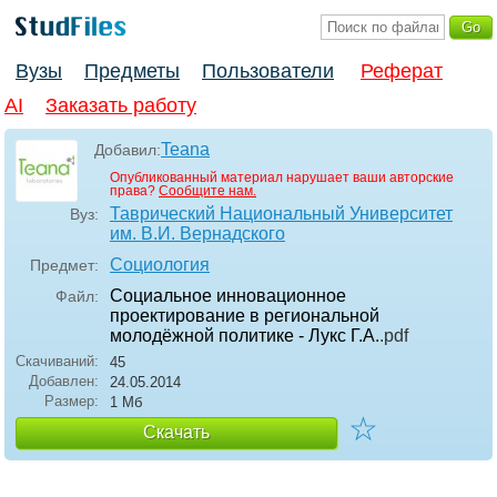
Вузы
Предметы
Пользователи
Реферат
AI
Заказать работу
Teana
Добавил:
Опубликованный материал нарушает ваши авторские
права?
Сообщите нам.
Таврический Национальный Университет
Вуз:
им. В.И. Вернадского
Социология
Предмет:
Социальное инновационное
Файл:
проектирование в региональной
молодёжной политике - Лукс Г.А.
.pdf
Скачиваний:
45
Добавлен:
24.05.2014
Размер:
1 Мб
☆
Скачать