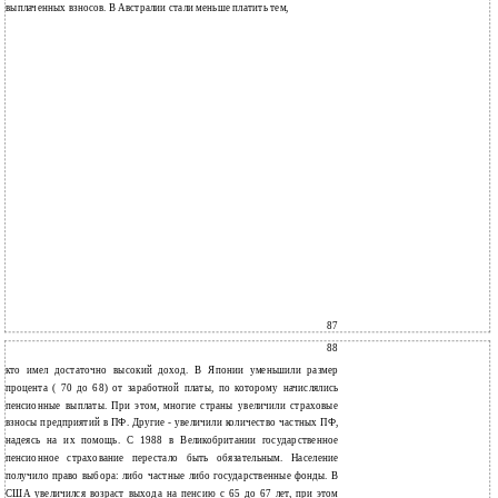
выплаченных взносов. В Австралии стали меньше платить тем,
87
88
кто имел достаточно высокий доход. В Японии уменьшили размер
процента ( 70 до 68) от заработной платы, по которому начислялись
пенсионные выплаты. При этом, многие страны увеличили страховые
взносы предприятий в ПФ. Другие - увеличили количество частных ПФ,
надеясь на их помощь. С 1988 в Великобритании государственное
пенсионное страхование перестало быть обязательным. Население
получило право выбора: либо частные либо государственные фонды. В
США увеличился возраст выхода на пенсию с 65 до 67 лет, при этом