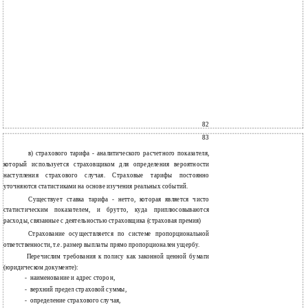
82
83
в) страхового тарифа - аналитического расчетного показателя,
который используется страховщиком для определения вероятности
наступления страхового случая. Страховые тарифы постоянно
уточняются статистиками на основе изучения реальных событий.
Существует ставка тарифа - нетто, которая является чисто
статистическим показателем, и брутто, куда приплюсовываются
расходы, связанные с деятельностью страховщика (страховая премия)
Страхование осуществляется по системе пропорциональной
ответственности, т.е. размер выплаты прямо пропорционален ущербу.
Перечислим требования к полису как законной ценной бумаги
(юридическом документе):
-
наименование и адрес сторон,
-
верхний предел страховой суммы,
-
определение страхового случая,