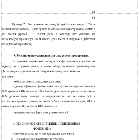
83
84
Пример 2: Вы ломаете мизинец (ущерб превосходит 10% и
должен оплачиваться). Вы получите компенсацию при страховой сумме в
100 тысяч .рублей - 10 тысяч (если в договоре нет указаний на
безусловную франшизу) или 9 тысяч (если имеется клаузула о действии
безусловной франшизы).
У. Регулирование деятельности страхового предприятия.
Страховые фирмы контролируются федеральной службой по
надзору за страховщиками, а также общественными организациями
(Ассоциацией страховщиков). Направления государственного
.контроля:
-
обязательность страховых резервов.
-
диверсификация финансовых поступлений (предписывается
10% хранить в ЦБ, не менее 5% в банках для текущих расчетов, не более
40% должно быть вложено в недвижимость, но не менее 5% в
российские ценные бумаги, не более 50% в банковские вклады, 40% в
ценные бумаги АО, не более 10% в валюту).
-
лицензирование фирм и их руководителей.
4. ПЕНСИОННОЕ ОБЕСПЕЧЕНИЕ И ПЕНСИОННЫЕ
ФОНДЫ (ПФ)
1.Система пенсионного обслуживания населения.
П. Пенсионное обслуживание за рубежом.