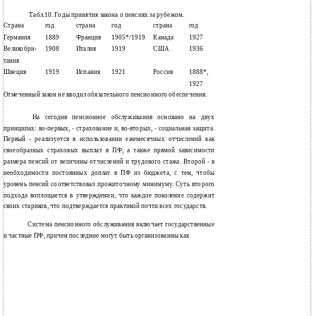
Табл.10. Годы принятия закона о пенсиях за рубежом.
Страна
год
страна
год
страна
год
Германия
1889
Франция
1905*/1919
Канада
1927
Великобри-
1908
Италия
1919
США
1936
тания
Швеция
1919
Испания
1921
Россия
1888*,
1927
Отмеченный закон не вводил обязательного пенсионного обеспечения.
На сегодня пенсионное обслуживания основано на двух
принципах: во-первых, - страхование и, во-вторых, - социальная защита.
Первый - реализуется в использовании ежемесячных отчислений как
своеобразных страховых выплат в ПФ, а также прямой зависимости
размера пенсий от величины отчислений и трудового стажа. Второй - в
необходимости постоянных доплат в ПФ из бюджета, с тем, чтобы
уровень пенсий соответствовал прожиточному минимуму. Суть второго
подхода воплощается в утверждении, что каждое поколение содержит
своих стариков, что подтверждается практикой почти всех государств.
Система пенсионного обслуживания включает государственные
и частные ПФ, причем последние могут быть организованны как