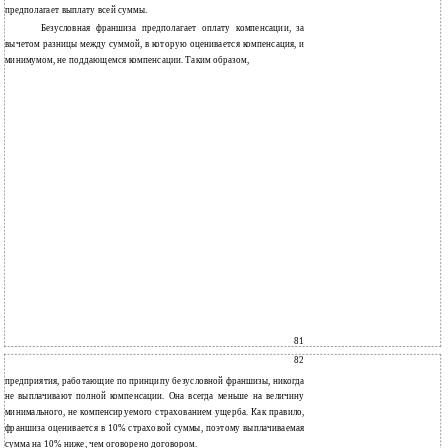
предполагает выплату всей суммы.
Безусловная франшиза предполагает оплату компенсации, за
вычетом разницы между суммой, в которую оценивается компенсация, и
минимумом, не поддающемся компенсации. Таким образом,
81
82
предприятия, работающие по принципу безусловной франшизы, никогда
не выплачивают полной компенсации. Она всегда меньше на величину
минимального, не компенсируемого страхованием ущерба. Как правило,
франшиза оценивается в 10% страховой суммы, поэтому выплачиваемая
сумма на 10% ниже, чем оговорено договором.