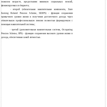
пожилом возрасте, предоставляя минимум социальных пенсий,
финансируемых из бюджета;
-
второй (обязательная накопительная компонента, State
Earning Related Pension Scheme, SERPS) - функция сохранения
привычного уровня жизни и получения достаточного дохода через
обязательную профессиональную пенсию полностью формируемую с
помощью накопительной системы;
-
третий (дополнительная накопительная система, Occupating
Pension Scheme, OPS) - функция сохранения высокого уровня жизни и
дохода, обеспеченная самой личностью.