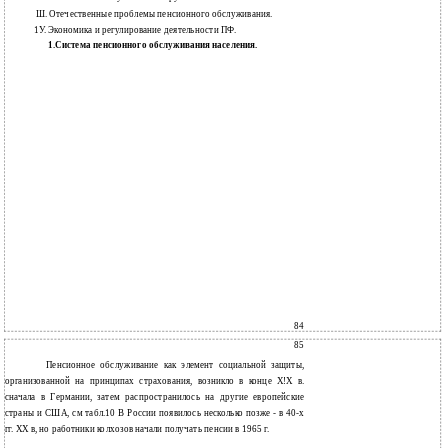
Ш. Отечественные проблемы пенсионного обслуживания.
1У. Экономика и регулирование деятельности ПФ.
1.Система пенсионного обслуживания населения.
84
85
Пенсионное обслуживание как элемент социальной защиты,
организованной на принципах страхования, возникло в конце Х!Х в.
сначала в Германии, затем распространилось на другие европейские
страны и США, см табл.10 В России появилось несколько позже - в 40-х
гг. ХХ в, но работники колхозов начали получать пенсии в 1965 г.