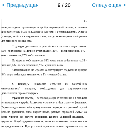
< Предыдущая
9 / 20
Следующая >
81
международные организации и пройдя переходный период, в течении
которого можно было пользоваться льготами и рекомендациями, учиться
у запада, не боясь конкуренции с ним, мы должны открыть свой рынок
для мирового сообщества.
Структура деятельности российских страховых фирм такова:
55% приходится на личное страхование, 21% - имущественное, 6% -
ответственности, 17% - обязательное.
По формам собственности 58% смешанная собственность, 36 -
частные, 5% - государственные, 1% - муниципальные.
Классификацию по срокам характеризуют следующие цифры:
54% фирм действуют меньше года, 5% - меньше 2-х лет.
У. Приведем некоторые сведения из понятийного
(методического) аппарата, необходимые для характеристики
деятельности страховой фирмы.
Франшиза
(льгота) - освобождающая страховщика от выплаты
минимального ущерба. Различают условную и безусловную франшизу.
Первая предполагает либо нулевую компенсацию, если страховой случай
меньше франшизы, либо нормативную, равную страховой сумме со
всего ущерба без вычета франшизы. Пример условной франшизы -
царапина. Ущерб здоровью нанесен, но он настолько мал, что оплата его
не предполагается. При условной франшизе оплата страхового случая