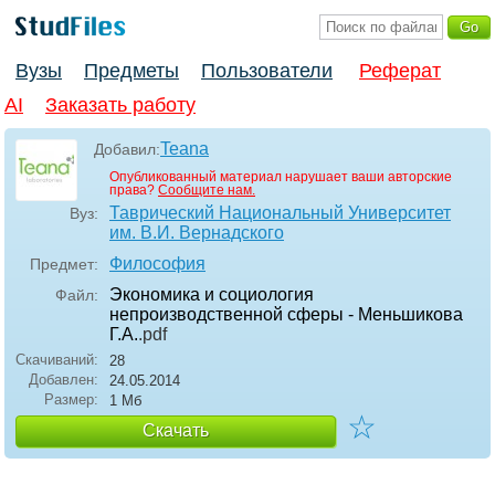
Вузы
Предметы
Пользователи
Реферат
AI
Заказать работу
Teana
Добавил:
Опубликованный материал нарушает ваши авторские
права?
Сообщите нам.
Таврический Национальный Университет
Вуз:
им. В.И. Вернадского
Философия
Предмет:
Экономика и социология
Файл:
непроизводственной сферы - Меньшикова
Г.А.
.pdf
Скачиваний:
28
Добавлен:
24.05.2014
Размер:
1 Мб
☆
Скачать