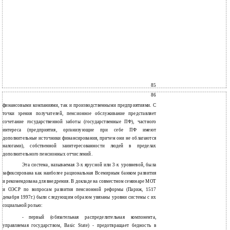
85
86
финансовыми компаниями, так и производственными предприятиями. С
точки зрения получателей, пенсионное обслуживание представляет
сочетание государственной заботы (государственные ПФ), частного
интереса (предприятия, организующие при себе ПФ имеют
дополнительные источники финансирования, причем они не облагаются
налогами), собственной заинтересованности людей в пределах
дополнительного пенсионных отчислений.
Эта система, называемая 3-х ярусной или 3-х уровневой, была
зафиксирована как наиболее рациональная Всемирным банком развития
и рекомендована для внедрения. В докладе на совместном семинаре МОТ
и ОЭСР по вопросам развития пенсионной реформы (Париж, 1517
декабря 1997г.) были следующим образом увязаны уровни системы с их
социальной ролью:
-
первый (обязательная распределительная компонента,
управляемая государством, Basic State) - предотвращает бедность в