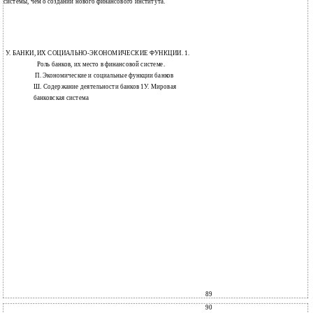
системы, чем о создании нового финансового института.
У. БАНКИ, ИХ СОЦИАЛЬНО-ЭКОНОМИЧЕСКИЕ ФУНКЦИИ. 1.
Роль банков, их место в финансовой системе.
П. Экономические и социальные функции банков
Ш. Содержание деятельности банков 1У. Мировая
банковская система
89
90