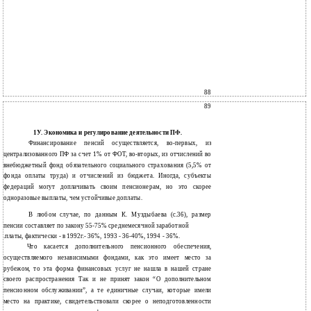
88
89
1У. Экономика и регулирование деятельности ПФ.
Финансирование пенсий осуществляется, во-первых, из
централизованного ПФ за счет 1% от ФОТ, во-вторых, из отчислений во
внебюджетный фонд обязательного социального страхования (5,5% от
фонда оплаты труда) и отчислений из бюджета. Иногда, субъекты
федераций могут доплачивать своим пенсионерам, но это скорее
одноразовые выплаты, чем устойчивые доплаты.
В любом случае, по данным К. Муздыбаева (с.36), размер
пенсии составляет по закону 55-75% среднемесячной заработной
.платы, фактически - в 1992г.- 36%, 1993 - 36-40%, 1994 - 36%.
Что касается дополнительного пенсионного обеспечения,
осуществляемого независимыми фондами, как это имеет место за
рубежом, то эта форма финансовых услуг не нашла в нашей стране
своего распространения Так и не принят закон “О дополнительном
пенсионном обслуживании”, а те единичные случаи, которые имели
место на практике, свидетельствовали скорее о неподготовленности