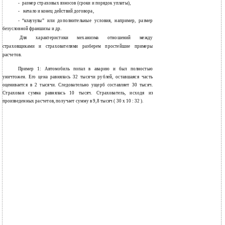
-
размер страховых взносов (сроки и порядок уплаты),
-
начало и конец действий договора,
-
“клаузулы” или дополнительные условия, например, размер
безусловной франшизы и др.
Для характеристики механизма отношений между
страховщиками и страхователями разберем простейшие примеры
расчетов.
Пример 1: Автомобиль попал в аварию и был полностью
уничтожен. Его цена равнялась 32 тысячи рублей, оставшаяся часть
оценивается в 2 тысячи. Следовательно ущерб составляет 30 тысяч.
Страховая сумма равнялась 10 тысяч. Страхователь, исходя из
произведенных расчетов, получает сумму в 9,8 тысяч ( 30 х 10 : 32 ).