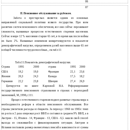
86
87
П. Пенсионное обслуживание за рубежом.
Забота о престарелых является одним из основных
направлений социальной политики всякого государства. При всем
различии систем пенсионного обеспечения, все они сейчас переживают
сложности, вызванные процессом естественного старения населения.
Сейчас в мире 12 % населения старше 65 лет, в то время как после войны
их было 2%. Названные изменения конкретизируются в показателе
демографической нагрузке, определяемом долей населения свыше 65 лет
в общей численности трудоспособных., см.табл 11
Табл.11.Показатель демографической нагрузки.
Страна
1995
2000
страна
1995
2000
США
19,2
19,0
Франция
22,1
23,6
Япония
20,3
24,3
Канада
17,5
18,2
Германия
22,2
23,8
Швеция
27,4
26,9
Цитируется по книге Карповой Н.А. Реформирование
государственного пенсионного страхования в странах с переходной
экономикой, М.,1998,с.111.
Процесс естественного старения подвел развитые страны мира к
необходимости реформ в области пенсионного обслуживания. Все
страны увеличили расходы из бюджета. За период с 1960 по 1985г. темп
их роста в 2 раза опережал рост ВВП и составил в среднем 9% ВВП, а в
Австрии - 15, Италии - 14, Франции - 13, США - 6,5. нашли свой способ
выхода из сложившейся с финансированием ситуации. Австрия и
Испания поставили размер ежемесячных пенсий в зависимости от суммы