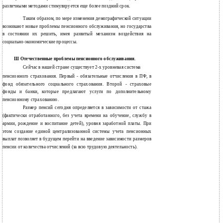
различными методами стимулируется еще более поздний срок.
Таким образом, по мере изменения демографической ситуации
возникают новые проблемы пенсионного обслуживания, но государства
в состоянии их решить, имея развитый механизм воздействия на
социально-экономические процессы.
Ш
Отечественные проблемы пенсионного обслуживания.
Сейчас в нашей стране существует 2-х уровневая система
пенсионного страхования. Первый - обязательные отчисления в ПФ, в
фонд обязательного социального страхования. Второй - страховые
фонды и банки, которые предлагают услуги по дополнительному
пенсионному страхованию.
Размер пенсий сегодня определяется в зависимости от стажа
(фактически отработанного, без учета времени на обучение, службу в
армии, рождение и воспитание детей), уровня заработной платы. При
этом создание единой централизованной системы учета пенсионных
выплат позволяет в будущем перейти на введение зависимости размеров
пенсии от количества отчислений (за всю трудовую деятельность).