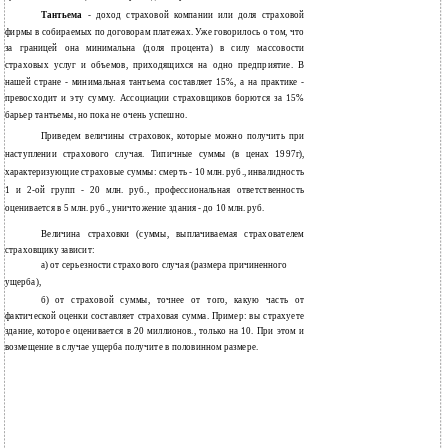
Тантьема
- доход страховой компании или доля страховой
фирмы в собираемых по договорам платежах. Уже говорилось о том, что
за границей она минимальна (доля процента) в силу массовости
страховых услуг и объемов, приходящихся на одно предприятие. В
нашей стране - минимальная тантьема составляет 15%, а на практике -
превосходит и эту сумму. Ассоциации страховщиков борются за 15%
барьер тантьемы, но пока не очень успешно.
Приведем величины страховок, которые можно получить при
наступлении страхового случая. Типичные суммы (в ценах 1997г),
характеризующие страховые суммы: смерть - 10 млн. руб., инвалидность
1 и 2-ой групп - 20 млн. руб., профессиональная ответственность
оценивается в 5 млн. руб., уничтожение здания - до 10 млн. руб.
Величина страховки (суммы, выплачиваемая страхователем
страховщику зависит:
а) от серьезности страхового случая (размера причиненного
ущерба),
б) от страховой суммы, точнее от того, какую часть от
фактической оценки составляет страховая сумма. Пример: вы страхуете
здание, которое оценивается в 20 миллионов., только на 10. При этом и
возмещение в случае ущерба получите в половинном размере.