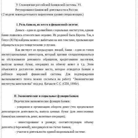
У. Становление российской банковской системы. У1.
Регулирование банковской деятельности в России
( 2 модели законодательного закрепления уровня специализации.)
1. Роль банков, их место в финансовой системе.
Деньги - один из древнейших социальных институтов, однако
банки появились относительно недавно. Их родиной была Европа. Так, в
Генуе (Х1Ув) найдены камни с выбитыми на них текстами, призывающие
обращаться за ростовщическими услугами.
Как явствует из предыдущих лекций, банки - один из типов
институциональных инвесторов, который призван специализироваться
на обслуживании денежного обращения, кредитованию населения,
выпуске ценных бумаг, операциях по обмену валют и т.д. Этим
объясняется достаточно низкое место, которое отводится банкам в
рейтинге мировой финансовой системы. Для подтверждения
высказываемого тезиса можно сослаться на работу “Экономические
институты капитализма” под ред. Катькало С.С. (СПб, 1996г).
П. Экономические и социальные функции банков
Перечислим экономические функции банков:
-
ускорение и организацию оборота денег (что предполагает
депозитарную деятельность, выпуск ценных бумаг (для эмиссионных
банков) как заменитель денег, валютные операции);
-
инвестирование в размере, соответствующем объему
депозита (сбережений), находящихся на счетах банков,
-
участие в деятельности единой национальной системе.