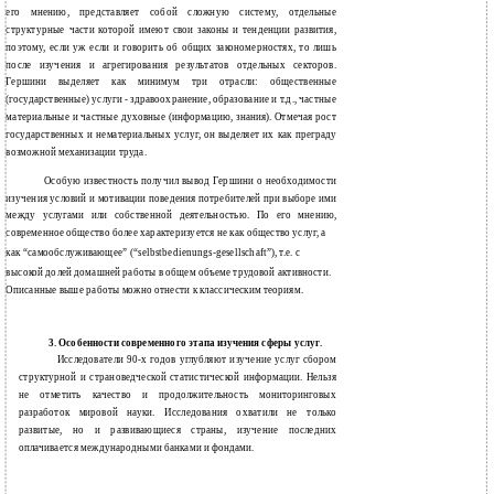
его мнению, представляет собой сложную систему, отдельные
структурные части которой имеют свои законы и тенденции развития,
поэтому, если уж если и говорить об общих закономерностях, то лишь
после изучения и агрегирования результатов отдельных секторов.
Гершини выделяет как минимум три отрасли: общественные
(государственные) услуги - здравоохранение, образование и т.д., частные
материальные и частные духовные (информацию, знания). Отмечая рост
государственных и нематериальных услуг, он выделяет их как преграду
возможной механизации труда.
Особую известность получил вывод Гершини о необходимости
изучения условий и мотивации поведения потребителей при выборе ими
между услугами или собственной деятельностью. По его мнению,
современное общество более характеризуется не как общество услуг, а
как “самообслуживающее” (“selbstbedienungs-gesellschaft”), т.е. с
высокой долей домашней работы в общем объеме трудовой активности.
Описанные выше работы можно отнести к классическим теориям.
3. Особенности современного этапа изучения сферы услуг.
Исследователи 90-х годов углубляют изучение услуг сбором
структурной и страноведческой статистической информации. Нельзя
не отметить качество и продолжительность мониторинговых
разработок мировой науки. Исследования охватили не только
развитые, но и развивающиеся страны, изучение последних
оплачивается международными банками и фондами.