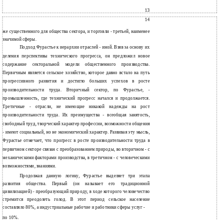
13
14
же существенного для общества сектора, и торговли - третьей, наименее
значимой сферы.
Подход Фурастье к иерархии отраслей - иной. Взяв за основу их
деления перспективы технического прогресса, он предложил новое
содержание секторальной модели общественного производства.
Первичным является сельское хозяйство, которое давно встало на путь
прогрессивного развития и достигло больших успехов в росте
производительности труда. Вторичный сектор, по Фурастье, -
промышленность, где технический прогресс начался и продолжается.
Третичные - отрасли, не имеющие никакой надежды на рост
производительности труда. Их преимущества - всеобщая занятость,
свободный труд, творческий характер профессии, возможности общения
- имеют социальный, но не экономический характер. Развивая эту мысль,
Фурастье отмечает, что прогресс в росте производительности труда в
первичном секторе связан с преобразованием природы, во вторичном - с
механическими факторами производства, в третичном - с человеческими
возможностями, знаниями.
Продолжая данную логику, Фурастье выделяет три этапа
развития общества. Первый (он называет его традиционной
цивилизацией) - преобразующий природу, в ходе которого человечество
стремится преодолеть голод. В этот период сельское население
составляло 80%, а индустриальные рабочие и работники сферы услуг -
по 10%.