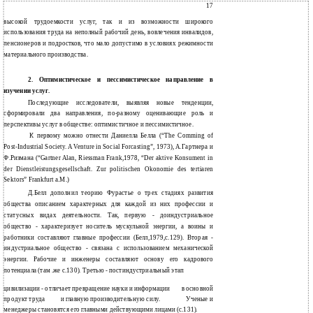
17
высокой трудоемкости услуг, так и из возможности широкого
использования труда на неполный рабочий день, вовлечения инвалидов,
пенсионеров и подростков, что мало допустимо в условиях режимности
материального производства.
2. Оптимистическое и пессимистическое направление в
изучении услуг.
Последующие исследователи, выявляя новые тенденции,
сформировали два направления, по-разному оценивающие роль и
перспективы услуг в обществе: оптимистичное и пессимистичное.
К первому можно отнести Даниелла Белла (“The Comming of
Post-Industrial Society. A Venture in Social Forcasting”, 1973), А.Гартнера и
Ф.Ризмана (“Gartner Alan, Riessman Frank,1978, “Der aktive Konsument in
der Dienstleistungsgesellschaft. Zur politischen Okonomie des tertiaren
Sektors” Frankfurt а.M.)
Д.Белл дополнил теорию Фурастье о трех стадиях развития
общества описанием характерных для каждой из них профессии и
статусных видах деятельности. Так, первую - доиндустриальное
общество - характеризует носитель мускульной энергии, а воины и
работники составляют главные профессии (Белл,1979,с.129). Вторая -
индустриальное общество - связана с использованием механической
энергии. Рабочие и инженеры составляют основу его кадрового
потенциала (там .же с.130). Третью - постиндустриальный этап
цивилизации - отличает превращение науки и информации
в основной
продукт труда
и главную производительную силу.
Ученые и
менеджеры становятся его главными действующими лицами (с.131).