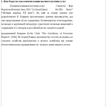
1. Жан Фурастье как основоположник научного изучения услуг.
Основоположником изучения услуг
считается
Жан
Фурастье.(Fourastie Jean, 1951 “Le Grand Espoir
Du XХе
Siecle”
(“Великая надежда ХХ века”). Он, взяв за основу анализа уже
разработанное К. Кларком трехсекторное деление производства, дал
свое представление об его содержании. Остановимся на этом подробнее,
поскольку в зарубежной литературе существуют несколько концепций о
содержании 3-х секторов, в российской же все сводится к одной -
предложенной Кларком (Colin Clark “The Conditions of Economic
Progress”, 1940). По теории Кларка, производство состоит, во-первых, из
сельского хозяйства (рыболовства и лесного хозяйства) как основы
обеспечения жизни, промышленности - второго, менее важного, но все