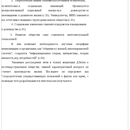
3.
Теоретические знания становятся источником технических,
политических и
социальных
инноваций.
Организуется
централизованный
социальный
контроль и
руководство за
инновациями и развитием знания (с.35). Университеты, НИИ становятся
все отчетливее главными структурами нового общества (с.41).
4.
Социальные изменения становятся предметом планирования
и
руководства (с.41).
5.
Развитие общества само становится интеллектуальной
технологией.
В нем возникает необходимость изучения специфики
коммуникации и организации, как “общения в сложной, многовариантной
системе”; создаются “информационная теория, кибернетика, теории
множеств, игр, потребностей” (с.44).
Указанные рассуждения легли в основу концепции Д.Белла о
постиндустриальном обществе, главной характеристикой которого он
считает производство знания. Последнее он определяет как
“сосредоточение упорядочивающих положений о фактах или идеях, с
помощью чего разрабатываются гипотезы или получаются