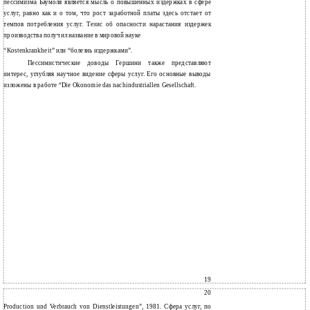
пессимизма Баумоля является мысль о повышенных издержках в сфере
услуг, равно как и о том, что рост заработной платы здесь отстает от
темпов потребления услуг. Тезис об опасности нарастания издержек
производства получил название в мировой науке
“Kostenkrankheit” или “болезнь издержками”.
Пессимистические доводы Гершини также представляют
интерес, углубляя научное видение сферы услуг. Его основные выводы
изложены в работе “Die Okonomie das nachindustriallen Gesellschaft.
19
20
Production und Verbrauch von Dienstleistungen”, 1981. Сфера услуг, по