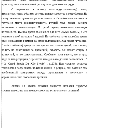
производства и минимальный рост производительности труда.
С переходом к новому (постиндустриальному) этапу
изменяются, таким образом, ориентации производства и потребления. На
смену экономии приходит расточительность. Серийность и массовость
уступают место индивидуальности. Ручной труд может сменить
механизмы и автоматизацию. В третий период изменяется мотивация
потребителя. Именно время становится для него самым важным, а его
экономия самой актуальной задачей. Потребитель готов на любые траты
ради сокращения времени на самообслуживание. Как пишет Фурастье,
“он (потребитель) предпочитает приносить товары домой, чем самому
ходить по лавочникам за провизией, готовить. Он любит стирку в
прачечной, но не самостоятельно. Особенно, если учесть, что стирку
надо делать регулярно, через несколько дней она должна повторяться…”
(“Le Grand Espoir Du XХе Siecle” , с..275). При среднем достатке
усиливается потребность человека именно в услугах, они создают ему
необходимый компромисс между стремлением к творчеству и
ограниченностью свободного времени.
Анализ 3-х этапов развития общества позволил Фурастье
сделать вывод, что именно производство услуг становится главной