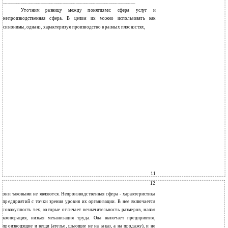
____________________________________________________________
Уточним разницу между понятиями: сфера услуг и
непроизводственная сфера. В целом их можно использовать как
синонимы, однако, характеризуя производство в разных плоскостях,
11
12
они таковыми не являются. Непроизводственная сфера - характеристика
предприятий с точки зрения уровня их организации. В нее включается
совокупность тех, которые отличает незначительность размеров, малая
кооперация, низкая механизация труда. Она включает предприятия,
производящие и вещи (ателье, шьющие не на заказ, а на продажу), и не