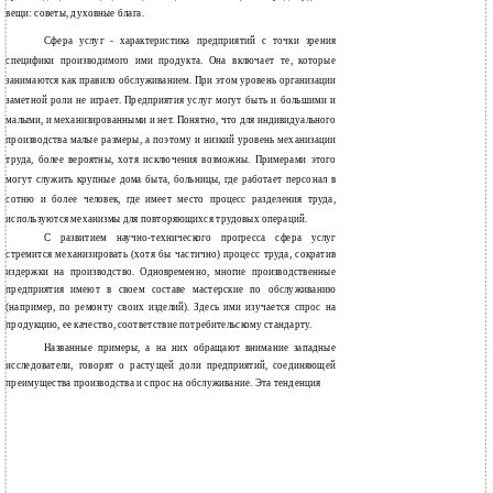
вещи: советы, духовные блага.
Сфера услуг - характеристика предприятий с точки зрения
специфики производимого ими продукта. Она включает те, которые
занимаются как правило обслуживанием. При этом уровень организации
заметной роли не играет. Предприятия услуг могут быть и большими и
малыми, и механизированными и нет. Понятно, что для индивидуального
производства малые размеры, а поэтому и низкий уровень механизации
труда, более вероятны, хотя исключения возможны. Примерами этого
могут служить крупные дома быта, больницы, где работает персонал в
сотню и более человек, где имеет место процесс разделения труда,
используются механизмы для повторяющихся трудовых операций.
С развитием научно-технического прогресса сфера услуг
стремится механизировать (хотя бы частично) процесс труда, сократив
издержки на производство. Одновременно, многие производственные
предприятия имеют в своем составе мастерские по обслуживанию
(например, по ремонту своих изделий). Здесь ими изучается спрос на
продукцию, ее качество, соответствие потребительскому стандарту.
Названные примеры, а на них обращают внимание западные
исследователи, говорят о растущей доли предприятий, соединяющей
преимущества производства и спрос на обслуживание. Эта тенденция