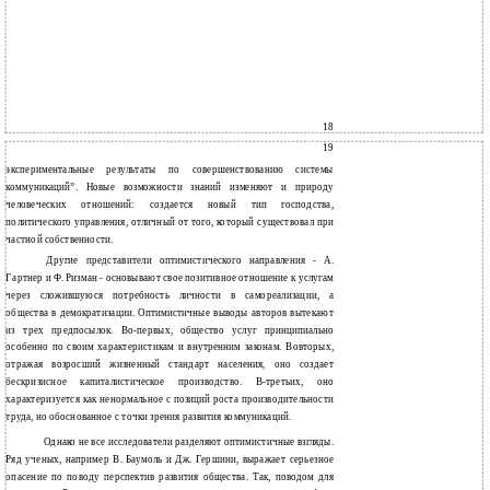
18
19
экспериментальные результаты по совершенствованию системы
коммуникаций”. Новые возможности знаний изменяют и природу
человеческих отношений: создается новый тип господства,
политического управления, отличный от того, который существовал при
частной собственности.
Другие представители оптимистического направления - А.
Гартнер и Ф. Ризман - основывают свое позитивное отношение к услугам
через сложившуюся потребность личности в самореализации, а
общества в демократизации. Оптимистичные выводы авторов вытекают
из трех предпосылок. Во-первых, общество услуг принципиально
особенно по своим характеристикам и внутренним законам. Вовторых,
отражая возросший жизненный стандарт населения, оно создает
бескризисное капиталистическое производство. В-третьих, оно
характеризуется как ненормальное с позиций роста производительности
труда, но обоснованное с точки зрения развития коммуникаций.
Однако не все исследователи разделяют оптимистичные взгляды.
Ряд ученых, например В. Баумоль и Дж. Гершини, выражает серьезное
опасение по поводу перспектив развития общества. Так, поводом для