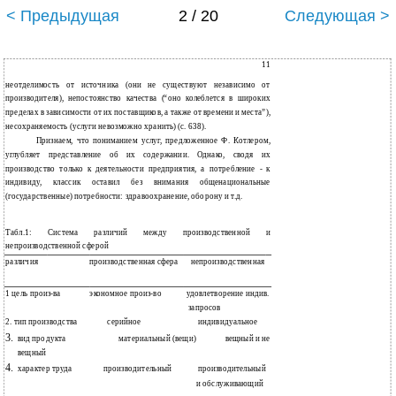
< Предыдущая
2 / 20
Следующая >
11
неотделимость от источника (они не существуют независимо от
производителя), непостоянство качества (“оно колеблется в широких
пределах в зависимости от их поставщиков, а также от времени и места”),
несохраняемость (услуги невозможно хранить) (с. 638).
Признаем, что пониманием услуг, предложенное Ф. Котлером,
углубляет представление об их содержании. Однако, сводя их
производство только к деятельности предприятия, а потребление - к
индивиду, классик оставил без внимания общенациональные
(государственные) потребности: здравоохранение, оборону и т.д.
Табл.1:
Система
различий
между
производственной
и
непроизводственной сферой
различия
производственная сфера
непроизводственная
1 цель произ-ва
экономное произ-во
удовлетворение индив.
запросов
2. тип производства
серийное
индивидуальное
3.
вид продукта
материальный (вещи)
вещный и не
вещный
4.
характер труда
производительный
производительный
и обслуживающий