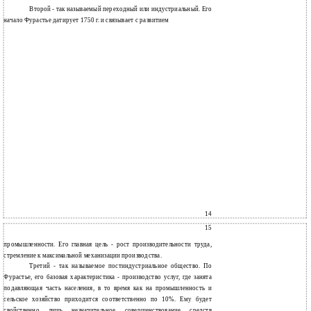
Второй - так называемый переходный или индустриальный. Его
начало Фурастье датирует 1750 г. и связывает с развитием
14
15
промышленности. Его главная цель - рост производительности труда,
стремление к максимальной механизации производства.
Третий - так называемое постиндустриальное общество. По
Фурастье, его базовая характеристика - производство услуг, где занята
подавляющая часть населения, в то время как на промышленность и
сельское хозяйство приходится соответственно по 10%. Ему будет
свойственно лишь незначительное совершенствование средств