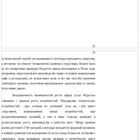
15
16
отличительной чертой так называемого постиндустриального общества,
к которому он относит большинство развитых стран мира. Может быть
не все конкретные примеры Фурастье нашли воплощение в 90-ые годы
(например, индустриальное производство пищи составило конкуренцию
кафе и ресторанам), но возрастание роли услуг как способа экономии
свободного времени, получения максимального удовольствия от жизни,
безусловно, верно.
Безграничность возможностей роста сферы услуг Фурастье
связывает с законом роста потребностей. “Насыщение человеческих
потребностей… при условии их изобилия” (там же, с.84) имеет
следствием, возникновение новых потребностей, еще
неудовлетворенных желаний, а они в свою очередь приводят к
долгосрочному росту производства и рабочих мест. “Когда уровень
жизни достигает 2700 калорий, в которых нуждается здоровый организм,
и никакое давление или неуверенность из-за голода больше не заставляют
экономить, тогда возникают другие желания и потребности, ищут