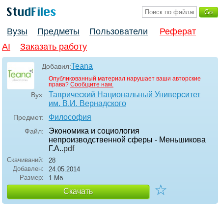
Вузы
Предметы
Пользователи
Реферат
AI
Заказать работу
Teana
Добавил:
Опубликованный материал нарушает ваши авторские
права?
Сообщите нам.
Таврический Национальный Университет
Вуз:
им. В.И. Вернадского
Философия
Предмет:
Экономика и социология
Файл:
непроизводственной сферы - Меньшикова
Г.А.
.pdf
Скачиваний:
28
Добавлен:
24.05.2014
Размер:
1 Мб
☆
Скачать