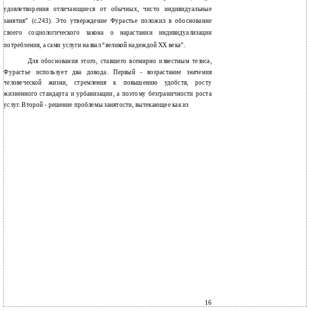
удовлетворения отличающиеся от обычных, чисто индивидуальные
занятия” (с.243). Это утверждение Фурастье положил в обоснование
своего социологического закона о нарастании индивидуализации
потребления, а сами услуги назвал “великой надеждой ХХ века”.
Для обоснования этого, ставшего всемирно известным тезиса,
Фурастье использует два довода. Первый - возрастание значения
человеческой жизни, стремления к повышению удобств, росту
жизненного стандарта и урбанизации, а поэтому безграничности роста
услуг. Второй - решение проблемы занятости, вытекающее как из
16