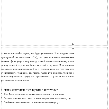
12
13
отражает мировой прогресс, она будет усиливаться. Пока же доля таких
предприятий не значительно (5%), что дает основание использовать
понятие сферы услуг и непроизводственной сфера как синонимы, взяв за
основу первый термин как более короткий и звучный. Использование
термина непроизводственная сфера в названии данного курса отражает
отечественную традицию, противопоставляющую производственную и
непроизводственную сферу как пространства с разным механизмом
управления и планирования.
2. ГЕНЕЗИС НАУЧНЫХ ВЗГЛЯДОВ НА СФЕРУ УСЛУГ
1.
Жан Фурастье как основоположник научного изучения услуг.
2.
Оптимистическое и пессимистическое направление в изучении услуг.
3.
Особенности современного этапа изучения сферы услуг.