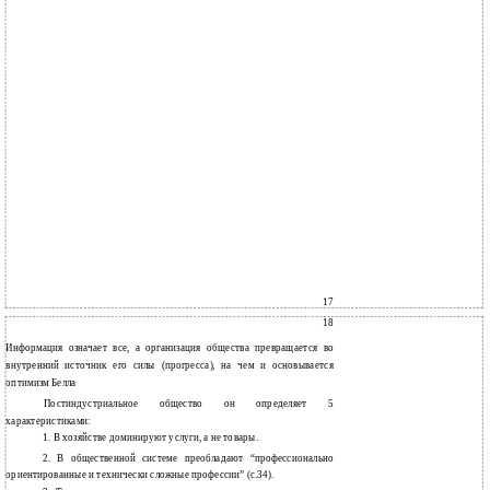
17
18
Информация означает все, а организация общества превращается во
внутренний источник его силы (прогресса), на чем и основывается
оптимизм Белла
Постиндустриальное общество он определяет 5
характеристиками:
1.
В хозяйстве доминируют услуги, а не товары.
2.
В общественной системе преобладают “профессионально
ориентированные и технически сложные профессии” (с.34).