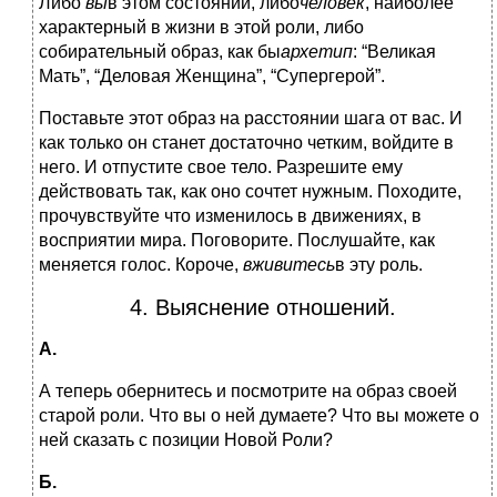
Либо
вы
в этом состоянии, либо
человек
, наиболее
характерный в жизни в этой роли, либо
собирательный образ, как бы
архетип
: “Великая
Мать”, “Деловая Женщина”, “Супергерой”.
Поставьте этот образ на расстоянии шага от вас. И
как только он станет достаточно четким, войдите в
него. И отпустите свое тело. Разрешите ему
действовать так, как оно сочтет нужным. Походите,
прочувствуйте что изменилось в движениях, в
восприятии мира. Поговорите. Послушайте, как
меняется голос. Короче,
вживитесь
в эту роль.
4. Выяснение отношений.
А.
А теперь обернитесь и посмотрите на образ своей
старой роли. Что вы о ней думаете? Что вы можете о
ней сказать с позиции Новой Роли?
Б.