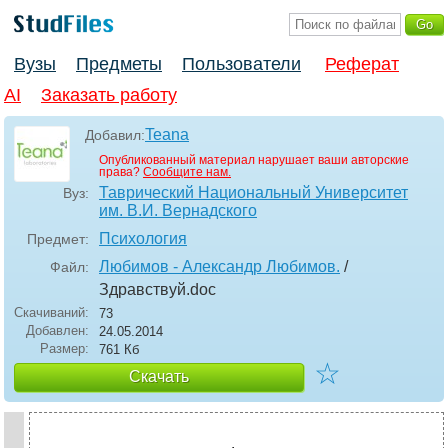
Вузы
Предметы
Пользователи
Реферат
AI
Заказать работу
Teana
Добавил:
Опубликованный материал нарушает ваши авторские
права?
Сообщите нам.
Таврический Национальный Университет
Вуз:
им. В.И. Вернадского
Психология
Предмет:
Любимов - Александр Любимов.
/
Файл:
Здравствуй
.doc
Скачиваний:
73
Добавлен:
24.05.2014
Размер:
761 Кб
☆
Скачать