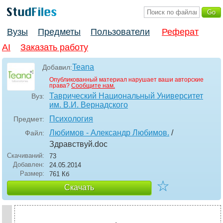
Вузы
Предметы
Пользователи
Реферат
AI
Заказать работу
Teana
Добавил:
Опубликованный материал нарушает ваши авторские
права?
Сообщите нам.
Таврический Национальный Университет
Вуз:
им. В.И. Вернадского
Психология
Предмет:
Любимов - Александр Любимов.
/
Файл:
Здравствуй
.doc
Скачиваний:
73
Добавлен:
24.05.2014
Размер:
761 Кб
☆
Скачать