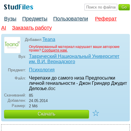
Вузы
Предметы
Пользователи
Реферат
AI
Заказать работу
Teana
Добавил:
Опубликованный материал нарушает ваши авторские
права?
Сообщите нам.
Таврический Национальный Университет
Вуз:
им. В.И. Вернадского
Психология
Предмет:
Черепахи до самого низа Предпосылки
Файл:
личной гениальности - Джон Гриндер Джудит
Делозье
.doc
Скачиваний:
85
Добавлен:
24.05.2014
Размер:
2 Мб
☆
Скачать