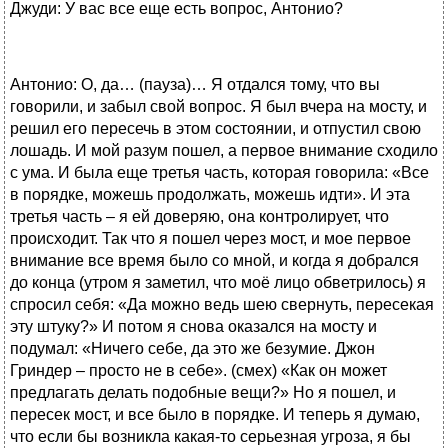
Джуди: У вас все еще есть вопрос, Антонио?
Антонио: О, да… (пауза)… Я отдался тому, что вы
говорили, и забыл свой вопрос. Я был вчера на мосту, и
решил его пересечь в этом состоянии, и отпустил свою
лошадь. И мой разум пошел, а первое внимание сходило
с ума. И была еще третья часть, которая говорила: «Все
в порядке, можешь продолжать, можешь идти». И эта
третья часть – я ей доверяю, она контролирует, что
происходит. Так что я пошел через мост, и мое первое
внимание все время было со мной, и когда я добрался
до конца (утром я заметил, что моё лицо обветрилось) я
спросил себя: «Да можно ведь шею свернуть, пересекая
эту штуку?» И потом я снова оказался на мосту и
подумал: «Ничего себе, да это же безумие. Джон
Гриндер – просто не в себе». (смех) «Как он может
предлагать делать подобные вещи?» Но я пошел, и
пересек мост, и все было в порядке. И теперь я думаю,
что если бы возникла какая-то серьезная угроза, я бы