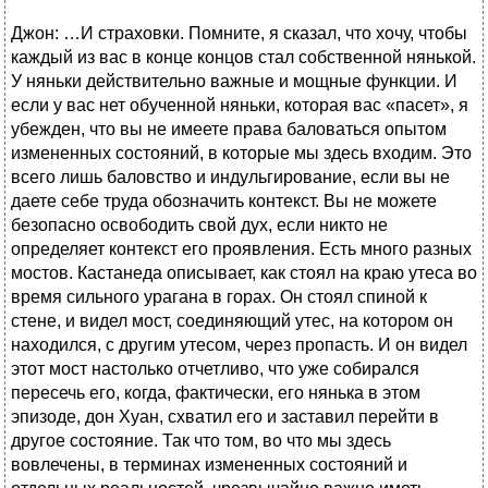
Джон: …И страховки. Помните, я сказал, что хочу, чтобы
каждый из вас в конце концов стал собственной нянькой.
У няньки действительно важные и мощные функции. И
если у вас нет обученной няньки, которая вас «пасет», я
убежден, что вы не имеете права баловаться опытом
измененных состояний, в которые мы здесь входим. Это
всего лишь баловство и индульгирование, если вы не
даете себе труда обозначить контекст. Вы не можете
безопасно освободить свой дух, если никто не
определяет контекст его проявления. Есть много разных
мостов. Кастанеда описывает, как стоял на краю утеса во
время сильного урагана в горах. Он стоял спиной к
стене, и видел мост, соединяющий утес, на котором он
находился, с другим утесом, через пропасть. И он видел
этот мост настолько отчетливо, что уже собирался
пересечь его, когда, фактически, его нянька в этом
эпизоде, дон Хуан, схватил его и заставил перейти в
другое состояние. Так что том, во что мы здесь
вовлечены, в терминах измененных состояний и