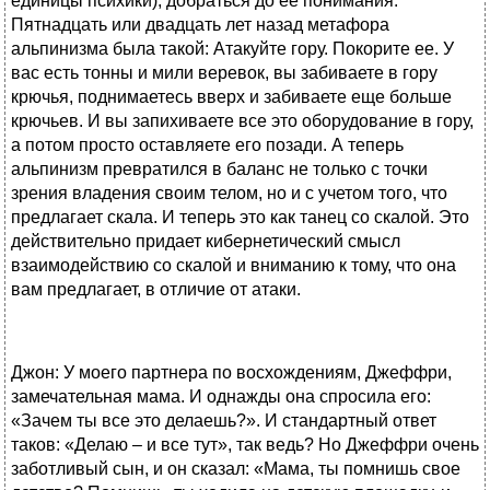
единицы психики), добраться до ее понимания.
Пятнадцать или двадцать лет назад метафора
альпинизма была такой: Атакуйте гору. Покорите ее. У
вас есть тонны и мили веревок, вы забиваете в гору
крючья, поднимаетесь вверх и забиваете еще больше
крючьев. И вы запихиваете все это оборудование в гору,
а потом просто оставляете его позади. А теперь
альпинизм превратился в баланс не только с точки
зрения владения своим телом, но и с учетом того, что
предлагает скала. И теперь это как танец со скалой. Это
действительно придает кибернетический смысл
взаимодействию со скалой и вниманию к тому, что она
вам предлагает, в отличие от атаки.
Джон: У моего партнера по восхождениям, Джеффри,
замечательная мама. И однажды она спросила его:
«Зачем ты все это делаешь?». И стандартный ответ
таков: «Делаю – и все тут», так ведь? Но Джеффри очень
заботливый сын, и он сказал: «Мама, ты помнишь свое