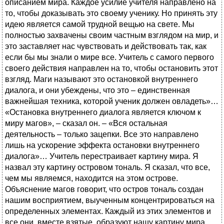
описанием мира. Каждое усилие учителя направлено на
то, чтобы доказывать это своему ученику. Но принять эту
идею является самой трудной вещью на свете. Мы
полностью захвачены своим частным взглядом на мир, и
это заставляет нас чувствовать и действовать так, как
если бы мы знали о мире все. Учитель с самого первого
своего действия направлен на то, чтобы остановить этот
взгляд. Маги называют это остановкой внутреннего
диалога, и они убеждены, что это – единственная
важнейшая техника, которой ученик должен овладеть»…
«Остановка внутреннего диалога является ключом к
миру магов», – сказал он. – «Вся остальная
деятельность – только зацепки. Все это направлено
лишь на ускорение эффекта остановки внутреннего
диалога»… Учитель перестраивает картину мира. Я
назвал эту картину островом тональ. Я сказал, что все,
чем мы являемся, находится на этом острове.
Объяснение магов говорит, что остров тональ создан
нашим восприятием, выученным концентрироваться на
определенных элементах. Каждый из этих элементов и
все они, вместе взятые, образуют нашу картину мира.