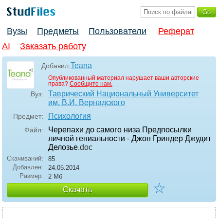
Вузы
Предметы
Пользователи
Реферат
AI
Заказать работу
Teana
Добавил:
Опубликованный материал нарушает ваши авторские
права?
Сообщите нам.
Таврический Национальный Университет
Вуз:
им. В.И. Вернадского
Психология
Предмет:
Черепахи до самого низа Предпосылки
Файл:
личной гениальности - Джон Гриндер Джудит
Делозье
.doc
Скачиваний:
85
Добавлен:
24.05.2014
Размер:
2 Мб
☆
Скачать