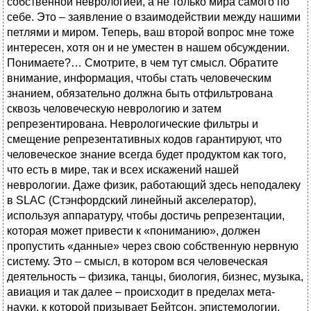
собственной неврологией, а не только мира самого по
себе. Это – заявление о взаимодействии между нашими
петлями и миром. Теперь, ваш второй вопрос мне тоже
интересен, хотя он и не уместен в нашем обсуждении.
Понимаете?… Смотрите, в чем тут смысл. Обратите
внимание, информация, чтобы стать человеческим
знанием, обязательно должна быть отфильтрована
сквозь человеческую неврологию и затем
репрезентирована. Неврологические фильтры и
смещение репрезентативных кодов гарантируют, что
человеческое знание всегда будет продуктом как того,
что есть в мире, так и всех искажений нашей
неврологии. Даже физик, работающий здесь неподалеку
в SLAC (Стэнфордский линейный акселератор),
используя аппаратуру, чтобы достичь репрезентации,
которая может привести к «пониманию», должен
пропустить «данные» через свою собственную нервную
систему. Это – смысл, в котором вся человеческая
деятельность – физика, танцы, биология, бизнес, музыка,
авиация и так далее – происходит в пределах мета-
науки, к которой призывает Бейтсон, эпистемологии.