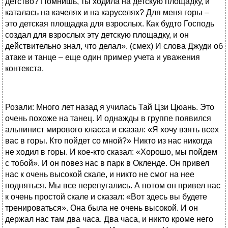
детство? Помнишь, ты ходила на детскую площадку, и
каталась на качелях и на каруселях? Для меня горы –
это детская площадка для взрослых. Как будто Господь
создал для взрослых эту детскую площадку, и он
действительно знал, что делал». (смех) И слова Джуди об
атаке и танце – еще один пример учета и уважения
контекста.
Розали: Много лет назад я училась Тай Цзи Цюань. Это
очень похоже на танец. И однажды в группе появился
альпинист мирового класса и сказал: «Я хочу взять всех
вас в горы. Кто пойдет со мной?» Никто из нас никогда
не ходил в горы. И кое-кто сказал: «Хорошо, мы пойдем
с тобой». И он повез нас в парк в Окленде. Он привел
нас к очень высокой скале, и никто не смог на нее
подняться. Мы все перепугались. А потом он привел нас
к очень простой скале и сказал: «Вот здесь вы будете
тренироваться». Она была не очень высокой. И он
держал нас там два часа. Два часа, и никто кроме него