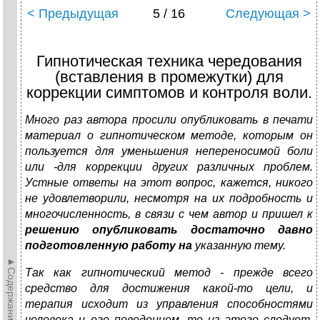
< Предыдущая
5 / 16
Следующая >
Гипнотическая техника чередования
(вставления в промежутки) для
коррекции симптомов и контроля воли.
Много раз автора просили опубликовать в печати
материал о гипнотическом методе, которым он
пользуется для уменьшения непереносимой боли
или -для коррекции других различных проблем.
Устные ответы на этот вопрос, кажется, никого
не удовлетворили, несмотря на их подробность и
многочисленность, в связи с чем автор и пришел к
решению опубликовать достаточно давно
подготовленную работу на
указанную тему.
►Содержание►
Так как гипнотический метод - прежде всего
средство для достижения какой-то цели, и
терапия исходит из управления способностями
человека и его поведением, то из этого следует,