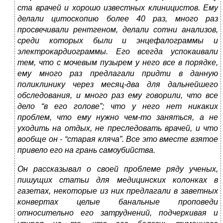
ста врачей и хорошо известных клиницистов. Ему
делали цитоскопию более 40 раз, много раз
просвечивали рентгеном, делали сотни анализов,
среди которых были и энцефалограммы и
электрокардиограммы. Его всегда успокаивали
тем, что с мочевым пузырем у него все в порядке,
ему много раз предлагали придти в данную
поликлинику через месяц-два для дальнейшего
обследования, и много раз ему говорили, что все
дело “в его голове”; что у него нет никаких
проблем, что ему нужно чем-то заняться, а не
уходить на отдых, не преследовать врачей, и что
вообще он - “старая кляча”. Все это вместе взятое
привело его на грань самоубийства.
Он рассказывал о своей проблеме ряду ученых,
пишущих статьи для медицинских колонках в
газетах, некоторые из них предлагали в заветных
конвертах целые банальные проповеди
относительно его затруднений, подчеркивая и