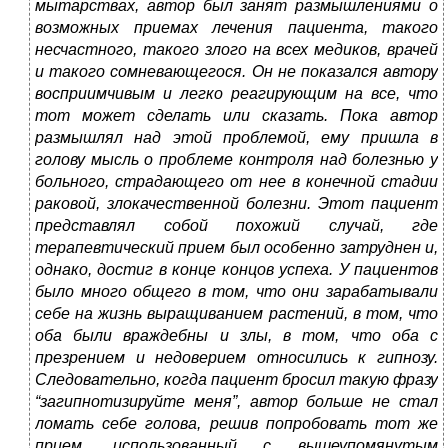
мытарствах, автор был занят размышлениями о
возможных приемах лечения пациента, такого
несчастного, такого злого на всех медиков, врачей
и такого сомневающегося. Он не показался автору
восприимчивым и легко реагирующим на все, что
тот может сделать или сказать. Пока автор
размышлял над этой проблемой, ему пришла в
голову мысль о проблеме контроля над болезнью у
больного, страдающего от нее в конечной стадии
раковой, злокачественной болезни. Этот пациент
представлял собой похожий случай, где
терапевтический прием был особенно затруднен и,
однако, достиг в конце концов успеха. У пациентов
было много общего в том, что они зарабатывали
себе на жизнь выращиванием растений, в том, что
оба были враждебны и злы, в том, что оба с
презрением и недоверием относились к гипнозу.
Следовательно, когда пациент бросил такую фразу
“загипнотизируйте меня”, автор больше не стал
ломать себе голова, решив попробовать тот же
прием, использованный с вышеупомянутым