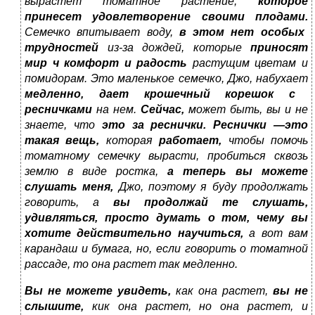
вырастет томатное растение,
которое
принесет удовлетворение своими плодами.
Семечко впитывает воду,
в этом нет особых
трудностей
из-за дождей, которые
приносят
мир ч комфорт и радость
растущим цветам и
помидорам. Это маленькое семечко, Джо, набухает
медленно, дает крошечный корешок с
ресничками
на нем.
Сейчас,
может быть, вы и не
знаете, что
это за реснички. Реснички —это
такая вещь,
которая
работает,
чтобы помочь
томатному семечку вырасти, пробиться сквозь
землю в виде ростка,
а теперь вы можете
слушать меня,
Джо, поэтому я буду продолжать
говорить, а
вы продолжай те слушать,
удивляться, просто думать о том, чему вы
хотите действительно научиться,
а вот вам
карандаш и бумага, но, если говорить о томатной
рассаде, то она растет так медленно.
Вы не можете увидеть,
как она растет,
вы не
слышите,
кик она растет, но она растет, и