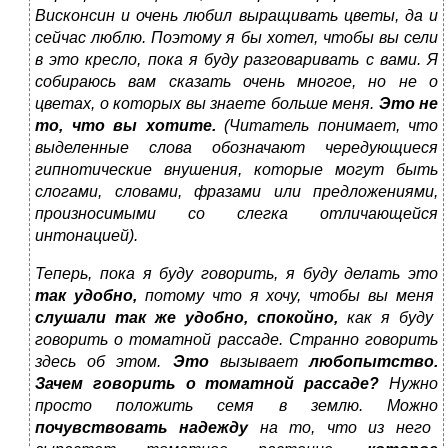
Висконсин и очень любил выращивать цветы, да и
сейчас люблю. Поэтому я бы хотел, чтобы вы сели
в это кресло, пока я буду разговаривать с вами. Я
собираюсь вам сказать очень многое, но не о
цветах, о которых вы знаете больше меня.
Это не
то, что вы хотите.
(Читатель понимает, что
выделенные слова обозначают чередующиеся
гипнотические внушения, которые могут быть
слогами, словами, фразами или предложениями,
произносимыми со слегка отличающейся
интонацией).
Теперь, пока я буду говорить, я буду делать это
так удобно,
потому что я хочу, чтобы вы меня
слушали так же удобно, спокойно,
как я буду
говорить о томатной рассаде. Странно говорить
здесь об этом.
Это
вызывает
любопытство.
Зачем говорить о томатной рассаде?
Нужно
просто положить семя в землю. Можно
почувствовать надежду
на то, что из него