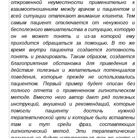
откровенной неуместности применительно к
взаимоотношениям между врачом и пациентом и
всей ситуации отвлекают внимание клиента. Тем
самым пациент отключается от ненужного и
бесполезного вмешательства в ситуацию, которую
он не может понять и из-за которой ему
приходится обращаться за помощью. В то же
время внутри пациента создается готовность
понять и реагировать. Таким образом, создается
благоприятная обстановка для приведения в
действие полезных и желательных потенциалов
поведения, которые прежде не использовались
пациентом. Первый пример будет описан без
полного отчета о примененном гипнотическом
методе. Вместо него автор дает ряд полезных
инструкций, внушений и рекомендаций, которые
помогли пациенту достичь нужной
терапевтической цели и которые были вставлены
там и тут среди фраз, составляющих
гипнотический метод. Эти терапевтические
внушения не будут цитироваться так же часто и