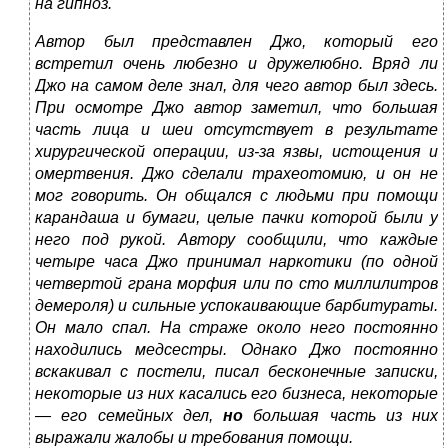
на гипноз.
Автор был представлен Джо, который его
встретил очень любезно и дружелюбно. Вряд ли
Джо на самом деле знал, для чего автор был здесь.
При осмотре Джо автор заметил, что большая
часть лица и шеи отсутствует в результате
хирургической операции, из-за язвы, истощения и
омертвения. Джо сделали трахеотомию, и он не
мог говорить. Он общался с людьми при помощи
карандаша и бумаги, целые пачки которой были у
него под рукой. Автору сообщили, что каждые
четыре часа Джо принимал наркотики (по одной
четвертой грана морфия или по сто миллилитров
демероля) и сильные успокаивающие барбитураты.
Он мало спал. На страже около него постоянно
находились медсестры. Однако Джо постоянно
вскакивал с постели, писал бесконечные записки,
некоторые из них касались его бизнеса, некоторые
— его семейных дел,
но
большая часть из них
выражали жалобы и требования помощи.