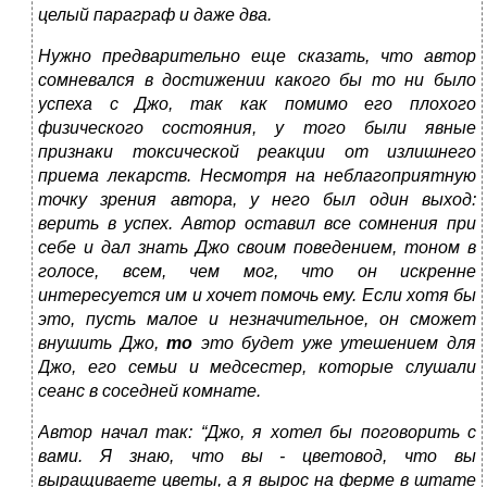
целый параграф и даже два.
Нужно предварительно еще сказать, что автор
сомневался в достижении какого бы то ни было
успеха с Джо, так как помимо его плохого
физического состояния, у того были явные
признаки токсической реакции от излишнего
приема лекарств. Несмотря на неблагоприятную
точку зрения автора, у него был один выход:
верить в успех. Автор оставил все сомнения при
себе и дал знать Джо своим поведением, тоном в
голосе, всем, чем мог, что он искренне
интересуется им и хочет помочь ему. Если хотя бы
это, пусть малое и незначительное, он сможет
внушить Джо,
то
это будет уже утешением для
Джо, его семьи и медсестер, которые слушали
сеанс в соседней комнате.
Автор начал так: “Джо, я хотел бы поговорить с
вами. Я знаю, что вы - цветовод, что вы
выращиваете цветы, а я вырос на ферме в штате