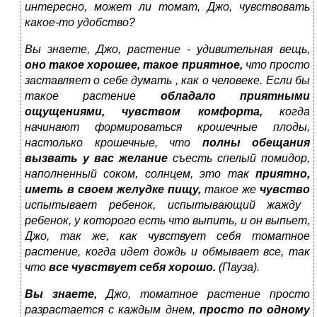
интересно, может ли томат, Джо, чувствовать
какое-то удобство?
Вы знаете, Джо, растение - удивительная вещь,
оно такое хорошее, такое приятное,
что просто
заставляет о себе думать , как о человеке. Если бы
такое растение
обладало приятными
ощущениями, чувством комфорта,
когда
начинают формироваться крошечные плоды,
настолько крошечные, что
полны обещания
вызвать у вас желание
съесть спелый помидор,
наполненный соком, солнцем, это так
приятно,
иметь в своем желудке пищу,
такое же
чувство
испытывает ребенок, испытывающий жажду
ребенок, у которого есть что выпить, и он выпьет,
Джо, так же, как чувствует себя томатное
растение, когда идет дождь и обмывает все, так
что
все чувствует себя хорошо.
(Пауза).
Вы знаете,
Джо, томатное растение просто
разрастается с каждым днем,
просто по одному