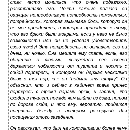
стал часто мочиться, что очень подавляло,
расстраивало его. Почти каждые полчаса он
ощущал непреодолимую потребность помочиться,
потребность, которая вызывала боль, которую он
не мог преодолеть, и которая приводила к тому,
что его брюки были мокрыми, если у него не было
возможности или он не успевал удовлетворить
свою нужду! Эта потребность не оставляя его ни
днем, ни ночью. Она мешала ему спать, есть, его
общению с людьми, вынуждала его всегда
держаться поблизости от туалета и носить с
собой портфель, в котором он держал несколько
брюк с тех пор, как он “поймал эту штуку”. Он
объяснил, что и сейчас в кабинет врача принес
портфель с тремя парами брюк, и заявил, что
сходил в туалет, прежде чем выйти из дома, потом
по дороге сюда, и что ему, вероятно, придется
прервать беседу с автором раз-другой для
посещения этого заведения.
Он рассказал, что был на консультации более чему