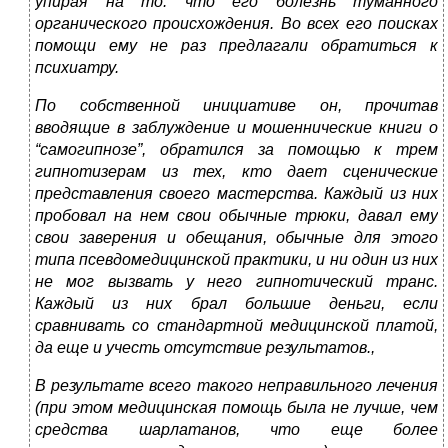
упирая на то. что его болезнь туманного
органического происхождения. Во всех его поисках
помощи ему не раз предлагали обратиться к
психиатру.
По собственной инициативе он, прочитав
вводящие в заблуждение и мошеннические книги о
“самогипнозе”, обратился за помощью к трем
гипнотизерам из тех, кто дает сценические
представления своего мастерства. Каждый из них
пробовал на нем свои обычные трюки, давал ему
свои заверения и обещания, обычные для этого
типа псевдомедицинской практики, и ни один из них
не мог вызвать у него гипнотический транс.
Каждый из них брал большие деньги, если
сравнивать со стандартной медицинской платой,
да еще и учесть отсутствие результатов.,
В результате всего такого неправильного лечения
(при этом медицинская помощь была не лучше, чем
средства шарлатанов, что еще более