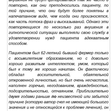
повторно, как они преподносились пациенту, по
той причине, что они будут более понятны в
напечатанном виде, чем когда они произносятся,
как часть потока фраз и высказываний. Однако эти
повторяющиеся по несколько раз внушения в
гипнотической ситуации выполняли свою службу в
удовлетворении нужд пациента адекватным
способом.
Пациентом был 62-летний бывший фермер только
с восьмилетним образованием, но с довольно
хорошо развитым интеллектом, умом, который
был к тому же хорошо начитан. Он фактически
обладал восхитительной, обаятельной
откровенной личностью, но был очень несчастлив,
наполнен горечью, негодованием, враждебностью,
подозрительностью, отчаянием. Приблизительно
двумя годами раньше
по
неизвестной или забытой
причине (которую автор счел не имеющей большого
значения и не относящейся к проблеме лечения), он