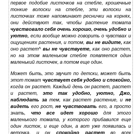
первое подобие листочков на стебле, крошечные
тонкие волоски на стебле, эти волоски на
листочках тоже напоминают реснички на корнях,
они действуют так, чтобы растение томата
чувствовало себя очень хорошо, очень удобно и
уютно,
если вообще можно говорить о чувствах и
ощущениях растения, и потом,
вы не видите,
как
оно растет^
вы не чувствуете,
как оно растет,
но на этом маленьком стебле появляется один
маленький листочек, а потом еще один.
Может быть, это звучит по детски, может быть
этот томат
чувствует себя удобно и спокойно,
когда он растет. Каждый день он растет, растет
и растет,
это так удобно, уютно, Джо,
наблюдать за
тем, как растет растение, и
не
видеть
его рост,
не чувствовать
его, а просто
знать,
что все идет хорошо
для этого
маленького томата, у которого прибавился еще
один листок, и еще один, а вот уже появилась и
веточка, и он
спокойно растет
во всех