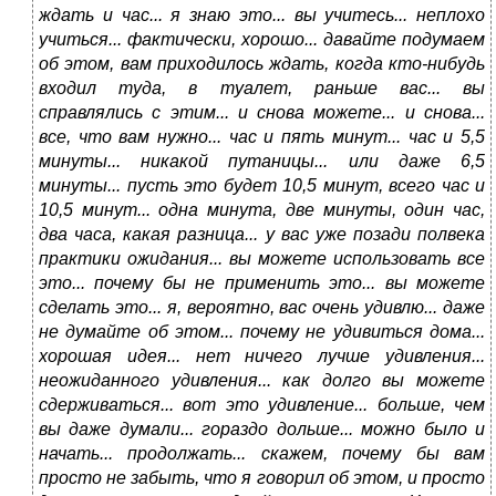
ждать и час... я знаю это... вы учитесь... неплохо
учиться... фактически, хорошо... давайте подумаем
об этом, вам приходилось ждать, когда кто-нибудь
входил туда, в туалет, раньше вас... вы
справлялись с этим... и снова можете... и снова...
все, что вам нужно... час и пять минут... час и 5,5
минуты... никакой путаницы... или даже 6,5
минуты... пусть это будет 10,5 минут, всего час и
10,5 минут... одна минута, две минуты, один час,
два часа, какая разница... у вас уже позади полвека
практики ожидания... вы можете использовать все
это... почему бы не применить это... вы можете
сделать это... я, вероятно, вас очень удивлю... даже
не думайте об этом... почему не удивиться дома...
хорошая идея... нет ничего лучше удивления...
неожиданного удивления... как долго вы можете
сдерживаться... вот это удивление... больше, чем
вы даже думали... гораздо дольше... можно было и
начать... продолжать... скажем, почему бы вам
просто не забыть, что я говорил об этом, и просто