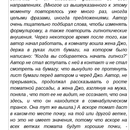
направлениях. (Многое из вышеуказанного к этому
моменту повторялось уже много раз, иногда
целыми фразами, иногда предложениями. Автор
очень тщательно подбирал слова, чтобы изменять
формулировку, а также повторить гипнотические
внушения. Через некоторое время после того, как
автор начал работать, в комнату вошла жена Джо,
держа в руках лист бумаги, на котором было
написано: “Когда вы собираетесь начать гипноз?”
Автор не стал вступать с ней в контакт и не стал
смотреть на бумагу, что вынудило ее протянуть
лист бумаги перед автором и черед Джо. Автор, не
прерываясь, продолжал рассказывать о росте
томатной рассады, а жена Джо, взглянув на мужа,
поняла , что тот ее не видит, не осознает, что она
здесь, и что он находится в сомнабулическом
трансе. Она тут же вышла.) А вскоре томат даст
в каком-то месте почку, на той или другой ветке,
но это не имеет значения, потому что вскоре на
всех ветках томата будут хорошие почки, -