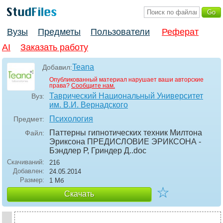
Вузы
Предметы
Пользователи
Реферат
AI
Заказать работу
Teana
Добавил:
Опубликованный материал нарушает ваши авторские
права?
Сообщите нам.
Таврический Национальный Университет
Вуз:
им. В.И. Вернадского
Психология
Предмет:
Паттерны гипнотических техник Милтона
Файл:
Эриксона ПРЕДИСЛОВИЕ ЭРИКСОНА -
Бэндлер Р, Гриндер Д.
.doc
Скачиваний:
216
Добавлен:
24.05.2014
Размер:
1 Мб
☆
Скачать