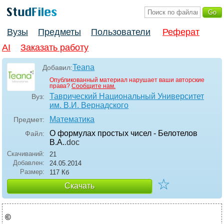
Вузы
Предметы
Пользователи
Реферат
AI
Заказать работу
Teana
Добавил:
Опубликованный материал нарушает ваши авторские
права?
Сообщите нам.
Таврический Национальный Университет
Вуз:
им. В.И. Вернадского
Математика
Предмет:
О формулах простых чисел - Белотелов
Файл:
В.А.
.doc
Скачиваний:
21
Добавлен:
24.05.2014
Размер:
117 Кб
☆
Скачать
©