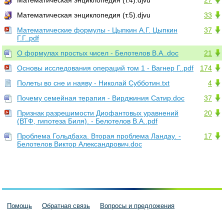
Математическая энциклопедия (т.4).djvu
27
Математическая энциклопедия (т.5).djvu
33
Математические формулы - Цыпкин А.Г. Цыпкин
37
Г.Г..pdf
О формулах простых чисел - Белотелов В.А..doc
21
Основы исследования операций том 1 - Вагнер Г..pdf
174
Полеты во сне и наяву - Hиколай Субботин.txt
4
Почему семейная терапия - Вирджиния Сатир.doc
37
Признак разрешимости Диофантовых уравнений
20
(ВТФ, гипотеза Биля). - Белотелов В.А..pdf
Проблема Гольдбаха. Вторая проблема Ландау. -
17
Белотелов Виктор Александрович.doc
Помощь
Обратная связь
Вопросы и предложения