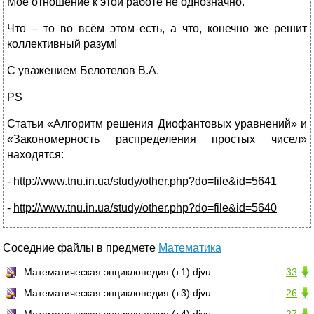
Моё отношение к этой работе не однозначно.
Что – то во всём этом есть, а что, конечно же решит
коллективный разум!
С уважением Белотелов В.А.
PS
Статьи «Алгоритм решения Диофантовых уравнений» и
«Закономерность распределения простых чисел»
находятся:
-
http://www.tnu.in.ua/study/other.php?do=file&id=5641
-
http://www.tnu.in.ua/study/other.php?do=file&id=5640
Соседние файлы в предмете
Математика
Математическая энциклопедия (т.1).djvu
33
Математическая энциклопедия (т.3).djvu
26