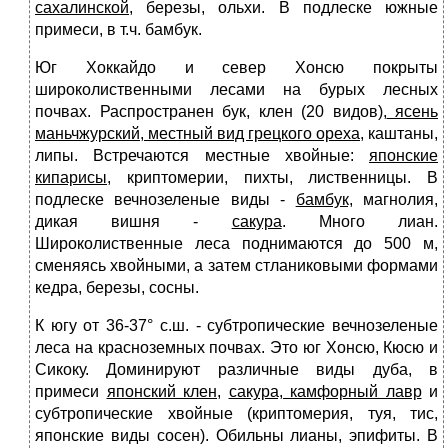
сахалинской,
бере­зы, ольхи. В подлеске южные
примеси, в т.ч. бамбук.
Юг Хоккайдо и север Хонсю покрыты
широколиственными лесами на бурых лесных
почвах. Распространен бук, клен (20 видов),
ясень
маньчжурский, местный вид грецкого ореха
, каштаны,
липы. Встреча­ются местные хвойные:
японские
кипарисы
, криптомерии, пихты, лист­венницы. В
подлеске вечнозеленые виды -
бамбук,
магнолия,
дикая вишня -
сакура
. Много лиан.
Широколиственные леса поднимаются до 500 м,
сменяясь хвойными, а затем стланиковыми формами
кедра, березы, сосны.
К югу от 36-37° с.ш. - субтропические вечнозеленые
леса на красноземных почвах. Это юг Хонсю, Кюсю и
Сикоку. Доминируют различные ви­ды дуба, в
примеси
японский клен
,
сакура, камфорный лавр
и
суб­тропические хвойные (криптомерия, туя, тис,
японские виды сосен). Обильны лианы, эпифиты. В