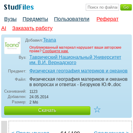
Вузы
Предметы
Пользователи
Реферат
AI
Заказать работу
Teana
Добавил:
Опубликованный материал нарушает ваши авторские
права?
Сообщите нам.
Таврический Национальный Университет
Вуз:
им. В.И. Вернадского
Физическая география материков и океанов
Предмет:
Физическая география материков и океанов
Файл:
в вопросах и ответах - Безруков Ю.Ф.
.doc
Скачиваний:
1123
Добавлен:
24.05.2014
Размер:
2 Мб
☆
Скачать