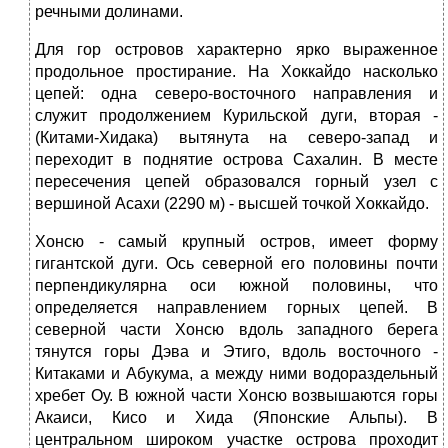
речными долинами.
Для гор островов характерно ярко выраженное
продольное про­стирание. На Хоккайдо насколько
цепей: одна северо-восточного направления и
служит продолжением Курильской дуги, вторая -
(Китами-Хидака) вытянута на северо-запад и
переходит в поднятие ост­рова Сахалин. В месте
пересечения цепей образовался горный узел с
вершиной Асахи (2290 м) - высшей точкой Хоккайдо.
Хонсю - самый крупный остров, имеет форму
гигантской дуги. Ось северной его половины почти
перпендикулярна оси южной поло­вины, что
определяется направлением горных цепей. В
северной час­ти Хонсю вдоль западного берега
тянутся горы Дэва и Этиго, вдоль восточного -
Китаками и Абукума, а между ними водораздельный
хре­бет Оу. В южной части Хонсю возвышаются горы
Акаиси, Кисо и Хида (Японские Альпы). В
центральном широком участке острова про­ходит