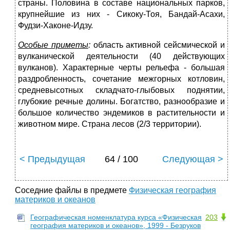
страны. Половина в соста­ве национальных парков,
крупнейшие из них - Сикоку-Тоя, Бандай-Асахи,
Фудзи-Хаконе-Идзу.
Особые приметы
:
область активной сейсмической и
вулканической деятельности (40 действующих
вулканов). Характерные черты рельефа - большая
раздробленность, сочетание межгорных котловин,
средневысотных складчато-глыбовых поднятии,
глубокие речные долины. Богатство, разнообразие и
большое количество эндемиков в раститель­ности и
животном мире. Страна лесов (2/3 территории).
< Предыдущая
64 / 100
Следующая >
Соседние файлы в предмете
Физическая география
материков и океанов
Географическая номенклатура курса «Физическая
203
география материков и океанов», 1999 - Безруков