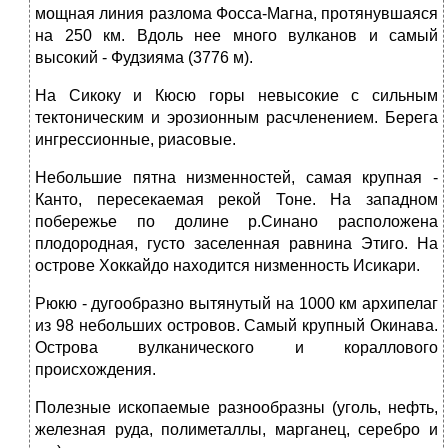
мощная линия разлома Фосса-Магна, протянувшаяся
на 250 км. Вдоль нее много вулканов и самый
высокий - Фудзияма (3776 м).
На Сикоку и Кюсю горы невысокие с сильным
тектоническим и эрозионным расчленением. Берега
ингрессионные, риасовые.
Неболь­шие пятна низменностей, самая крупная -
Канто, пересекаемая ре­кой Тоне. На западном
побережье по долине р.Синано расположена
плодородная, густо заселенная равнина Этиго. На
острове Хоккайдо находится низменность Исикари.
Рюкю - дугообразно вытянутый на 1000 км архипелаг
из 98 не­больших островов. Самый крупный Окинава.
Острова вулканического и кораллового
происхождения.
Полезные ископаемые разнообразны (уголь, нефть,
железная руда, полиметаллы, марганец, серебро и