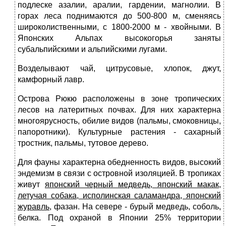
подлеске азалии, аралии, гардении, маг­нолии. В
горах леса поднимаются до 500-800 м, сменяясь
широколист­венными, с 1800-2000 м - хвойными. В
Японских Альпах высокогорья заняты
субальпийскими и альпийскими лугами.
Возделывают чай, цитрусовые, хлопок, джут,
камфорный лавр.
Острова Рюкю расположены в зоне тропических
лесов на латеритных почвах. Для них характерна
многоярусность, обилие видов (па­льмы, смоковницы,
папоротники). Культурные растения - сахарный
тростник, пальмы, тутовое дерево.
Для фауны характерна обедненность видов, высокий
эндемизм в связи с островной изоляцией. В тропиках
живут
японский черный медведь, японский макак,
летучая собака, исполинская саламандра, японский
журавль,
фазан. На севере - бурый медведь, соболь,
бел­ка. Под охраной в Японии 25% территории