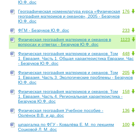
Ю.Ф..doc
Географическая номенклатура курса «Физическая
176
география материков и океанов», 2005 - Безруков
Ю.Ф..doc
ФГМ - Безруков Ю.Ф..doc
233
Физическая география материков и океанов в
1123
вопросах и ответах - Безруков Ю.Ф..doc
Физическая география материков и океанов. Том
448
1. Евразия. Часть 1. Общая характеристика Евразии. Час
- Безруков Ю.Ф..doc
Физическая география материков и океанов. Том
205
1. Евразия. Часть 3. Экологические проблемы - Безруков
Ю.Ф..doc
Физическая география материков и океанов. Том
158
1. Евразия. Часть 4. Региональная характеристика -
Безруков Ю.Ф..doc
Физическая география Учебное пособие -
136
Орлёнок В.В. и др..doc
шпаргалка по ФГУ - Ковалёва Е. М. по лекциям
100
Соцковой Л. М..doc