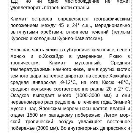
т.д.), но ни одно место­рождение не может
удовлетворить потребности страны.
Климат островов определяется географическим
положением меж­ду 45 и 24° с.ш., меридионально
вытянутыми хребтами, влиянием течений (теплым
Куросио и холодным Курило-Камчатским).
Большая часть лежит в субтропическом поясе, север
Хонсю и о.Хоккайдо в умеренном, Рюкю в
тропическом. Климат муссонный. Средняя
температура зимы намного ниже, чем в других частях
зем­ного шара на тех же широтах: на севере Хоккайдо
средняя январская -9-12°С, на юге Кюсю +8°С,
средняя июльские соответственно равны 20 и 27°С.
Осадков выпадает много (1000-3000 мм) и они
неравномерно распределены в течение года. Зимний
муссон над Японским морем насыщается влагой и
отдает 1500 мм западному побережью. Летом мор­
ской тропический воздух увлажняет восточное
побережье (3000 мм). Во внутригорных депрессиях и