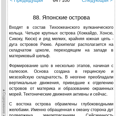
< Предыдущая
64 / 100
Следующая >
88. Японские острова
Входят в состав Тихоокеанского вулкани­ческого
кольца. Четыре крупных острова (Хоккайдо, Хонсю,
Сикоку, Кюсю) и ряд мелких, крайняя юж­ная цепь -
дуга островов Рюкю. Архипелаг располагается на
складча­том цоколе, переходящем на западе в
материковый шельф.
Формирование шло в несколько этапов, начиная с
палеозоя. Ос­нова создана в герцинскую и
мезозойскую складчатость. В неогене преобладали
вертикальные движения, приведшие к отделению
островов от материка и образованию окраинных
►Содержание►
морей. Тектонические движения активны и сейчас.
С востока острова обрамлены глубоководными
желобами. Именно обращенная к океану сторона дуг
подвержена землетрясениям. Сейс­мичность