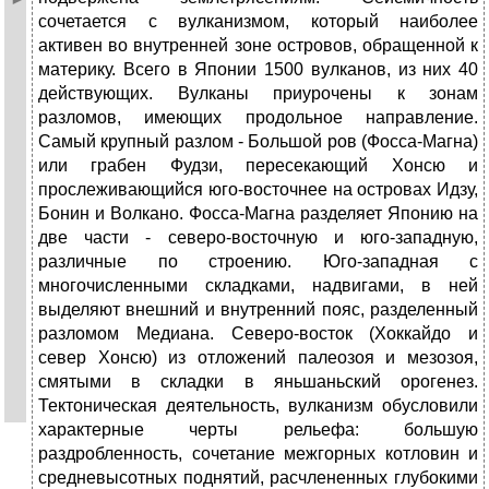
сочетается с вулканизмом, который наиболее
активен во внутренней зоне островов, обращенной к
материку. Всего в Японии 1500 вулканов, из них 40
действующих. Вулканы приурочены к зонам
разломов, имеющих продольное направление.
Самый крупный разлом - Большой ров (Фосса-Магна)
или грабен Фудзи, пересекающий Хонсю и
прослеживающийся юго-восточнее на островах Идзу,
Бонин и Волкано. Фосса-Магна разделяет Японию на
две части - северо-восточную и юго-западную,
различные по строению. Юго-западная с
многочисленны­ми складками, надвигами, в ней
выделяют внешний и внутренний пояс, разделенный
разломом Медиана. Северо-восток (Хоккайдо и
север Хон­сю) из отложений палеозоя и мезозоя,
смятыми в складки в яньшаньский орогенез.
Тектоническая деятельность, вулканизм обусловили
характерные черты рельефа: большую
раздробленность, сочетание межгорных котловин и
средневысотных поднятий, расчлененных глубокими