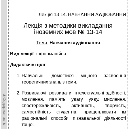
Лекція 13-14. НАВЧАННЯ АУДІЮВАННЯ
Лекція з методики викладання
іноземних мов № 13-14
Тема:
Навчання аудіювання
Вид лекції:
інформаційна
Дидактичні цілі:
Навчальні: домогтися міцного засвоєння
теоретичних знань з теми.
Розвиваючі: розвивати інтелектуальні здібності,
►Содержание►
мов­лення, пам'ять, увагу, уяву, мислення,
спостережли­вість, активність, творчість,
самостійність студентів, прищеплювати їм
раціональні способи пізнавальної діяльності
тощо.