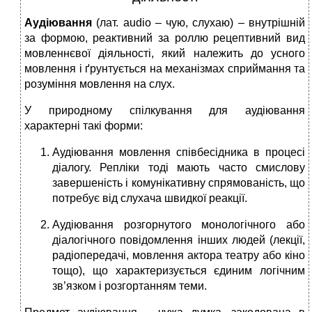
Аудіювання
(лат. аudio – чую, слухаю) – внутрішній
за формою, реактивний за роллю рецептивний вид
мовленнєвої діяльності, який належить до усного
мовлення і ґрунтується на механізмах сприймання та
розуміння мовлення на слух.
У природному спілкування для аудіювання
характерні такі форми:
Аудіювання мовлення співбесідника в процесі
діалогу. Репліки тоді мають часто смислову
завершеність і комунікативну спрямованість, що
потребує від слухача швидкої реакції.
Аудіювання розгорнутого монологічного або
діалогічного повідомлення інших людей (лекції,
радіопередачі, мовлення актора театру або кіно
тощо), що характеризується єдиним логічним
зв’язком і розгортанням теми.