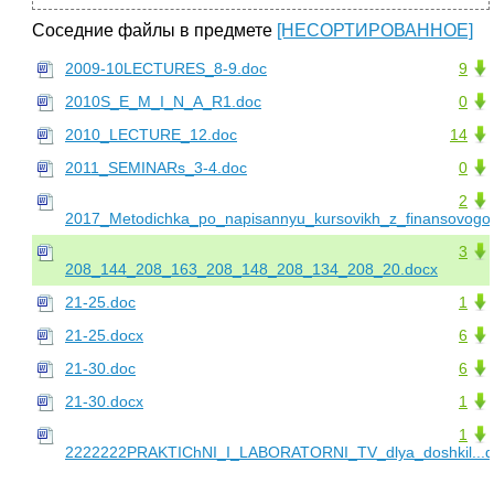
Соседние файлы в предмете
[НЕСОРТИРОВАННОЕ]
2009-10LECTURES_8-9.doc
9
2010S_E_M_I_N_A_R1.doc
0
2010_LECTURE_12.doc
14
2011_SEMINARs_3-4.doc
0
2
2017_Metodichka_po_napisannyu_kursovikh_z_finansovogo_
3
208_144_208_163_208_148_208_134_208_20.docx
21-25.doc
1
21-25.docx
6
21-30.doc
6
21-30.docx
1
1
2222222PRAKTIChNI_I_LABORATORNI_TV_dlya_doshkil...d