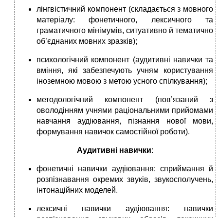
лінгвістичний компонент (складається з мовного
матеріалу: фонетичного, лексичного та
граматичного мінімумів, ситуативно й тематично
об’єднаних мовних зразків);
психологічний компонент (аудитивні навички та
вміння, які забезпечують учням користування
іноземною мовою з метою усного спілкування);
методологічний компонент (пов’язаний з
оволодінням учнями раціональними прийомами
навчання аудіювання, пізнання нової мови,
формування навичок самостійної роботи).
Аудитивні навички
:
фонетичні навички аудіювання: сприймання й
розпізнавання окремих звуків, звукосполучень,
інтонаційних моделей.
лексичні навички аудіювання: навички