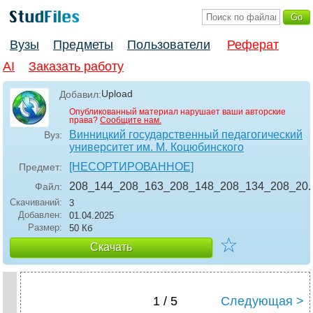
Вузы
Предметы
Пользователи
Реферат
AI
Заказать работу
Upload
Добавил:
Опубликованный материал нарушает ваши авторские
права?
Сообщите нам.
Винницкий государственный педагогический
Вуз:
университет им. М. Коцюбинского
[НЕСОРТИРОВАННОЕ]
Предмет:
208_144_208_163_208_148_208_134_208_20
Файл:
Скачиваний:
3
Добавлен:
01.04.2025
Размер:
50 Кб
☆
Скачать
1 / 5
Следующая >