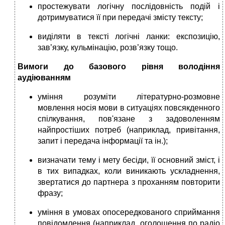
простежувати логічну послідовність подій і
дотримуватися її при передачі змісту тексту;
виділяти в тексті логічні ланки: експозицію,
зав’язку, кульмінацію, розв’язку тощо.
Вимоги до базового рівня володіння
аудіюванням
уміння розуміти літературно-розмовне
мовлення носія мови в ситуаціях повсякденного
спілкування, пов'язане з задоволенням
найпростіших потреб (наприклад, привітання,
запит і передача інформації та ін.);
визначати тему і мету бесіди, її основний зміст, і
в тих випадках, коли виникають ускладнення,
звертатися до партнера з проханням повторити
фразу;
уміння в умовах опосередкованого сприймання
повідомлення (наприклад, оголошення по радіо