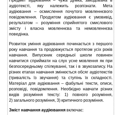
Предмет аудіювання – чужа думка, закодована в
аудіотексті, яку належить розпізнати. Мета
аудіювання – осмислення почутого мовленнєвого
повідомлення. Продуктом аудіювання є умовивід,
результатом – розуміння сприйнятого смислового
змісту і власна мовленнєва та немовленнєва
поведінка.
Розвиток уміння аудіювання починається з першого
року навчання та продовжується протягом усіх років
навчання. Випускник середньої школи повинен
навчитися сприймати на слух усне мовлення як при
безпосередньому спілкуванні, так і в звукозапису. На
різних етапах навчання змінюється обсяг аудіотекстів
(тривалість їз звучання) та ступінь їх складності.
Матеріал для аудіювання – фабульні тексти, описи,
розповіді, повідомлення. Необхідно навчати різних
видів розуміння тексту: 1) повного розуміння,
2) загального розуміння, 3) критичного розуміння.
Зміст навчання аудіювання
включає: