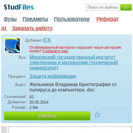
Вузы
Предметы
Пользователи
Реферат
AI
Заказать работу
ICK
Добавил:
Опубликованный материал нарушает ваши авторские
права?
Сообщите нам.
Московский государственный институт
Вуз:
электроники и математики (технический
университет)
Защита информации
Предмет:
Жельников Владимиp Кpиптогpафия от
Файл:
папиpуса до компьютеpа
.doc
Скачиваний:
82
Добавлен:
20.05.2014
Размер:
2 Мб
☆
Скачать