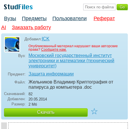
Вузы
Предметы
Пользователи
Реферат
AI
Заказать работу
ICK
Добавил:
Опубликованный материал нарушает ваши авторские
права?
Сообщите нам.
Московский государственный институт
Вуз:
электроники и математики (технический
университет)
Защита информации
Предмет:
Жельников Владимиp Кpиптогpафия от
Файл:
папиpуса до компьютеpа
.doc
Скачиваний:
82
Добавлен:
20.05.2014
Размер:
2 Мб
☆
Скачать