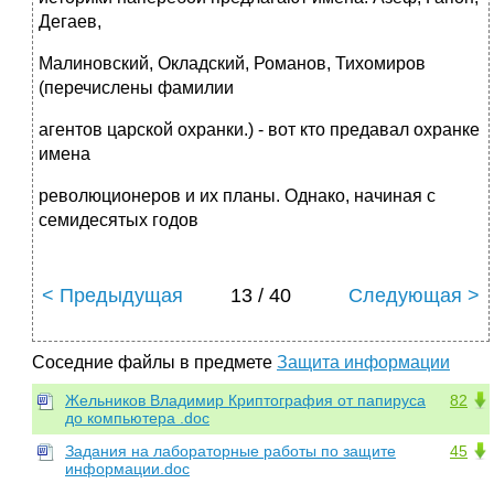
Дегаев,
Малиновский, Окладский, Романов, Тихомиров
(перечислены фамилии
агентов царской охранки.) - вот кто предавал охранке
имена
революционеров и их планы. Однако, начиная с
семидесятых годов
< Предыдущая
13 / 40
Следующая >
Соседние файлы в предмете
Защита информации
Жельников Владимиp Кpиптогpафия от папиpуса
82
до компьютеpа .doc
Задания на лабораторные работы по защите
45
информации.doc