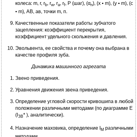
колеса: m, r, r
, r
, r
, r
, Р (шаг), (α
), (х • m), (у • m), (с
b
w
a
f
n
• m), АВ, ав, точки m, п.
Качественные показатели работы зубчатого
зацепления: коэффициент перекрытия,
коэффициент удельного скольжения и давления.
Эвольвента, ее свойства и почему она выбрана в
качестве профиля зуба.
Динамика машинного агрегата
Звено приведения.
Уравнения движения звена приведения.
Определение угловой скорости кривошипа в любой
положении различными методами (по диаграмме Е
(I
* ), аналитически).
ЗВ
Назначение маховика, определение I
различными
М
методами.