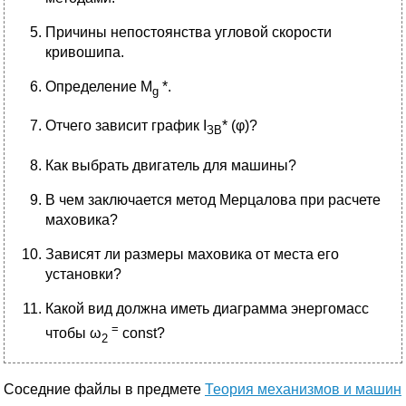
Причины непостоянства угловой скорости
кривошипа.
Определение M
*.
g
Отчего зависит график I
* (φ)?
ЗВ
Как выбрать двигатель для машины?
В чем заключается метод Мерцалова при расчете
маховика?
Зависят ли размеры маховика от места его
установки?
Какой вид должна иметь диаграмма энергомасс
=
чтобы ω
const?
2
Соседние файлы в предмете
Теория механизмов и машин