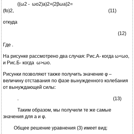
((ω2 - ωo2)a)2+(2βωa)2=
(fo)2, (11)
откуда
(12)
Где .
На рисунке рассмотрено два случая: Рис.А- когда ω<ωo,
и Рис.Б- когда ω>ωo.
Рисунки позволяют также получить значение φ –
величину отставания по фазе вынужденного колебания
от вынуждающей силы:
. (13)
Таким образом, мы получили те же самые
значения для а и φ.
Общее решение уравнения (3) имеет вид: