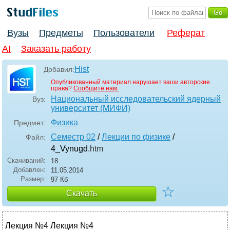
Вузы
Предметы
Пользователи
Реферат
AI
Заказать работу
Hist
Добавил:
Опубликованный материал нарушает ваши авторские
права?
Сообщите нам.
Национальный исследовательский ядерный
Вуз:
университет (МИФИ)
Физика
Предмет:
Семестр 02
/
Лекции по физике
/
Файл:
4_Vynugd
.htm
Скачиваний:
18
Добавлен:
11.05.2014
Размер:
97 Кб
☆
Скачать
Лекция №4 Лекция №4