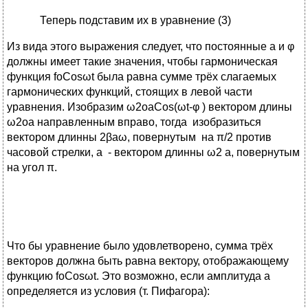
Теперь подставим их в уравнение (3)
Из вида этого выражения следует, что постоянные а и φ
должны имеет такие значения, чтобы гармоническая
функция foCosωt была равна сумме трёх слагаемых
гармонических функций, стоящих в левой части
уравнения. Изобразим ω2oaCos(ωt-φ ) вектором длины
ω2oa направленным вправо, тогда изобразиться
вектором длинны 2βаω, повернутым на π/2 против
часовой стрелки, а - вектором длинны ω2 a, повернутым
на угол π.
Что бы уравнение было удовлетворено, сумма трёх
векторов должна быть равна вектору, отображающему
функцию foCosωt. Это возможно, если амплитуда а
определяется из условия (т. Пифагора):