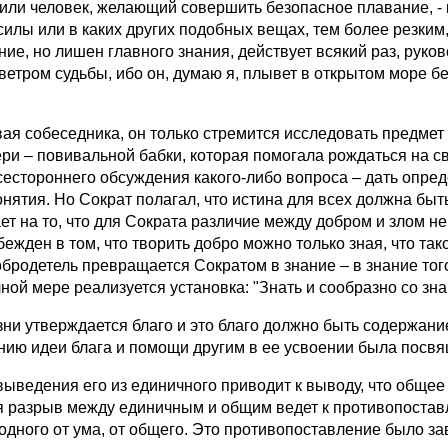
или человек, желающий совершить безопасное плавание, - к
силы или в каких других подобных вещах, тем более резким
ие, но лишен главного знания, действует всякий раз, рук
ветром судьбы, ибо он, думаю я, плывет в открытом море б
ая собеседника, он только стремится исследовать предмет 
ри – повивальной бабки, которая помогала рождаться на св
сестороннего обсуждения какого-либо вопроса – дать опред
тия. Но Сократ полагал, что истина для всех должна быть 
т на то, что для Сократа различие между добром и злом не 
ден в том, что творить добро можно только зная, что такое
родетель превращается Сократом в знание – в знание того,
лной мере реализуется установка: "Знать и сообразно со зн
изни утверждается благо и это благо должно быть содержани
ию идеи блага и помощи другим в ее усвоении была посвящ
ведения его из единичного приводит к выводу, что общее 
ийся разрыв между единичным и общим ведет к противопост
водного от ума, от общего. Это противопоставление было 