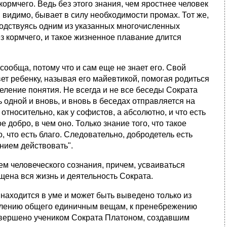
ормчего. Ведь без этого знания, чем яростнее человек
, видимо, бывает в силу необходимости промах. Тот же,
оводствуясь одним из указанных многочисленных
ез кормчего, и такое жизненное плавание длится
сообща, потому что и сам еще не знает его. Свой
ет ребенку, называя его майевтикой, помогая родиться
еление понятия. Не всегда и не все беседы Сократа
одной и вновь, и вновь в беседах отправляется на
относительно, как у софистов, а абсолютно, и что есть
 добро, в чем оно. Только знание того, что такое
 что есть благо. Следовательно, добродетель есть
анием действовать".
ем человеческого сознания, причем, усваиваться
ена вся жизнь и деятельность Сократа.
находится в уме и может быть выведено только из
авлению общего единичным вещам, к пренебрежению
завершено учеником Сократа Платоном, создавшим