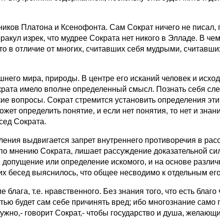
ников Платона и Ксенофонта. Сам Сократ ничего не писал,
ракул изрек, что мудрее Сократа нет никого в Элладе. В ч
то в отличие от многих, считавших себя мудрыми, считавших
него мира, природы. В центре его исканий человек и исх
крата имело вполне определенный смысл. Познать себя сле
ие вопросы. Сократ стремится установить определения эти
 может определить понятие, и если нет понятия, то нет и зн
сед Сократа.
ения выдвигается запрет внутреннего противоречия в рас
по мнению Сократа, лишает рассуждение доказательной си
 допущение или определение искомого, и на основе различ
их бесед выяснилось, что общее несводимо к отдельным ег
блага, т.е. нравственного. Без знания того, что есть благ
ю будет сам себе причинять вред; ибо многознание само п
ужно,- говорит Сократ,- чтобы государство и душа, желающ