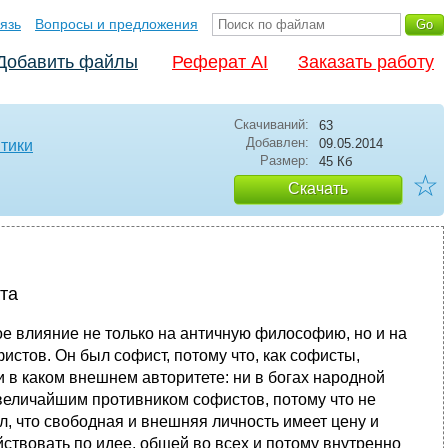
язь
Вопросы и предложения
Добавить файлы
Реферат AI
Заказать работу
Скачиваний:
63
Добавлен:
09.05.2014
тики
Размер:
45 Кб
☆
Скачать
та
ое влияние не только на античную философию, но и на
тов. Он был софист, потому что, как софисты,
 в каком внешнем авторитете: ни в богах народной
м величайшим противником софистов, потому что не
л, что свободная и внешняя личность имеет цену и
йствовать по идее, общей во всех и потому внутренно