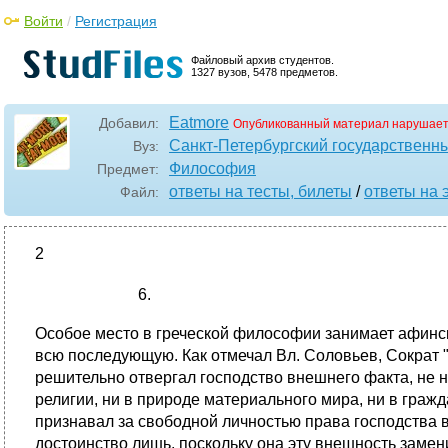
Войти
/
Регистрация
Файловый архив студентов.
1327 вузов, 5478 предметов.
Eatmore
Добавил:
Опубликованный материал нарушает
Санкт-Петербургский государственн
Вуз:
Философия
Предмет:
ответы на тесты, билеты
/
ответы на 
Файл:
2
Особое место в греческой философии занимает афински
всю последующую. Как отмечал Вл. Соловьев, Сократ 
решительно отвергал господство внешнего факта, не н
религии, ни в природе материального мира, ни в граж
признавал за свободной личностью права господства в
достоинство лишь, поскольку она эту внешность замен