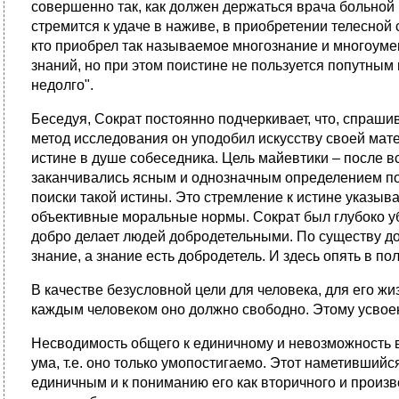
совершенно так, как должен держаться врача больной 
стремится к удаче в наживе, в приобретении телесной 
кто приобрел так называемое многознание и многоумен
знаний, но при этом поистине не пользуется попутным 
недолго".
Беседуя, Сократ постоянно подчеркивает, что, спрашив
метод исследования он уподобил искусству своей мате
истине в душе собеседника. Цель майевтики – после в
заканчивались ясным и однозначным определением поня
поиски такой истины. Это стремление к истине указывае
объективные моральные нормы. Сократ был глубоко убеж
добро делает людей добродетельными. По существу доб
знание, а знание есть добродетель. И здесь опять в по
В качестве безусловной цели для человека, для его ж
каждым человеком оно должно свободно. Этому усвоен
Несводимость общего к единичному и невозможность вы
ума, т.е. оно только умопостигаемо. Этот наметивш
единичным и к пониманию его как вторичного и произ