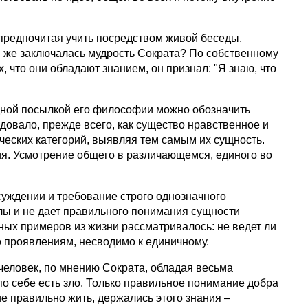
 предпочитая учить посредством живой беседы,
ем же заключалась мудрость Сократа? По собственному
, что они обладают знанием, он признал: "Я знаю, что
одной посылкой его философии можно обозначить
довало, прежде всего, как существо нравственное и
ческих категорий, выявляя тем самым их сущность.
ания. Усмотрение общего в различающемся, единого во
суждении и требование строго однозначного
лы и не дает правильного понимания сущности
ных примеров из жизни рассматривалось: не ведет ли
о проявлениям, несводимо к единичному.
о человек, по мнению Сократа, обладая весьма
о себе есть зло. Только правильное понимание добра
ие правильно жить, держались этого знания –