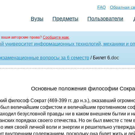
FAQ
Обратная св
Вузы
Предметы
Пользователи
 ваши авторские права?
Сообщите нам.
ый университет информационных технологий, механики и оп
экзаменационные вопросы за 6 семестр
/ Билет 6
.doc
Основные положения философии Сокра
й философ Сократ (469-399 гг. до н.э.), оказавший огромн
"был величайшим софистом и величайшим противником софис
аходил безусловной правды ни в каком внешнем бытии и ни
данских порядках своего отечества. Но он был вместе с те
о имя своей личной воли и энергии и решительно утвержда
ит внутренним содержанием, поскольку она будет жить и де