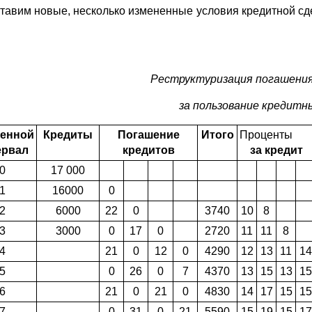
тавим новые, несколько измененные условия кредитной сдел
Реструктуризация погашения
за пользование кредитн
енной
Кредиты
Погашение
Итого
Проценты
ервал
кредитов
за кредит
0
17 000
1
16000
0
2
6000
22
0
3740
10
8
3
3000
0
17
0
2720
11
11
8
4
21
0
12
0
4290
12
13
11
14
5
0
26
0
7
4370
13
15
13
15
6
21
0
21
0
4830
14
17
15
15
7
0
31
0
21
5590
15
19
15
17