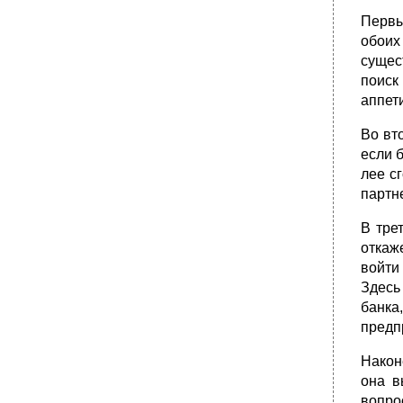
Первы
обоих
сущес
поиск
аппет
Во вт
если 
лее с
партн
В тре
отка­
войти
Здесь
банка
предп
Након
она в
вопро