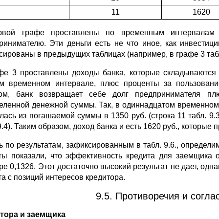
11
1620
рвой графе проставлены по временным интервалам 
ринима­телю. Эти деньги есть не что иное, как инвестиц
сированы в предыдущих таблицах (например, в графе 3 табл.
фе 3 проставлены доходы банка, которые складываются 
м временном интервале, плюс проценты за пользовани
ом, банк возвращает себе долг предпринимателя пл
еленной денежной суммы. Так, в одинна­дцатом временном
лась из погашаемой суммы в 1350 руб. (строка 11 табл. 9.3
9.4). Таким образом, доход банка и есть 1620 руб., которые п
ь по результатам, зафиксированным в табл. 9.6., опре­дел
еты показали, что эффективность кредита для заемщика
ре 0,1326. Этот достаточно высокий результат не дает, одн
та с позиций интересов кредитора.
9.5. Противоречия и согла
тора и заемщика