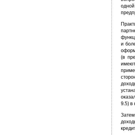
одной
предп
Практ
парт­
функц
и бол
оформ
(в пр
имеют
приме
сторо
доход
устан
оказа
9.5) 
Затем
доход
креди