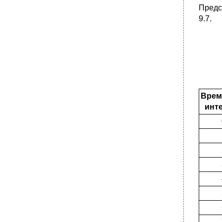
Предс
9.7.
Врем
инт