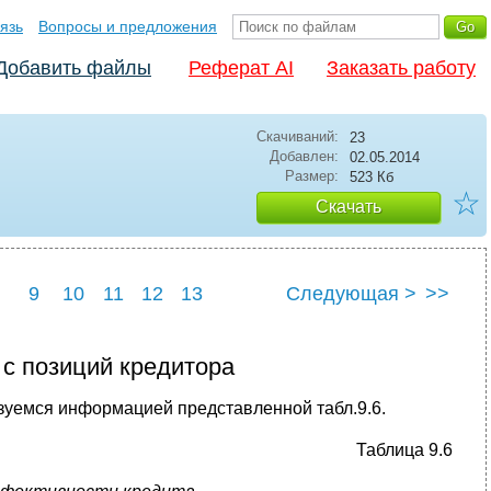
язь
Вопросы и предложения
Добавить файлы
Реферат AI
Заказать работу
Скачиваний:
23
Добавлен:
02.05.2014
Размер:
523 Кб
☆
Скачать
9
10
11
12
13
Следующая >
>>
 с позиций кредитора
зуемся информацией представленной табл.9.6.
Таблица 9.6