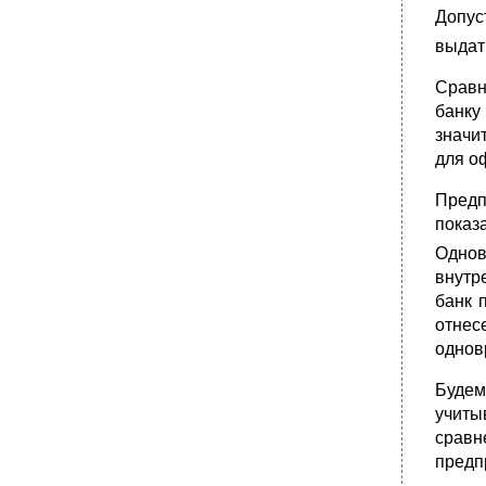
Допус
выдат
Сравн
бан­к
значи
для о
Предп
показ
Однов
внутр
банк 
отнес
однов
Будем
учиты
сравн
предп