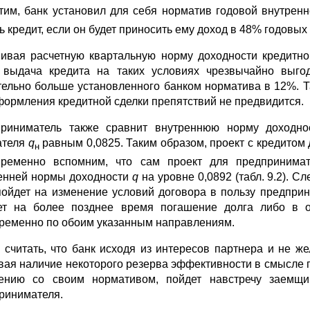
тим, банк установил для себя норматив годовой внут­ре
ь кредит, если он будет приносить ему доход в 48% годовых
ивая расчетную квартальную норму доходности кре­дитно
у выдача кредита на таких условиях чрезвычайно выго
тельно больше ус­тановленного банком норматива в 12%. 
формления кредитной сделки препятствий не предвидится.
риниматель также сравнит внутреннюю норму доход­н
ателя
q
равным 0,0825. Таким образом, проект с кредитом 
н
ре­менно вспомним, что сам проект для предпринимате
енней нормы доходности
q
на уровне 0,0892 (табл. 9.2). С
пойдет на измене­ние условий договора в пользу предпри
ет на более позднее время погашение долга либо в о
ременно по обоим указанным направлениям.
 считать, что банк исходя из интересов партнера и не же
­вая наличие некоторого резерва эффективности в смысле
ению со своим нормативом, пойдет навстречу заемщи
ринимателя.