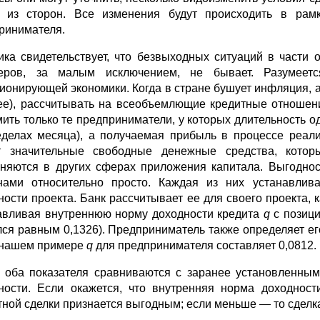
 из сторон. Все изменения будут происходить в рамк
ринимателя.
ика свидетельствует, что безвыходных ситуаций в час­т
неров, за малым исключением, не бывает. Разумеет
ионирующей экономики. Когда в стране бушует инфляция, 
ее), рассчитывать на всеобъемлющие кредитные отношени
ить только те предпри­ниматели, у которых длительность о
еделах месяца), а получаемая прибыль в процессе реали
 значительные свободные денежные средства, котор
няются в других сферах приложения капитала. Выгод­нос
­нами относительно просто. Каждая из них устанавл
ности про­екта. Банк рассчитывает ее для своего проекта, 
авливая внутрен­нюю норму доходности кредита
q
с позиц
лся равным 0,1326). Предприниматель также определяет его
в нашем примере
q
для предпринимателя составляет 0,0812.
 оба показателя сравниваются с заранее установленны
ности. Если окажется, что внутренняя норма доходност
тной сделки признается выгодным; если меньше — то сделк