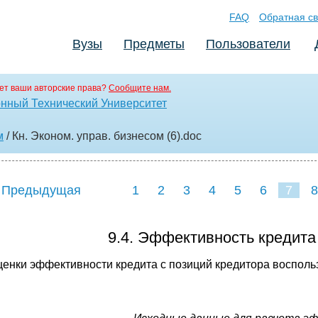
FAQ
Обратная св
Вузы
Предметы
Пользователи
ет ваши авторские права?
Сообщите нам.
нный Технический Университет
м
/ Кн. Эконом. управ. бизнесом (6)
.doc
 Предыдущая
1
2
3
4
5
6
7
8
9.4. Эффективность кредита
ценки эффективности кредита с позиций кредитора восполь