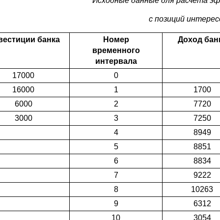
Исходные данные для расчета э
с позиций интерес
вестиции банка
Номер
Доход бан
временного
интервала
17000
0
16000
1
1700
6000
2
7720
3000
3
7250
4
8949
5
8851
6
8834
7
9222
8
10263
9
6312
10
3054