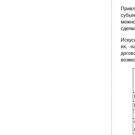
Привл
субъек
можно
сделки
Искус
их, н
догов
возмо