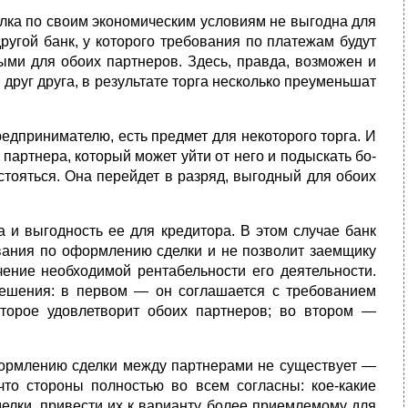
елка по своим экономическим условиям не выгодна для
другой банк, у которого требования по платежам будут
ыми для обоих партнеров. Здесь, правда, возможен и
 друг друга, в результате торга несколько преуменьшат
редпринимателю, есть предмет для некоторого торга. И
 партнера, который может уйти от него и подыскать бо­
остояться. Она перейдет в разряд, выгодный для обоих
а и выгодность ее для кредитора. В этом случае банк
ова­ния по оформлению сделки и не позволит заемщику
чение не­обходимой рентабельности его деятельности.
ешения: в первом — он соглашается с требованием
оторое удовлетворит обоих партне­ров; во втором —
формлению сделки между партнерами не существует —
 что стороны полностью во всем согласны: кое-какие
елки, при­вести их к варианту более приемлемому для