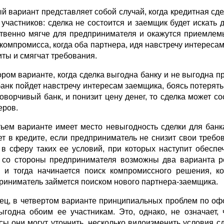
й вариант представляет собой случай, когда кредит­ная сд
 участников: сделка не состоится и заемщик будет искать 
т­венно мягче для предпринимателя и окажутся приемлем
 компромисса, когда оба партнера, идя навстречу интересам
иты и смягчат требования.
ором варианте, когда сделка выгодна банку и не выгодна п
банк пойдет навстречу интересам заемщика, боясь по­терять
говорчивый банк, и понизит цену денег, то сделка может с
еров.
тьем варианте имеет место невыгодность сделки для банк
жет в кредите, если предприниматель не снизит свои треб
 в сферу таких ее условий, при которых наступит обеспе
 со стороны предпринимателя возможны два варианта р
, и тогда начинается поиск компромиссного решения, к
риниматель займется поиском нового партнера-заемщика.
ец, в четвертом варианте принципиальных проблем по о
ыгодна обоим ее участникам. Это, однако, не означает,
сы они могут уточнить, несколько видоизменить условия сд