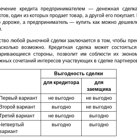
ечение кредита предпринимателем — денежная сделка
тов, один из которых продает товар, а другой его покупает
 дороже, а предприниматель — купить как можно дешевле
.
ство любой рыночной сделки заключается в том, что­бы пре
асколько возможно. Кредитная сделка может состоятьс
ариваю­щиеся стороны, позволит им соблюсти их эконо
жных сочетаний интересов участвующих в сделке партнеро
Выгодность сделки
для кредитора
для
заемщика
Первый вариант
не выгодно
не выгодно
Второй вариант
выгодно
не выгодно
Третий вариант
не выгодно
выгодно
Четвертый
выгодно
выгодно
вариант