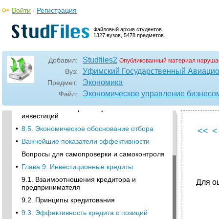
Войти
/
Регистрация
Файловый архив студентов.
1327 вузов, 5478 предметов.
Studfiles2
Добавил:
Опубликованный материал наруша
•
8.2. Показатель чистого приведенного
Уфимский Государственный Авиацио
Вуз:
дохода,
Экономика
Предмет:
•
8.3. Показатель рентабельности
Экономическое управление бизнесо
Файл:
инвестиций,
8.4. Показатели срока окупаемости
инвестиций
•
8.5. Экономическое обоснование отбора
<<
<
•
Важнейшие показатели эффективности
Вопросы для самопроверки и самоконтроля
•
Глава 9. Инвестиционные кредиты
9.1. Взаимоотношения кредитора и
Для о
предпринимателя
9.2. Принципы кредитования
•
9.3. Эффективность кредита с позиций