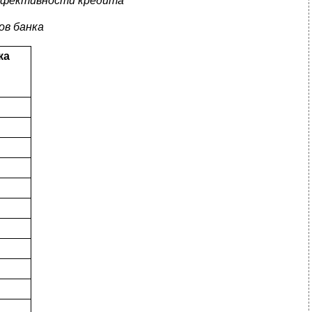
ффективности кредита
ов банка
ка