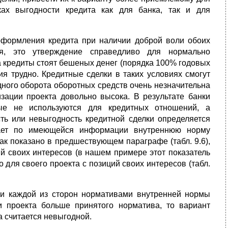
ах выгодности кредита как для банка, так и для
и оформления кредита при наличии доброй воли обоих
ся, это ут­верждение справедливо для нормально
а кредиты стоят бешеных денег (порядка 100% годовых
я трудно. Кредитные сделки в таких условиях смогут
дного оборота оборотных средств очень незначительна
зации проекта довольно высока. В результате банки
ые не используются для кредитных отношений, а
ть или невыгодность кредитной сделки определяется
ивает по имеющейся информации внутреннюю норму
как показано в предшествующем параграфе (табл. 9.6),
ий своих интересов (в нашем примере этот показатель
 для своего проекта с позиций своих интересов (табл.
ми каждой из сторон нормативами внутренней нормы
и проекта больше принятого норматива, то вариант
а считается невыгодной.