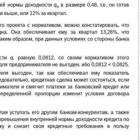
нней нормы доходности
q
в размере 0,48, т.е. он готов
н
 и выше, или 12% за квартал.
го проекта с нормативом, можно констатировать, что
дна. Она обеспечивает ему за квартал 13,26%, что
Таким образом, при данных условиях со стороны банка
ости
q
,
равную 0,0812, со своим нормативом этого
для предпринимателя не выгоден, ибо 0,0812 < 0,0825.
ля выго­ден, так как обеспечивал ему показатель
ледовательно, кре­дитная сделка может состояться, если
нимателя и смягчит платежи за банковский кредит или
пределенной пропорции изменит условия договора
лая уступать его другим банкам-конкурентам, а также
 пре­вышения внутренней нормы доходности кредита по
ку и снизит свои кредитные требования в пользу