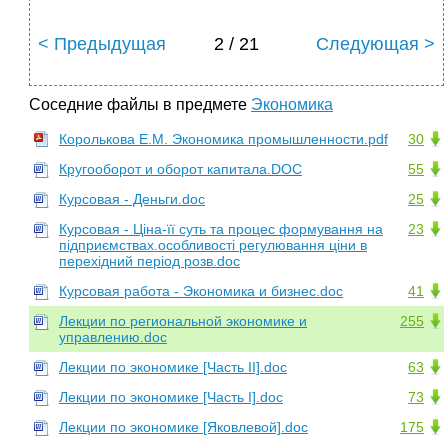
< Предыдущая
2 / 21
Следующая >
Соседние файлы в предмете
Экономика
Королькова Е.М. Экономика промышленности.pdf
30
Кругооборот и оборот капитала.DOC
55
Курсовая - Деньги.doc
25
Курсовая - Ціна-її суть та процес формування на
23
підприємствах.особливості регулювання ціни в
перехідний період розв.doc
Курсовая работа - Экономика и бизнес.doc
41
Лекции по региональной экономике и
255
управлению.doc
Лекции по экономике [Часть II].doc
63
Лекции по экономике [Часть I].doc
73
Лекции по экономике [Яковлевой].doc
175