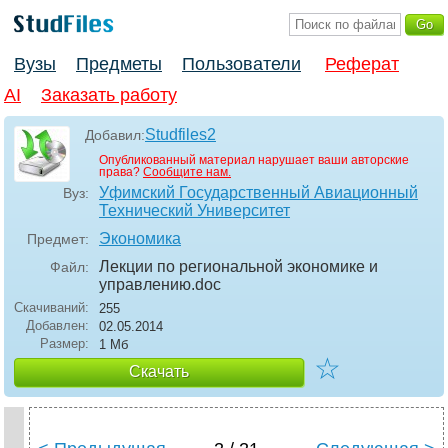
Вузы
Предметы
Пользователи
Реферат
AI
Заказать работу
Studfiles2
Добавил:
Опубликованный материал нарушает ваши авторские
права?
Сообщите нам.
Уфимский Государственный Авиационный
Вуз:
Технический Университет
Экономика
Предмет:
Лекции по региональной экономике и
Файл:
управлению
.doc
Скачиваний:
255
Добавлен:
02.05.2014
Размер:
1 Мб
☆
Скачать