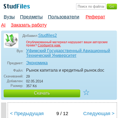
Вузы
Предметы
Пользователи
Реферат
AI
Заказать работу
Studfiles2
Добавил:
Опубликованный материал нарушает ваши авторские
права?
Сообщите нам.
Уфимский Государственный Авиационный
Вуз:
Технический Университет
Экономика
Предмет:
Рынок капитала и кредитный рынок
.doc
Файл:
Скачиваний:
29
Добавлен:
02.05.2014
Размер:
357 Кб
☆
Скачать
< Предыдущая
9 / 12
Следующая >