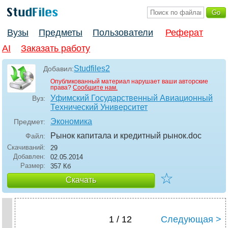
Вузы
Предметы
Пользователи
Реферат
AI
Заказать работу
Studfiles2
Добавил:
Опубликованный материал нарушает ваши авторские
права?
Сообщите нам.
Уфимский Государственный Авиационный
Вуз:
Технический Университет
Экономика
Предмет:
Рынок капитала и кредитный рынок
.doc
Файл:
Скачиваний:
29
Добавлен:
02.05.2014
Размер:
357 Кб
☆
Скачать
1 / 12
Следующая >