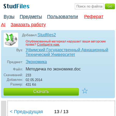
Вузы
Предметы
Пользователи
Реферат
AI
Заказать работу
Studfiles2
Добавил:
Опубликованный материал нарушает ваши авторские
права?
Сообщите нам.
Уфимский Государственный Авиационный
Вуз:
Технический Университет
Экономика
Предмет:
Методичка по экономике
.doc
Файл:
Скачиваний:
233
Добавлен:
02.05.2014
Размер:
431 Кб
☆
Скачать
< Предыдущая
13 / 13