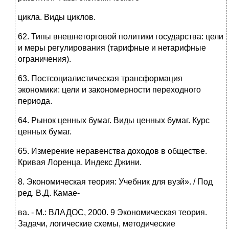
цикла. Виды циклов.
62. Типы внешнеторговой политики государства: цели
и меры регу­лирования (тарифные и нетарифные
ограничения).
63. Постсоциалистическая трансформация
экономики: цели и законо­мерности переходного
периода.
64. Рынок ценных бумаг. Виды ценных бумаг. Курс
ценных бумаг.
65. Измерение неравенства доходов в обществе.
Кривая Лоренца. Ин­декс Джини.
8. Экономическая теория: Учебник для вузй». / Под
ред. В.Д. Камае-
ва. - М.: ВЛАДОС, 2000. 9 Экономическая теория.
Задачи, логические схемы, методические