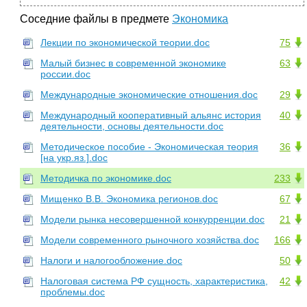
Соседние файлы в предмете
Экономика
Лекции по экономической теории.doc
75
Малый бизнес в современной экономике
63
россии.doc
Международные экономические отношения.doc
29
Международный кооперативный альянс история
40
деятельности, основы деятельности.doc
Методическое пособие - Экономическая теория
36
[на укр.яз.].doc
Методичка по экономике.doc
233
Мищенко В.В. Экономика регионов.doc
67
Модели рынка несовершенной конкурренции.doc
21
Модели современного рыночного хозяйства.doc
166
Налоги и налогообложение.doc
50
Налоговая система РФ сущность, характеристика,
42
проблемы.doc