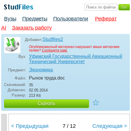
Вузы
Предметы
Пользователи
Реферат
AI
Заказать работу
Studfiles2
Добавил:
Опубликованный материал нарушает ваши авторские
права?
Сообщите нам.
Уфимский Государственный Авиационный
Вуз:
Технический Университет
Экономика
Предмет:
Рынок труда
.doc
Файл:
Скачиваний:
35
Добавлен:
02.05.2014
Размер:
213 Кб
☆
Скачать
< Предыдущая
7 / 12
Следующая >