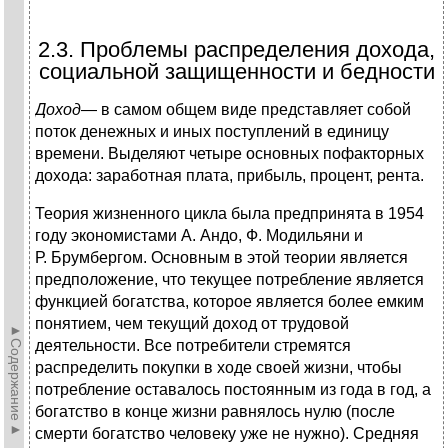
2.3. Проблемы распределения дохода,
социальной защищенности и бедности
Доход
— в самом общем виде представляет собой
поток денежных и иных поступлений в единицу
времени. Выделяют четыре основных пофакторных
дохода: заработная плата, прибыль, процент, рента.
Теория жизненного цикла была предпринята в 1954
году экономистами А. Андо, Ф. Модильяни и
Р. Брумбергом. Основным в этой теории является
предположение, что текущее потребление является
функцией богатства, которое является более емким
понятием, чем текущий доход от трудовой
►Содержание►
деятельности. Все потребители стремятся
распределить покупки в ходе своей жизни, чтобы
потребление оставалось постоянным из года в год, а
богатство в конце жизни равнялось нулю (после
смерти богатство человеку уже не нужно). Средняя