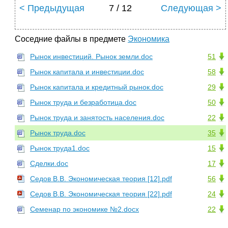
< Предыдущая
7 / 12
Следующая >
Соседние файлы в предмете
Экономика
Рынок инвестиций. Рынок земли.doc
51
Рынок капитала и инвестиции.doc
58
Рынок капитала и кредитный рынок.doc
29
Рынок труда и безработица.doc
50
Рынок труда и занятость населения.doc
22
Рынок труда.doc
35
Рынок труда1.doc
15
Сделки.doc
17
Седов В.В. Экономическая теория [12].pdf
56
Седов В.В. Экономическая теория [22].pdf
24
Семенар по экономике №2.docx
22