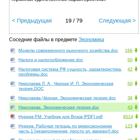
< Предыдущая
19 / 79
Следующая >
Соседние файлы в предмете
Экономика
Модели современного рыночного хозяйства.doc
166
Налоги и налогообложение.doc
50
Налоговая система РФ сущность, характеристика,
42
проблемы.doc
Николаева Л. А., Черная И. П. Экономическая
50
теория.DOC
Николаева-Чёрная. Экономическая теория.doc
38
Николаева. Экономическая теория.doc
43
Нуреев Р.М. Учебник для Вузов [PDF].pdf
8514
Нуреев. Рабочая тетрадь по микроэкономике
123
часть 1 [незаполненная, просто эл. вариант].doc