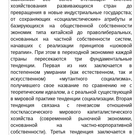
хозяйствования развивающихся стран до
превращения в новые индустриальные государства;
от сохраняющих «социалистические» атрибуты и
базирующихся на общественной собственности
экономик типа китайской до праволиберальных,
основанных на частной собственности систем,
начавших с реализации принципов «шоковой
терапии». При этом в переходной экономике каждой
страны пересекаются три фундаментальные
тенденции. Первая из них заключается в
постепенном умирании (как естественном, так и
искусственном) «мутантного социализма»,
получившего свое название по сравнению не с
теоретическим идеалом, а с реальной существующей
в мировой практике тенденции социализации. Вторая
тенденция связана с генезисом отношений
постклассического мирового капиталистического
хозяйства (современной рыночной экономики,
основанной на частно-корпоративной
собственности). Третья тенденция заключается в