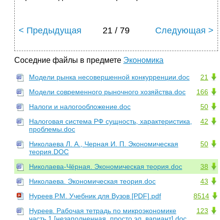
< Предыдущая
21 / 79
Следующая >
Соседние файлы в предмете
Экономика
Модели рынка несовершенной конкурренции.doc
21
Модели современного рыночного хозяйства.doc
166
Налоги и налогообложение.doc
50
Налоговая система РФ сущность, характеристика,
42
проблемы.doc
Николаева Л. А., Черная И. П. Экономическая
50
теория.DOC
Николаева-Чёрная. Экономическая теория.doc
38
Николаева. Экономическая теория.doc
43
Нуреев Р.М. Учебник для Вузов [PDF].pdf
8514
Нуреев. Рабочая тетрадь по микроэкономике
123
часть 1 [незаполненная, просто эл. вариант].doc