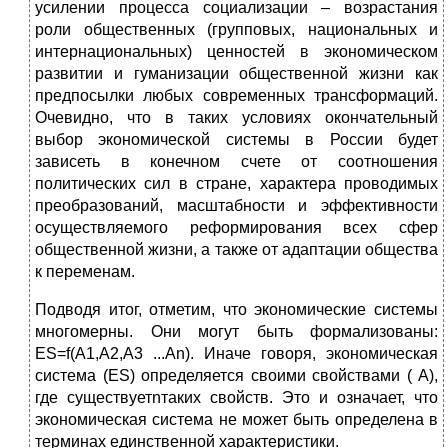
усилении процесса социализации – возрастания
роли общественных (групповых, национальных и
интернациональных) ценностей в экономическом
развитии и гуманизации общественной жизни как
предпосылки любых современных трансформаций.
Очевидно, что в таких условиях окончательный
выбор экономической системы в России будет
зависеть в конечном счете от соотношения
политических сил в стране, характера проводимых
преобразований, масштабности и эффективности
осуществляемого реформирования всех сфер
общественной жизни, а также от адаптации общества
к переменам.
Подводя итог, отметим, что экономические системы
многомерны. Они могут быть формализованы:
ES=f(A1,A2,A3 ...An). Иначе говоря, экономическая
система (ES) определяется своими свойствами ( А),
где существуетnтаких свойств. Это и означает, что
экономическая система не может быть определена в
терминах единственной характеристики.