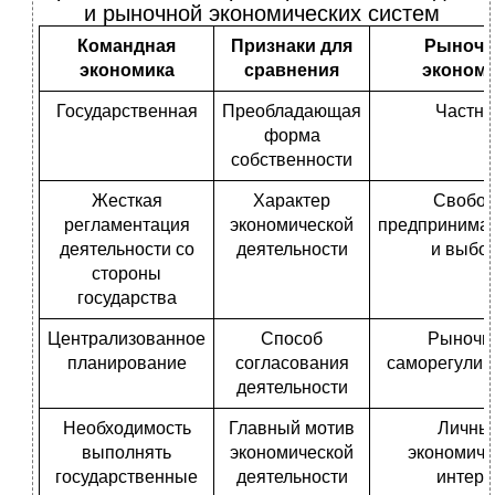
и рыночной экономических систем
Командная
Признаки для
Рыночн
экономика
сравнения
эконом
Государственная
Преобладающая
Частна
форма
собственности
Жесткая
Характер
Свобо
регламентация
экономической
предпринимат
деятельности со
деятельности
и выбо
стороны
государства
Централизованное
Способ
Рыночн
планирование
согласования
саморегулир
деятельности
Необходимость
Главный мотив
Личны
выполнять
экономической
экономиче
государственные
деятельности
интере