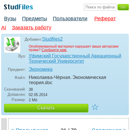
Вузы
Предметы
Пользователи
Реферат
AI
Заказать работу
Studfiles2
Добавил:
Опубликованный материал нарушает ваши авторские
права?
Сообщите нам.
Уфимский Государственный Авиационный
Вуз:
Технический Университет
Экономика
Предмет:
Николаева-Чёрная. Экономическая
Файл:
теория
.doc
Скачиваний:
38
Добавлен:
02.05.2014
Размер:
2 Мб
☆
Скачать