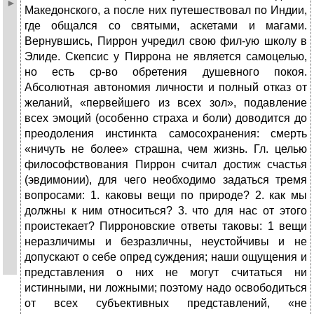
Македонского, а после них путешествовал по Индии,
где общался со святыми, аскетами и магами.
Вернувшись, Пиррон учредил свою фил-ую школу в
Элиде. Скепсис у Пиррона не является самоцелью,
но есть ср-во обретения душевного покоя.
Абсолютная автономия личности и полный отказ от
желаний, «первейшего из всех зол», подавление
всех эмоций (особенно страха и боли) доводится до
преодоления инстинкта самосохранения: смерть
«ничуть не более» страшна, чем жизнь. Гл. целью
философствования Пиррон считал достиж счастья
(эвдимонии), для чего необходимо задаться тремя
вопросами: 1. каковы вещи по природе? 2. как мы
должны к ним относиться? 3. что для нас от этого
проистекает? Пирроновские ответы таковы: 1 вещи
неразличимы и безразличны, неустойчивы и не
допускают о себе опред суждения; наши ощущения и
представления о них не могут считаться ни
истинными, ни ложными; поэтому надо освободиться
от всех субъективных представлений, «не