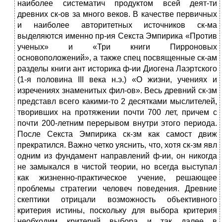
наиболее систематич продуктом всей деят-ти
древних ск-ов за много веков. В качестве первичных
и наиболее авторитетных источников ск-ма
выделяются именно пр-ия Секста Эмпирика «Против
ученых» и «Три книги Пирроновых
основоположений», а также спец посвященные ск-ам
разделы книги ант историка ф-ии Диогена Лаэртского
(1-я половина III века н.э.) «О жизни, учениях и
изречениях знаменитых фил-ов». Весь древний ск-зм
представл всего какими-то 2 десятками мыслителей,
творивших на протяжении почти 700 лет, причем с
почти 200-летним перерывом внутри этого периода.
После Секста Эмпирика ск-зм как самост движ
прекратился. Важно четко уяснить, что, хотя ск-зм явл
одним из фундамент направлений ф-ии, он никогда
не замыкался в чистой теории, но всегда выступал
как жизненно-практическое учение, решающее
проблемы стратегии человеч поведения. Древние
скептики отрицали возможность объективного
критерия истины, поскольку для выбора критерия
необходим критерий выбора и так далее в