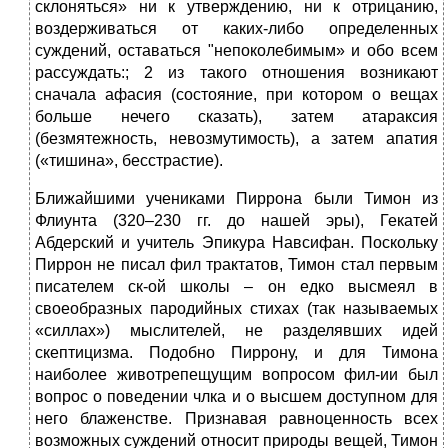
склоняться» ни к утверждению, ни к отрицанию,
воздерживаться от каких-либо определенных
суждений, оставаться "непоколебимым» и обо всем
рассуждать:; 2 из такого отношения возникают
сначала афасия (состояние, при котором о вещах
больше нечего сказать), затем атараксия
(безмятежность, невозмутимость), а затем апатия
(«тишина», бесстрастие).
Ближайшими учениками Пиррона были Тимон из
Флиунта (320–230 гг. до нашей эры), Гекатей
Абдерский и учитель Эпикура Навсифан. Поскольку
Пиррон не писал фил трактатов, Тимон стал первым
писателем ск-ой школы – он едко высмеял в
своеобразных пародийных стихах (так называемых
«силлах») мыслителей, не разделявших идей
скептицизма. Подобно Пиррону, и для Тимона
наиболее животрепещущим вопросом фил-ии был
вопрос о поведении члка и о высшем доступном для
него блаженстве. Признавая равноценность всех
возможных суждений относит природы вещей, Тимон