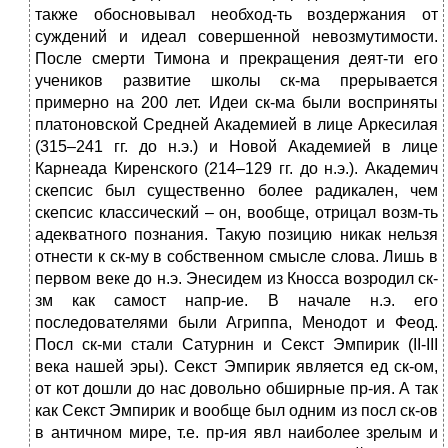
также обосновывал необход-ть воздержания от
суждений и идеал совершенной невозмутимости.
После смерти Тимона и прекращения деят-ти его
учеников развитие школы ск-ма прерывается
примерно на 200 лет. Идеи ск-ма были восприняты
платоновской Средней Академией в лице Аркесилая
(315–241 гг. до н.э.) и Новой Академией в лице
Карнеада Киренского (214–129 гг. до н.э.). Академич
скепсис был существенно более радикален, чем
скепсис классический – он, вообще, отрицал возм-ть
адекватного познания. Такую позицию никак нельзя
отнести к ск-му в собственном смысле слова. Лишь в
первом веке до н.э. Энесидем из Кносса возродил ск-
зм как самост напр-ие. В начале н.э. его
последователями были Агриппа, Менодот и Феод.
Посл ск-ми стали Сатурнин и Секст Эмпирик (II-III
века нашей эры). Секст Эмпирик является ед ск-ом,
от кот дошли до нас довольно обширные пр-ия. А так
как Секст Эмпирик и вообще был одним из посл ск-ов
в античном мире, т.е. пр-ия явл наиболее зрелым и