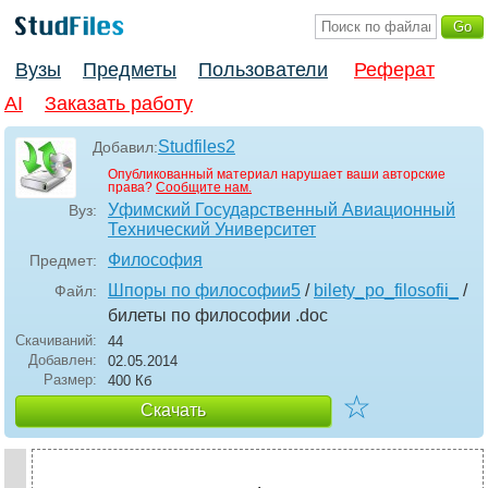
Вузы
Предметы
Пользователи
Реферат
AI
Заказать работу
Studfiles2
Добавил:
Опубликованный материал нарушает ваши авторские
права?
Сообщите нам.
Уфимский Государственный Авиационный
Вуз:
Технический Университет
Философия
Предмет:
Шпоры по философии5
/
bilety_po_filosofii_
/
Файл:
билеты по философии
.doc
Скачиваний:
44
Добавлен:
02.05.2014
Размер:
400 Кб
☆
Скачать