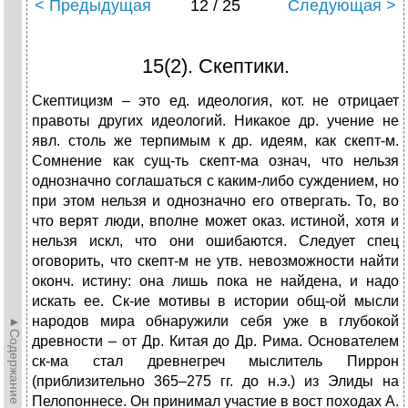
< Предыдущая
12 / 25
Следующая >
15(2). Скептики.
Скептицизм – это ед. идеология, кот. не отрицает
правоты других идеологий. Никакое др. учение не
явл. столь же терпимым к др. идеям, как скепт-м.
Сомнение как сущ-ть скепт-ма означ, что нельзя
однозначно соглашаться с каким-либо суждением, но
при этом нельзя и однозначно его отвергать. То, во
что верят люди, вполне может оказ. истиной, хотя и
нельзя искл, что они ошибаются. Следует спец
оговорить, что скепт-м не утв. невозможности найти
оконч. истину: она лишь пока не найдена, и надо
искать ее. Ск-ие мотивы в истории общ-ой мысли
народов мира обнаружили себя уже в глубокой
►Содержание►
древности – от Др. Китая до Др. Рима. Основателем
ск-ма стал древнегреч мыслитель Пиррон
(приблизительно 365–275 гг. до н.э.) из Элиды на
Пелопоннесе. Он принимал участие в вост походах А.