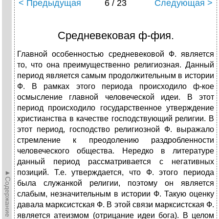
< Предыдущая
6 / 23
Следующая >
Средневековая ф-фия.
Главной особенностью средневековой Ф. является
то, что она преимущественно религиозная. Данный
период является самым продолжительным в истории
Ф. В рамках этого периода происходило ф-кое
осмысление главной человеческой идеи. В этот
период происходило государственное утверждение
христианства в качестве господствующий религии. В
этот период, господство религиозной Ф. выражало
стремление к преодолению раздробленности
человеческого общества. Нередко в литературе
данный период рассматривается с негативных
позиций. Т.е. утверждается, что Ф. этого периода
►Содержание►
была служанкой религии, поэтому он является
слабым, незначительным в истории Ф. Такую оценку
давала марксистская Ф. В этой связи марксистская Ф.
является атеизмом (отрицание идеи бога). В целом