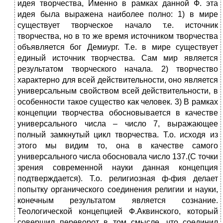
идея творчества, Именно в рамках данной Ф. эта
идея была выражена наиболее полно: 1) в мире
существует творческое начало т.е. источник
творчества, но в то же время источником творчества
объявляется бог Демиург. Т.е. в мире существует
единый источник творчества. Сам мир является
результатом творческого начала. 2) творчество
характерно для всей действительности, оно является
универсальным свойством всей действительности, в
особенности такое существо как человек. 3) В рамках
концепции творчества обосновывается в качестве
универсального числа – число 7, выражающее
полный замкнутый цикл творчества. Т.о. исходя из
этого мы видим то, она в качестве самого
универсального числа обосновала число 137.(С точки
зрения современной науки данная концепция
подтверждается). Т.о. религиозная ф-фия делает
попытку органического соединения религии и науки,
конечным результатом является сознание.
Теологической концепцией Ф.Аквинского, который
совершил переворот в том смысле, что соединил