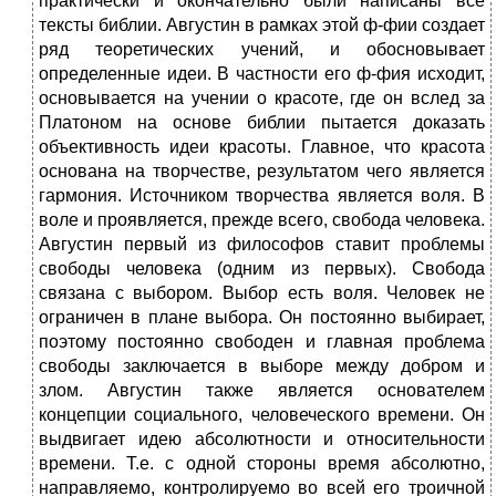
практически и окончательно были написаны все
тексты библии. Августин в рамках этой ф-фии создает
ряд теоретических учений, и обосновывает
определенные идеи. В частности его ф-фия исходит,
основывается на учении о красоте, где он вслед за
Платоном на основе библии пытается доказать
объективность идеи красоты. Главное, что красота
основана на творчестве, результатом чего является
гармония. Источником творчества является воля. В
воле и проявляется, прежде всего, свобода человека.
Августин первый из философов ставит проблемы
свободы человека (одним из первых). Свобода
связана с выбором. Выбор есть воля. Человек не
ограничен в плане выбора. Он постоянно выбирает,
поэтому постоянно свободен и главная проблема
свободы заключается в выборе между добром и
злом. Августин также является основателем
концепции социального, человеческого времени. Он
выдвигает идею абсолютности и относительности
времени. Т.е. с одной стороны время абсолютно,
направляемо, контролируемо во всей его троичной