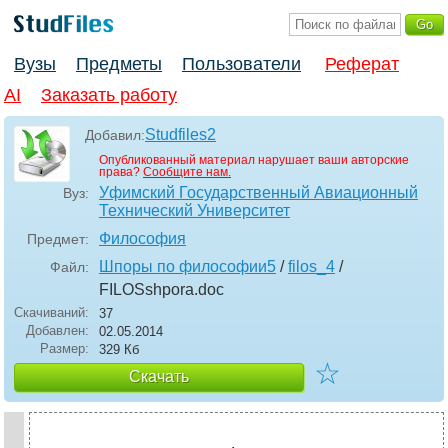
Вузы
Предметы
Пользователи
Реферат
AI
Заказать работу
Studfiles2
Добавил:
Опубликованный материал нарушает ваши авторские
права?
Сообщите нам.
Уфимский Государственный Авиационный
Вуз:
Технический Университет
Философия
Предмет:
Шпоры по философии5
/
filos_4
/
Файл:
FILOSshpora
.doc
Скачиваний:
37
Добавлен:
02.05.2014
Размер:
329 Кб
☆
Скачать