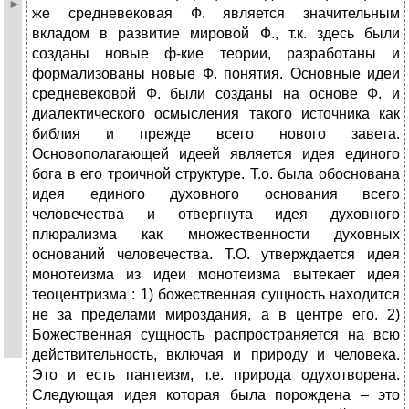
же средневековая Ф. является значительным
вкладом в развитие мировой Ф., т.к. здесь были
созданы новые ф-кие теории, разработаны и
формализованы новые Ф. понятия. Основные идеи
средневековой Ф. были созданы на основе Ф. и
диалектического осмысления такого источника как
библия и прежде всего нового завета.
Основополагающей идеей является идея единого
бога в его троичной структуре. Т.о. была обоснована
идея единого духовного основания всего
человечества и отвергнута идея духовного
плюрализма как множественности духовных
оснований человечества. Т.О. утверждается идея
монотеизма из идеи монотеизма вытекает идея
теоцентризма : 1) божественная сущность находится
не за пределами мироздания, а в центре его. 2)
Божественная сущность распространяется на всю
действительность, включая и природу и человека.
Это и есть пантеизм, т.е. природа одухотворена.
Следующая идея которая была порождена – это