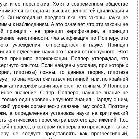
уки и ее перспектив. Хотя в современном обществе
инимается как одна из высших ценностей цвилизации и
). Он исходил из предпосылки, что законы науки не
мы к наблюдениям. А это означает, что эти законы не
ой принцип - не принцип верификации, а принцип
ржение неистинности. Фальсификация по Попперу, это
бого учреждения, относящегося к науке. Принцип
ния в отделении научного знания от ненаучного. Этот
тив принципа верификации. Поппер утверждал, что
вергнуто опытом. Если найдены условия, при которых
рии, гипотезы) ложны, то данная теория, гипотеза
ет, то она может считаться истинной, или, по крайней
как антиверификации является не точным. У Поппера
иное значение. С т.зр. Поппера, научное знание не
 только один уровень научного знания. Наряду с ним,
еский уровни органически связаны м/у собой. Поэтому
ки, а определенная установка науки на критический
ь критического пересмотра всех его достижений. Т.о.,
ский процесс, в котором непрерывно происходят какие
еру не следует представлять как прогрессивный,