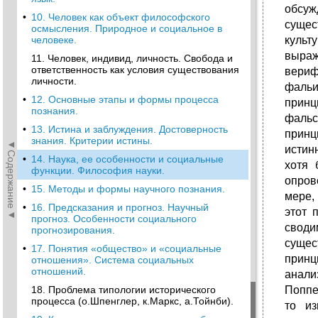
обсуж
•
10. Человек как объект философского
сущес
осмысления. Природное и социальное в
культ
человеке.
выраж
11. Человек, индивид, личность. Свобода и
ответственность как условия существования
вериф
личности.
фальи
•
12. Основные этапы и формы процесса
принц
познания.
фальс
•
13. Истина и заблуждения. Достоверность
принц
знания. Критерии истины.
◄Содержание◄
истин
•
14. Наука, ее особенности и социальные
хотя 
функции. Философия науки.
опров
•
15. Методы и формы научного познания.
мере,
•
16. Предсказания и прогноз. Научный
этот 
прогноз. Особенности социального
своди
прогнозирования.
сущес
•
17. Понятия «общество» и «социальные
принц
отношения». Система социальных
отношений.
анали
Поппе
18. Проблема типологии исторического
процесса (о.Шпенглер, к.Маркс, а.Тойнби).
то из