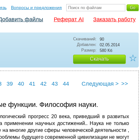
язь
Вопросы и предложения
Добавить файлы
Реферат AI
Заказать работу
Скачиваний:
90
Добавлен:
02.05.2014
Размер:
580 Кб
☆
Скачать
8
39
40
41
42
43
44
Следующая >
>>
ные функции. Философия науки.
логический прогресс 20 века, приведший в развитых
на применении научных достижений.. Наука не только
 на многие другие сферы человеческой деятельности ,
 Проблемы будущего современной цивилизации не могут