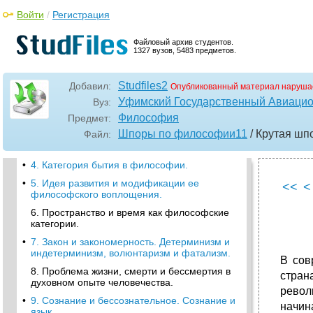
•
41. «Русский космизм» как философское
Войти
/
Регистрация
направление.
•
42. Проблема «Запад-Россия-Восток», ее
Файловый архив студентов.
философские аспекты.
1327 вузов, 5483 предметов.
•
1. Мифология, религия, философия о
происхождении и сущности мира.
Studfiles2
Добавил:
Опубликованный материал наруша
•
2. Понятие «мир», «реальность» и «картина
Уфимский Государственный Авиацио
Вуз:
мира». Условие формирования картины
мира и ее изменения.
Философия
Предмет:
Шпоры по философии11
/ Крутая шп
Файл:
3. Понятие идеального. Идеальное и
реальное, идеальное и идеал.
•
4. Категория бытия в философии.
•
5. Идея развития и модификации ее
<<
<
философского воплощения.
6. Пространство и время как философские
категории.
•
7. Закон и закономерность. Детерминизм и
индетерминизм, волюнтаризм и фатализм.
В сов
8. Проблема жизни, смерти и бессмертия в
стран
духовном опыте человечества.
револ
•
9. Сознание и бессознательное. Сознание и
начин
язык.