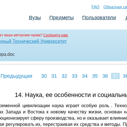
FAQ
Обратная св
Вузы
Предметы
Пользователи
ет ваши авторские права?
Сообщите нам.
нный Технический Университет
ора
.doc
 Предыдущая
30
31
32
33
34
35
36
37
3
45
14. Наука, ее особенности и социаль
ременной цивилизации наука играет особую роль . Техно
ах Запада и Востока к новому качеству жизни, основан 
юционизирует сферу производства, но и оказывает влияние
ая регулировать их, перестраивая их средства и методы.