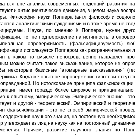
даться вне анализа современных тенденций развития на
твуют и антисциентические движения, в целом наука воспр
уры. Философия науки Поппера (англ философ и социолог
аются аналитическими суждениями и в тоже время не своди
ицируемы. Науке, по мнению К Поппера, нужен друг
фикации, т.е. не подтверждение на истинность, а опрове
ипиальная опровержимость (фальсифицируемость) лю
ификации используется Поппером как разграничительная ли
ип в каком то смысле непосредственно направлен про
ным можно считать такое высказывание, которое не опро
бы некоторые базисные “атомарные высказывания” (тео
ержима. Когда же опытное опровержение гипотезы отсутству
 оправданной. Но истолкование принципа фальсификации 
принцип имеет гораздо более широкое и принципиально 
мо к опытному, эмпирическому. Эмпирическое знание - это
твует и другой - теоретический. Эмпирический и теоретич
ип фальсификации - это не способ эмпирической провер
з содержания научного знания, на постоянную необходимост
р утверждает взгляд на науку как на постоянный динамиче
менения. Причем, развитие научного знания по Попп