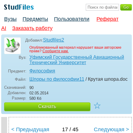
Вузы
Предметы
Пользователи
Реферат
AI
Заказать работу
Studfiles2
Добавил:
Опубликованный материал нарушает ваши авторские
права?
Сообщите нам.
Уфимский Государственный Авиационный
Вуз:
Технический Университет
Философия
Предмет:
Шпоры по философии11
/ Крутая шпора
.doc
Файл:
Скачиваний:
90
Добавлен:
02.05.2014
Размер:
580 Кб
☆
Скачать
< Предыдущая
17 / 45
Следующая >