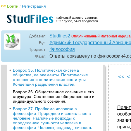
Вопрос 32. Объективные и субъективные
факторы в историческом процессе и их
Войти
/
Регистрация
взаимосвязь. Роль народных масс и
личности в истории.
Файловый архив студентов.
1327 вузов, 5479 предметов.
•
Вопрос 33.Государство, его сущность,
происхождение, основные признаки,
функции. Формы государственного
Studfiles2
Добавил:
устройства. Тоталитарное и
Опубликованный материал наруша
демократическое государство.
Уфимский Государственный Авиацио
Вуз:
Вопрос 34. Исторические формы общности
Философия
Предмет:
людей: семья, род, племя, народность,
Ответы к экзамену по философии4
.d
Файл:
нация. Национальные отношения в
современном мире.
•
Вопрос 35. Политическая система
общества, ее элементы. Политические
<<
<
отношения и политические институты.
Концепция разделения властей.
Вопрос 36. Общественное сознание и его
структура. Соотношение общественного и
индивидуального сознания.
Полит
•
Вопрос 37. Проблема человека в
философии. Природное и социальное в
особо
человеке. Различные подходы к
значи
определению сущности человека в
прина
философии. Человек, индивид, личность.