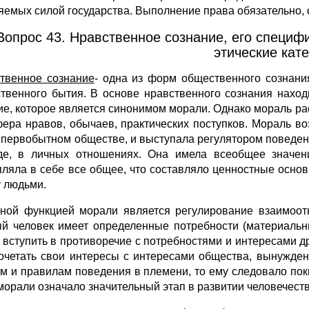
яемых силой государства. Выполнение права обязательно, 
Вопрос 43. Нравственное сознание, его специф
этические кате
твенное сознание
- одна из форм общественного сознани
твенного бытия. В основе нравственного сознания находи
ие, которое является синонимом морали. Однако мораль рас
фера нравов, обычаев, практических поступков. Мораль в
 первобытном обществе, и выступала регулятором поведен
де, в личных отношениях. Она имела всеобщее значени
пляла в себе все общее, что составляло ценностные осн
 людьми.
ной функцией морали является регулирование взаимоот
й человек имеет определенные потребности (материальн
 вступить в противоречие с потребностями и интересами 
очетать свои интересы с интересами общества, вынужден
м и правилам поведения в племени, то ему следовало поки
морали означало значительный этап в развитии человечеств