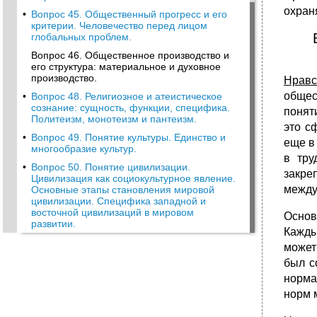
охран
•
Вопрос 45. Общественный прогресс и его
критерии. Человечество перед лицом
глобальных проблем.
Вопрос 46. Общественное производство и
его структура: материальное и духовное
производство.
Нравс
общес
•
Вопрос 48. Религиозное и атеистическое
сознание: сущность, функции, специфика.
понят
Политеизм, монотеизм и пантеизм.
это с
•
Вопрос 49. Понятие культуры. Единство и
еще в
многообразие культур.
в тру
•
Вопрос 50. Понятие цивилизации.
закре
Цивилизация как социокультурное явление.
между
Основные этапы становления мировой
цивилизации. Специфика западной и
восточной цивилизаций в мировом
Основ
развитии.
Кажды
может
был с
норма
норм 