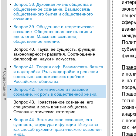
интер
•
Вопрос 38. Духовная жизнь общества и
эконо
общественное сознание. Взаимосвязь
общественного бытия и общественного
общес
сознания.
сфер
•
Вопрос 39. Обыденное и теоретическое
взаим
сознание. Общественная психология и
между
идеология. Массовое сознание,
общественное мнение.
Полит
субъе
Вопрос 40. Наука, ее сущность, функции,
закономерности развития. Соотношение
функц
философии, науки и искусства.
•
Вопрос 41. Теория оэф. Взаимосвязь базиса
Право
◄Содержание◄
и надстройки. Роль надстройки в решении
и пол
социально-экономических проблем
и на 
Российского общества.
посре
•
Вопрос 42. Политическое и правовое
Право
сознание, их роль в общественной жизни.
тесно
Вопрос 43. Нравственное сознание, его
специфика и роль в жизни общества.
созна
Основные этические категории.
анарх
•
Вопрос 44. Эстетическое сознание, его
с поя
сущность, структура и функции. Искусство
как н
как способ духовно-практического освоения
Право
мира.