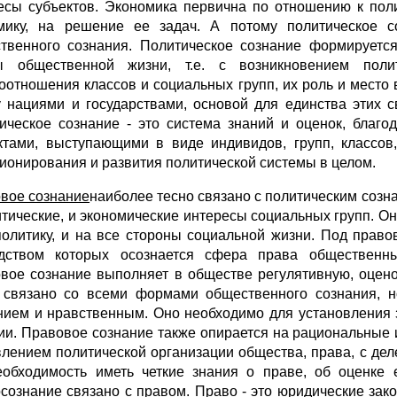
есы субъектов. Экономика первична по отношению к поли
мику, на решение ее задач. А потому политическое 
твенного сознания. Политическое сознание формируется
ы общественной жизни, т.е. с возникновением пол
оотношения классов и социальных групп, их роль и место 
 нациями и государствами, основой для единства этих 
ическое сознание - это система знаний и оценок, благо
ктами, выступающими в виде индивидов, групп, классо
ионирования и развития политической системы в целом.
вое сознание
наиболее тесно связано с политическим созн
итические, и экономические интересы социальных групп. Он
политику, и на все стороны социальной жизни. Под прав
дством которых осознается сфера права общественным
вое сознание выполняет в обществе регулятивную, оцен
 связано со всеми формами общественного сознания, н
нием и нравственным. Оно необходимо для установления 
ии. Правовое сознание также опирается на рациональные 
влением политической организации общества, права, с де
еобходимость иметь четкие знания о праве, об оценке
сознание связано с правом. Право - это юридические зак