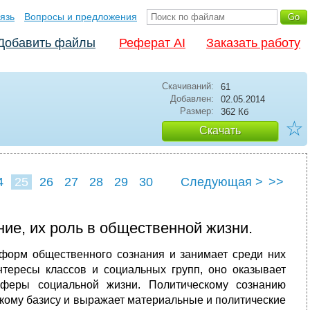
язь
Вопросы и предложения
Добавить файлы
Реферат AI
Заказать работу
Скачиваний:
61
Добавлен:
02.05.2014
Размер:
362 Кб
☆
Скачать
4
25
26
27
28
29
30
Следующая >
>>
ние, их роль в общественной жизни.
форм общественного сознания и занимает среди них
нтересы классов и социальных групп, оно оказывает
сферы социальной жизни. Политическому сознанию
скому базису и выражает материальные и политические