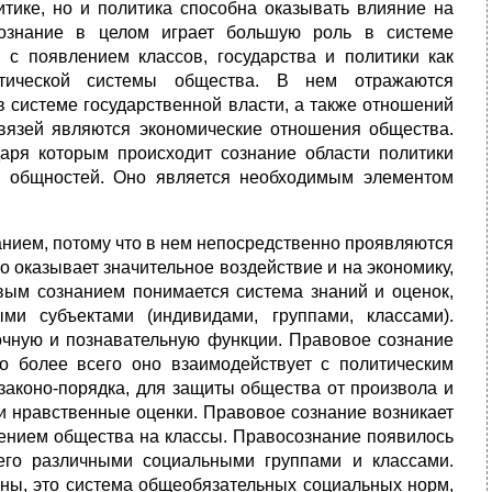
тике, но и политика способна оказывать влияние на
сознание в целом играет большую роль в системе
 с появлением классов, государства и политики как
итической системы общества. В нем отражаются
в системе государственной власти, а также отношений
связей являются экономические отношения общества.
даря которым происходит сознание области политики
в, общностей. Оно является необходимым элементом
анием, потому что в нем непосредственно проявляются
о оказывает значительное воздействие и на экономику,
овым сознанием понимается система знаний и оценок,
и субъектами (индивидами, группами, классами).
очную и познавательную функции. Правовое сознание
о более всего оно взаимодействует с политическим
законо-порядка, для защиты общества от произвола и
и нравственные оценки. Правовое сознание возникает
лением общества на классы. Правосознание появилось
 его различными социальными группами и классами.
оны, это система общеобязательных социальных норм,