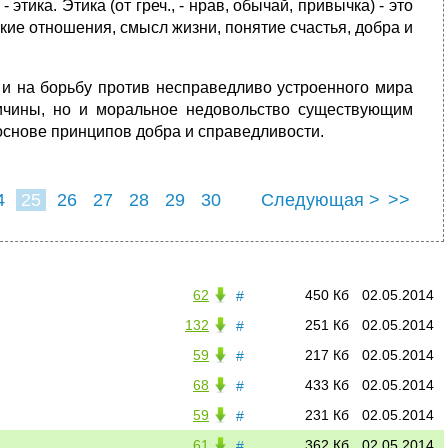
тика. Этика (от греч., - нрав, обычай, привычка) - это
кие отношения, смысл жизни, понятие счастья, добра и
 и на борьбу против несправедливо устроенного мира
ричины, но и моральное недовольство существующим
основе принципов добра и справедливости.
4
25
26
27
28
29
30
Следующая >
>>
62
450 Кб
02.05.2014
#
132
251 Кб
02.05.2014
#
59
217 Кб
02.05.2014
#
68
433 Кб
02.05.2014
#
59
231 Кб
02.05.2014
#
61
362 Кб
02.05.2014
#