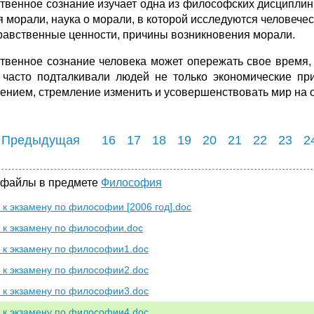
венное сознание изучает одна из философских дисциплин - э
я морали, наука о морали, в которой исследуются человечес
нравственные ценности, причины возникновения морали.
твенное сознание человека может опережать свое время,
 часто подталкивали людей не только экономические п
ением, стремление изменить и усовершенствовать мир на 
 Предыдущая
16
17
18
19
20
21
22
23
2
 файлы в предмете
Философия
 к экзамену по философии [2006 год].doc
 к экзамену по философии.doc
 к экзамену по философии1.doc
 к экзамену по философии2.doc
 к экзамену по философии3.doc
 к экзамену по философии4.doc