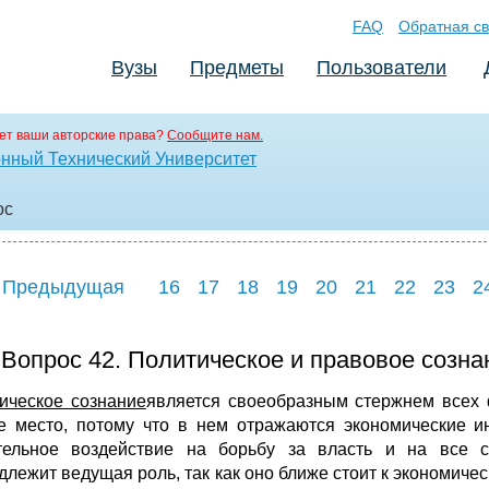
FAQ
Обратная св
Вузы
Предметы
Пользователи
ет ваши авторские права?
Сообщите нам.
нный Технический Университет
oc
 Предыдущая
16
17
18
19
20
21
22
23
2
Вопрос 42. Политическое и правовое созна
ическое сознание
является своеобразным стержнем всех 
е место, потому что в нем отражаются экономические и
тельное воздействие на борьбу за власть и на все 
длежит ведущая роль, так как оно ближе стоит к экономиче