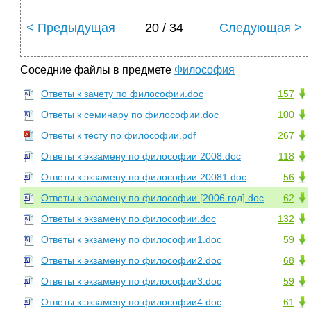
< Предыдущая
20 / 34
Следующая >
Соседние файлы в предмете
Философия
Ответы к зачету по философии.doc
157
Ответы к семинару по философии.doc
100
Ответы к тесту по философии.pdf
267
Ответы к экзамену по философии 2008.doc
118
Ответы к экзамену по философии 20081.doc
56
Ответы к экзамену по философии [2006 год].doc
62
Ответы к экзамену по философии.doc
132
Ответы к экзамену по философии1.doc
59
Ответы к экзамену по философии2.doc
68
Ответы к экзамену по философии3.doc
59
Ответы к экзамену по философии4.doc
61