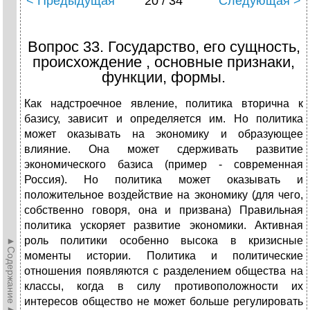
< Предыдущая
20 / 34
Следующая >
Вопрос 33. Государство, его сущность,
происхождение , основные признаки,
функции, формы.
Как надстроечное явление, политика вторична к
базису, зависит и определяется им. Но политика
может оказывать на экономику и образующее
влияние. Она может сдерживать развитие
экономического базиса (пример - современная
Россия). Но политика может оказывать и
положительное воздействие на экономику (для чего,
собственно говоря, она и призвана) Правильная
политика ускоряет развитие экономики. Активная
роль политики особенно высока в кризисные
►Содержание►
моменты истории. Политика и политические
отношения появляются с разделением общества на
классы, когда в силу противоположности их
интересов общество не может больше регулировать