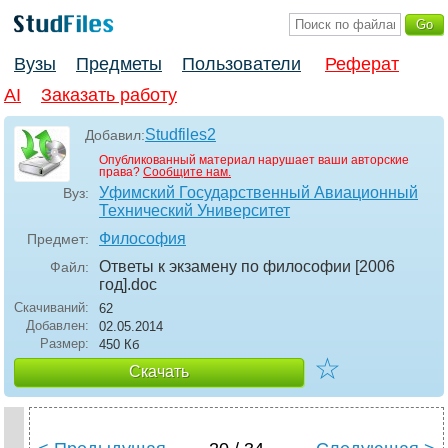
Вузы
Предметы
Пользователи
Реферат
AI
Заказать работу
Studfiles2
Добавил:
Опубликованный материал нарушает ваши авторские
права?
Сообщите нам.
Уфимский Государственный Авиационный
Вуз:
Технический Университет
Философия
Предмет:
Ответы к экзамену по философии [2006
Файл:
год]
.doc
Скачиваний:
62
Добавлен:
02.05.2014
Размер:
450 Кб
☆
Скачать