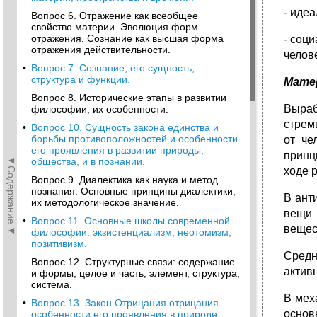
- иде
Вопрос 6. Отражение как всеобщее
свойство материи. Эволюция форм
отражения. Сознание как высшая форма
- соц
отражения действительности.
челов
•
Вопрос 7. Сознание, его сущность,
структура и функции.
Мате
Вопрос 8. Исторические этапы в развитии
Выраб
философии, их особенности.
стрем
•
Вопрос 10. Сущность закона единства и
борьбы противоположностей и особенности
от че
его проявления в развитии природы,
принц
◄Содержание◄
общества, и в познании.
ходе 
Вопрос 9. Диалектика как наука и метод
познания. Основные принципы диалектики,
В ант
их методологическое значение.
вещи 
•
Вопрос 11. Основные школы современной
вещес
философии: экзистенциализм, неотомизм,
позитивизм.
Средн
Вопрос 12. Структурные связи: содержание
актив
и формы, целое и часть, элемент, структура,
система.
В мех
•
Вопрос 13. Закон Отрицания отрицания…
основ
особенности его проявления в природе,