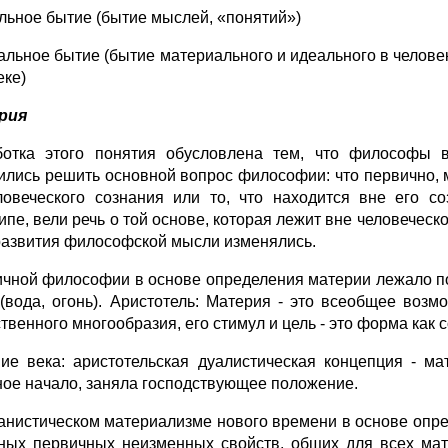
альное бытие (бытие мыслей, «понятий»)
иальное бытие (бытие материального и идеального в челове
еке)
рия
отка этого понятия обусловлена тем, что философы в
ились решить основной вопрос философии: что первично, ма
ловеческого сознания или то, что находится вне его с
ипе, вели речь о той основе, которая лежит вне человеческ
развития философской мысли изменялись.
ичной философии в основе определения материи лежало по
(вода, огонь). Аристотель: Материя - это всеобщее возм
твенного многообразия, его стимул и цель - это форма как
ие века: аристотельская дуалистическая концепция - мат
ное начало, заняла господствующее положение.
анистическом материализме нового времени в основе опре
ных первичных неизменных свойств, общих для всех мат