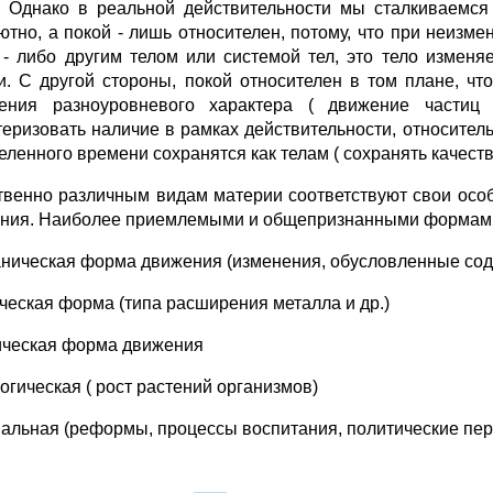
. Однако в реальной действительности мы сталкиваемся
ютно, а покой - лишь относителен, потому, что при неизме
 - либо другим телом или системой тел, это тело изменя
и. С другой стороны, покой относителен в том плане, чт
ения разноуровневого характера ( движение частиц
теризовать наличие в рамках действительности, относите
еленного времени сохранятся как телам ( сохранять качест
твенно различным видам материи соответствуют свои ос
ния. Наиболее приемлемыми и общепризнанными формами
аническая форма движения (изменения, обусловленные со
ическая форма (типа расширения металла и др.)
ическая форма движения
огическая ( рост растений организмов)
иальная (реформы, процессы воспитания, политические пер