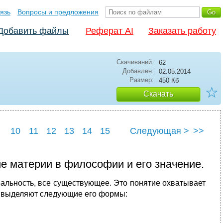
язь
Вопросы и предложения
Добавить файлы
Реферат AI
Заказать работу
Скачиваний:
62
Добавлен:
02.05.2014
Размер:
450 Кб
☆
Скачать
10
11
12
13
14
15
Следующая >
>>
22
23
24
25
е материи в философии и его значение.
еальность, все существующее. Это понятие охватывает
ия выделяют следующие его формы: