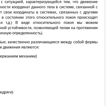
 с ситуацией, характеризующейся тем, что движение
нности координат данного тела в системе, связанной с
ет свои координаты в системах, связанных с другими
о в состоянии этого относительного покоя происходят
 и т.д.) В виде относительного покоя мы можем
льной устойчивости, позволяющей телам на протяжении
венную определенность).
обые, качественно различающиеся между собой формы
 движения являются:
держанием механики)
едряги)