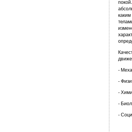
истины. Диалектика абсолютной и
покой
относительной истины и ее конкретность.
абсол
•
Вопрос 21. Основные методы
каким
эмпирического уровня научного познания.
телам
Вопрос 22. Закон взаимного перехода
измен
количественных и качественных изменений.
Особенности его проявления в природе,
харак
обществе и познании.
опред
•
Вопрос 23. Формы теоретического уровня
научного познания: Проблема, гипотеза,
Качес
теория, концепция.
движе
Вопрос 24. Проблема метода философии.
Диалектика и Метафизика.
- Мех
•
Вопрос 25. Особенности Античной
философии.
- Физ
•
Вопрос 26. Немецкая классическая
- Хим
Философия.
•
Вопрос 27. Общество как целостная,
- Биол
саморазвивающаяся система. Основные
сферы общественной жизни и их
- Соц
взаимосвязь.
Вопрос 28. Личность, ее формирование и
развитие. Проблема свободы и