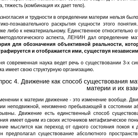
, тяжесть (комбинация их дает тело).
азногласия и трудности в определении материи нельзя было
тико-познавательного раскрытия сущности этого понят
ике либо к нематериальному. Единственное относительно от
 методологического аспекта, ЛЕНИН дал определение ма
ория для обозначения объективной реальности, кото
рафируется и отображается ими, существуя независим
ня современная наука ведет речь о существовании 3-х си
ма имеет свою структурную организацию.
прос 4. Движение как способ существования м
материи и их вза
менении к материи движение - это изменение вообще. Дви
ии неподвижной, неизменно пребывающей в состоянии аб
рывны. Движение есть единственный способ существов
ния имеет одним из своих источников метафизическое пон
ние мыслится как переход от одного состояния покоя к 
н предполагал существование абсолютного пространст