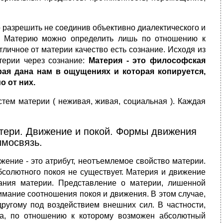
 разрешить не соединив объективно диалектического и
ия. Материю можно определить лишь по отношению к
личное от материи качество есть сознание. Исходя из
терии через сознание:
Материя - это философская
рая дана нам в ощущениях и которая копируется,
о от них.
стем материи ( неживая, живая, социальная ). Каждая
атери. Движение и покой. Формы движения
имосвязь.
жение - это атрибут, неотъемлемое свойство материи.
солютного покоя не существует. Материя и движение
ания материи. Представление о материи, лишенной
имание соотношения покоя и движения. В этом случае,
другому под воздействием внешних сил. В частности,
ва, по отношению к которому возможен абсолютный