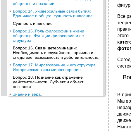
обществе и познании.
фигура
•
Вопрос 14. Универсальные связи бытия:
Единичное и общее, сущность и явление.
Все р
теоре
Сущность и явление
практ
•
Вопрос 15. Роль философии в жизни
этого
общества. Функции философии и ее
структура.
катег
Вопрос 16. Связи детерминации:
фотог
Необходимость и случайность, причина и
следствие, возможность и действительность.
Сегод
•
Вопрос 17. Мировоззрение и его структура.
систе
Исторические типы мировоззрения.
Во
Вопрос 18. Познание как отражение
действительности. Субъект и объект
познания.
•
Знание и вера.
В при
Матер
Вопрос 19. Диалектический характер
процесса познания. Чувственное и
нераз
рациональное познание, их формы.
движе
2) Формы логического познания:
движе
Вопрос 20. Понятие истины. Объективность
Ньюто