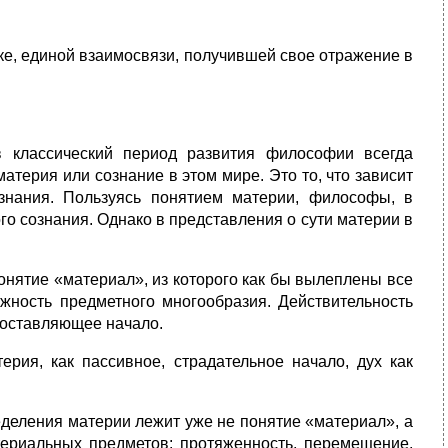
ке, единой взаимосвязи, получившей свое отражение в
 классический период развития философии всегда
терия или сознание в этом мире. Это то, что зависит
ознания. Пользуясь понятием материи, философы, в
ого сознания. Однако в представления о сути материи в
нятие «материал», из которого как бы вылеплены все
ожность предметного многообразия. Действительность
 составляющее начало.
ерия, как пассивное, страдательное начало, дух как
деления материи лежит уже не понятие «материал», а
ериальных предметов: протяженность, перемещение,