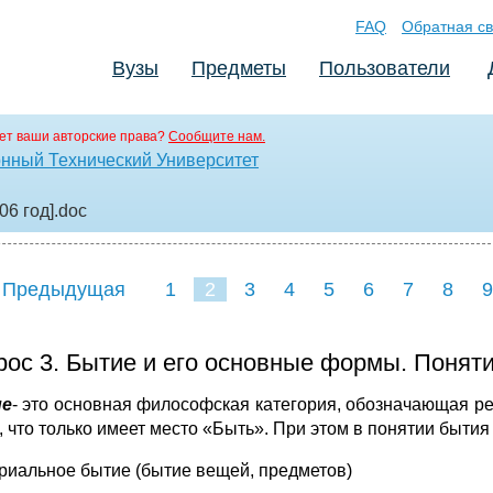
FAQ
Обратная св
Вузы
Предметы
Пользователи
ет ваши авторские права?
Сообщите нам.
нный Технический Университет
06 год]
.doc
 Предыдущая
1
2
3
4
5
6
7
8
9
16
17
18
19
20
21
рос 3. Бытие и его основные формы. Поняти
е
- это основная философская категория, обозначающая р
о, что только имеет место «Быть». При этом в понятии быт
ериальное бытие (бытие вещей, предметов)