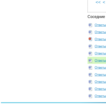
ответственности личности. Личность в
<<
<
различных типах общества
•
Вопрос 29. Понятие способа производства.
Диалектика развития производительных сил
Соседние
(пс) и производственных отношений.
•
Вопрос 30. Социальная структура Общества
Ответы
и ее развитие. Массы, социальные группы и
слои. Понятие социальной стратификации.
Ответы
Социальные отношения и их развитие.
Ответы
•
Вопрос 31. Объективные и субъективные
факторы в историческом процессе и их
Ответы
взаимосвязь. Роль народных масс и
личности в истории.
Ответы
Вопрос 32. Человек, его природа и
Ответы
сущность. Человек индивид личность.
Ответы
•
Вопрос 33. Государство, его сущность,
происхождение , основные признаки,
Ответы
функции, формы.
Ответы
•
Вопрос 34. Исторические формы общности
людей.
Ответы
•
Вопрос 35. Политическая система
Ответы
общества, ее элементы. Демократия как
социальный институт. Конкретная тема:
Политическая система общества.