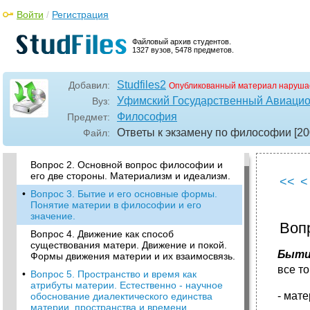
Войти
/
Регистрация
Файловый архив студентов.
1327 вузов, 5478 предметов.
Studfiles2
Добавил:
Опубликованный материал наруша
Уфимский Государственный Авиацио
Вуз:
Философия
Предмет:
•
Вопрос 1. Особенности философского
Ответы к экзамену по философии [20
Файл:
мировоззрения и его ключевые проблемы:
мир и человек, бытие и сознание.
Вопрос 2. Основной вопрос философии и
его две стороны. Материализм и идеализм.
<<
<
•
Вопрос 3. Бытие и его основные формы.
Понятие материи в философии и его
значение.
Воп
Вопрос 4. Движение как способ
существования матери. Движение и покой.
Быти
Формы движения материи и их взаимосвязь.
все т
•
Вопрос 5. Пространство и время как
атрибуты материи. Естественно - научное
- мат
обоснование диалектического единства
материи, пространства и времени.