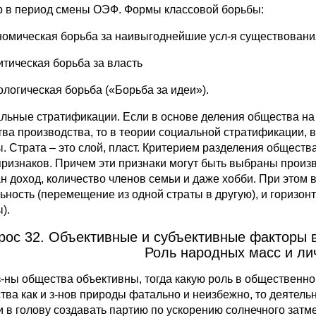
р в период смены ОЭФ. Формы классовой борьбы:
номическая борьба за наивыгоднейшие усл-я существовани
итическая борьба за власть
ологическая борьба («Борьба за идеи»).
льные стратификации.
Если в основе деления общества на
тва производства, то в теории социальной стратификации
ы. Страта – это слой, пласт. Критерием разделения обществ
признаков. Причем эти признаки могут быть выбраны произв
н доход, количество членов семьи и даже хобби. При этом
ьность (перемещение из одной страты в другую), и горизо
).
рос 32. Объективные и субъективные факторы в
Роль народных масс и лич
з-ны общества объективны, тогда какую роль в общественно
тва как и з-нов природы фатально и неизбежно, то деятель
и в голову создавать партию по ускорению солнечного затм