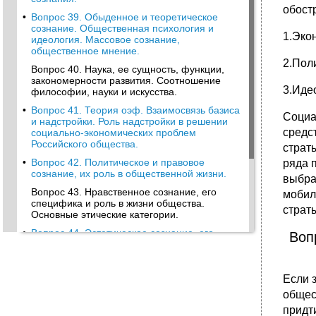
обост
•
Вопрос 39. Обыденное и теоретическое
сознание. Общественная психология и
1.Эко
идеология. Массовое сознание,
общественное мнение.
2.Пол
Вопрос 40. Наука, ее сущность, функции,
закономерности развития. Соотношение
3.Иде
философии, науки и искусства.
•
Вопрос 41. Теория оэф. Взаимосвязь базиса
Социа
и надстройки. Роль надстройки в решении
средс
социально-экономических проблем
Российского общества.
страт
•
Вопрос 42. Политическое и правовое
ряда 
сознание, их роль в общественной жизни.
выбра
Вопрос 43. Нравственное сознание, его
мобил
специфика и роль в жизни общества.
страты
Основные этические категории.
•
Вопрос 44. Эстетическое сознание, его
Воп
сущность, структура и функции. Искусство
как способ духовно-практического освоения
мира.
Если 
•
Вопрос 45. Общественный прогресс и его
общес
критерии. Человечество перед лицом
глобальных проблем.
придт