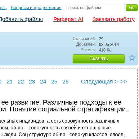
язь
Вопросы и предложения
Добавить файлы
Реферат AI
Заказать работу
Скачиваний:
29
Добавлен:
02.05.2014
Размер:
410 Кб
☆
Скачать
0
21
22
23
24
25
26
Следующая >
>>
30
 ее развитие. Различные подходы к ее
ои. Понятие социальной стратификации.
дельных индивидов, а есть совокупность различных
ом, об-во – совокупность связей и отнош к-рые
люди. Соц структура об-ва - совокуп классов, слоев,