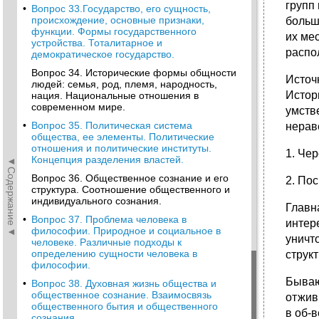
групп
•
Вопрос 33.Государство, его сущность,
происхождение, основные признаки,
больш
функции. Формы государственного
их ме
устройства. Тоталитарное и
распо
демократическое государство.
Вопрос 34. Исторические формы общности
Источ
людей: семья, род, племя, народность,
Истор
нация. Национальные отношения в
современном мире.
умств
•
Вопрос 35. Политическая система
нерав
общества, ее элементы. Политические
отношения и политические институты.
1. Че
Концепция разделения властей.
◄Содержание◄
Вопрос 36. Общественное сознание и его
2. По
структура. Соотношение общественного и
индивидуального сознания.
Главн
•
Вопрос 37. Проблема человека в
интер
философии. Природное и социальное в
уничт
человеке. Различные подходы к
определению сущности человека в
струк
философии.
Бываю
•
Вопрос 38. Духовная жизнь общества и
общественное сознание. Взаимосвязь
отжив
общественного бытия и общественного
в об-
сознания.