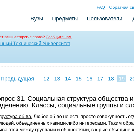
FAQ
Обратная св
Вузы
Предметы
Пользователи
ет ваши авторские права?
Сообщите нам.
нный Технический Университет
 Предыдущая
12
13
14
15
16
17
18
19
2
27
28
29
прос 31. Социальная структура общества и
еделению. Классы, социальные группы и сл
руктура об-ва.
Любое об-во не есть просто совокупность от
 людей, объединенных какими-либо интересами. Таким образ
ываются между группами и общностями, в к-рые объединены 