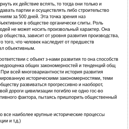
нуть их действие вспять, то тогда они только и
давать партии и осуществлять либо строительство
иям за 500 дней. Эта точка зрения наз
бъективное в обществе органически слиты. Роль
людей не может носить произвольный характер. Она
 общества, зависит от уровня развития производства,
го того, что человек наследует от предшеств
явл объективным.
ответствии с объект з-нами развития то она способств
 недооценка общих закономерностей и тенденций общ
. При всей многовариантности история развития
нированную историческими закономерностями, теми
обществу развиваться прогрессивно и наоборот,
овой дороги цивилизации погибло не одно гос-во
ективного фактора, пытаясь пришпорить общественный
то все наиболее крупные исторические процессы
ии и т.д.)