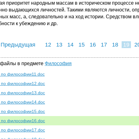
ая приоритет народным массам в историческом процессе не 
нно выдающихся личностей. Такими являются личности, о
ных масс, а, следовательно и на ход истории. Средством вли
бности к убеждению и др.
 Предыдущая
12
13
14
15
16
17
18
19
2
27
28
29
 файлы в предмете
Философия
по философии11.doc
 по философии12.doc
 по философии13.doc
 по философии14.doc
 по философии15.doc
 по философии16.doc
 по философии17.doc