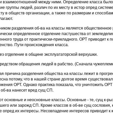
 и взаимоотношений между ними. Определение класса было
ие группы людей, различ по их месту в истор опред системе
сту в обществ организации, а также по размерам и способам
лагают.
ником разделения об-ва на классы является общественное р
ически определенное отделение пастушества от земледелия
енного труда от практически-прикладного. ОРТ приводит к 
енство. Пути происхождения класса.
рез отделение в общине эксплуататорской верхушки.
средством обращения людей в рабство. (Сначала чужеплемен
ая причина разделения общества на классы лежит в прогре
есна потому, что в нашей стране долгое время существова
ожения ОРТ. Однако практика показала, что уничтожить ОР
т об-ва нанесет вред сущ СП.
т основные и неосновные классы. Основные - те, сущ к-рых
шего или зарожд СП. Кроме классов в об-ве сущ сословия, 
ве опред их интересы. Несовпадение интересов приводит к 