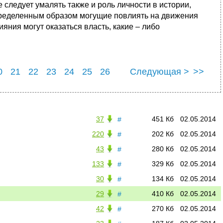
следует умалять также и роль личности в истории,
пределенным образом могущие повлиять на движения
яния могут оказаться власть, какие – либо
0
21
22
23
24
25
26
Следующая >
>>
30
37
451 Кб
02.05.2014
#
220
202 Кб
02.05.2014
#
43
280 Кб
02.05.2014
#
133
329 Кб
02.05.2014
#
30
134 Кб
02.05.2014
#
29
410 Кб
02.05.2014
#
42
270 Кб
02.05.2014
#