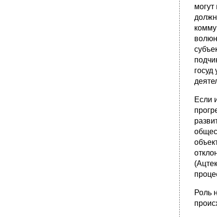
могут 
Вопрос 46. Общественное производство и
его структура: материальное и духовное
должн
производство.
комму
•
Вопрос 49. Понятие культуры. Единство и
волюн
многообразие культур.
субъе
•
Вопрос 50. Понятие цивилизации.
подчи
Цивилизация как социокультурное явление.
госуд 
Основные этапы становления мировой
цивилизации. Специфика западной и
деятел
восточной цивилизаций в мировом
развитии.
Если 
прогр
разви
общес
объек
отклон
(Ацте
проце
Роль 
проис