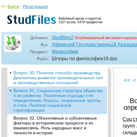
историческая специфика. Античная
Войти
/
Регистрация
натурфилософия, классика и атомизм.
Вопрос 27. Немецкая классическая
Файловый архив студентов.
философия. (Кант, Гегель, Фейербах)
1327 вузов, 5478 предметов.
Родоначальник и. Кант
•
Вопрос 28. Общество как целостная,
саморазвивающаяся система. Основные
Studfiles2
Добавил:
Опубликованный материал наруша
сферы общественной жизни и их
Уфимский Государственный Авиацио
Вуз:
взаимосвязь.
Философия
Предмет:
Ворос 29. Личность, ее формирование и
Шпоры по философии16
.doc
Файл:
развитие. Проблема свободы и
ответственности личности.
•
Вопрос 30. Понятие способа производства.
Диалектика развития производительных сил
<<
<
и производственных отношений.
•
Вопрос 31. Социальная структура общества
и ее развитие. Различные подходы к ее
Во
определению. Классы, социальные группы
и слои. Понятие социальной
опр
стратификации.
Вопрос 32. Объективные и субъективные
Соц ст
факторы в историческом процессе и их
групп
взаимосвязь. Роль народных масс и
склад
личности в истории.