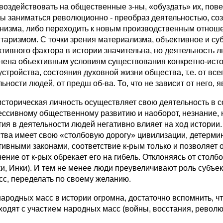
воздействовать на общественные з-ны, «обуздать» их, повер
ы заниматься революционно - преобраз деятельностью, соз
низма, либо переходить к новым производственным отношен
таризмом. С точки зрения материализма, объективное и су
ктивного фактора в истории значительна, но деятельность 
нена объективным условиям существования конкретно-истор
устройства, состояния духовной жизни общества, т.е. от все
ьности людей, от предш об-ва. То, что не зависит от него, 
историческая личность осуществляет свою деятельность в со
ессивному общественному развитию и наоборот, незнание,
тия в деятельности людей негативно влияет на ход истории
тва имеет свою «столбовую дорогу» цивилизации, детерми
тивными законами, соответствие к-рым только и позволяет 
ение от к-рых обрекает его на гибель. Отклоняясь от столб
ки, Инки). И тем не менее люди преувеличивают роль субъ
сс, переделать по своему желанию.
народных масс в истории огромна, достаточно вспомнить, ч
ходят с участием народных масс (войны, восстания, революц