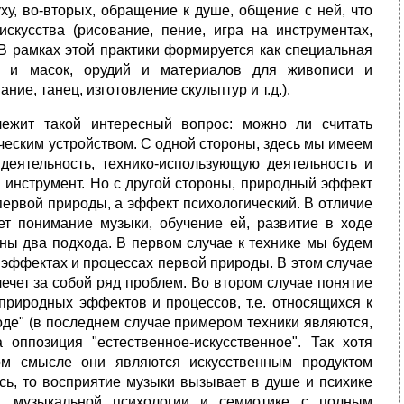
ху, во-вторых, обращение к душе, общение с ней, что
скусства (рисование, пение, игра на инструментах,
]. В рамках этой практики формируется как специальная
ов и масок, орудий и материалов для живописи и
ние, танец, изготовление скульптур и т.д.).
ежит такой интересный вопрос: можно ли считать
ческим устройством. С одной стороны, здесь мы имеем
деятельность, технико-использующую деятельность и
 инструмент. Но с другой стороны, природный эффект
первой природы, а эффект психологический. В отличие
ет понимание музыки, обучение ей, развитие в ходе
ны два подхода. В первом случае к технике мы будем
 эффектах и процессах первой природы. В этом случае
ечет за собой ряд проблем. Во втором случае понятие
риродных эффектов и процессов, т.е. относящихся к
оде" (в последнем случае примером техники являются,
оппозиция "естественное-искусственное". Так хотя
ом смысле они являются искусственным продуктом
сь, то восприятие музыки вызывает в душе и психике
и, музыкальной психологии и семиотике с полным