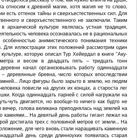
а относим к древней магии, хотя магия не то слово,
ии есть оттенок тайны и сверхъестественных сил. Для
ственного и сверхъестественного не заключали. Таким
в архаической культуре являлась устная традиция,
деятельность человека осознавалась не в рациональных
 особенностью анимистического понимания техники
ши. Для иллюстрации этих положений рассмотрим один
культуре, которую описал Тур Хейердал в книге "Аку-
 метра и весом в двадцать пять – тридцать тонн
 деревни начал организовывать работу одиннадцати
 – деревянные бревна, число которых впоследствии
камней... Лицо фигуры было зарыто в землю, но людям
еловека повисли на других их концах, а староста лег
шки. Когда одиннадцать парней с силой нагружали на
ть-чуть двигается, но вообще-то ничего как будто не
л вечер, голова великана приподнялась над землей на
о камнями... На девятый день работы гигант лежал на
ой достигала трех с половиной метров от земли... На
положение, для чего вновь стали наращивать каменную
емнадцатый день среди длинноухих появилась старая