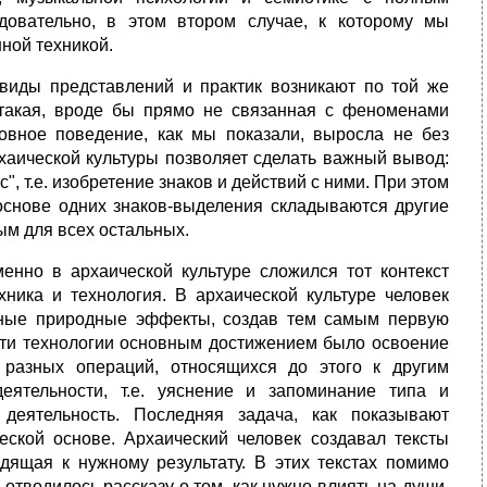
довательно, в этом втором случае, к которому мы
ной техникой.
 виды представлений и практик возникают по той же
такая, вроде бы прямо не связанная с феноменами
бовное поведение, как мы показали, выросла не без
хаической культуры позволяет сделать важный вывод:
 т.е. изобретение знаков и действий с ними. При этом
 основе одних знаков-выделения складываются другие
ым для всех остальных.
нно в архаической культуре сложился тот контекст
хника и технология. В архаической культуре человек
ичные природные эффекты, создав тем самым первую
бласти технологии основным достижением было освоение
 разных операций, относящихся до этого к другим
деятельности, т.е. уяснение и запоминание типа и
деятельность. Последняя задача, как показывают
еской основе. Архаический человек создавал тексты
одящая к нужному результату. В этих текстах помимо
отводилось рассказу о том, как нужно влиять на души,