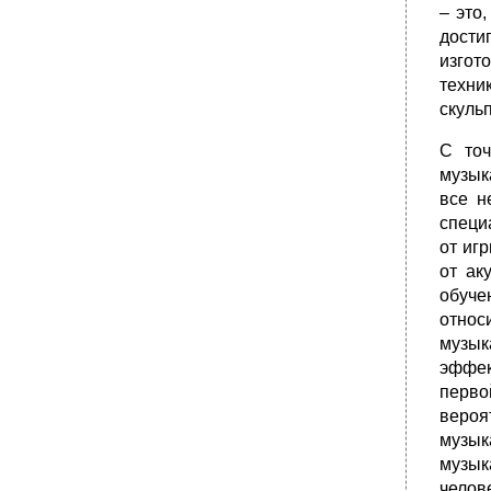
– это
дости
изгот
техни
скульп
С точ
музык
все н
специ
от иг
от ак
обуче
относ
музык
эффек
перво
вероя
музык
музык
челов