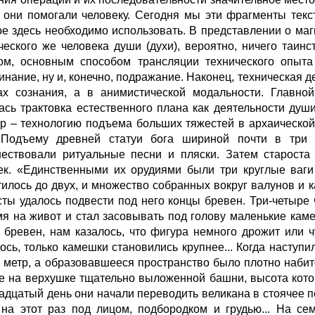
 они помогали человеку. Сегодня мы эти фрагменты текст
ое здесь необходимо использовать. В представлении о маг
ческого же человека души (духи), вероятно, ничего таин
ом, основным способом трансляции технического опыта 
инание, ну и, конечно, подражание. Наконец, техническая 
х сознания, а в анимистической модальности. Главной
ась трактовка естественного плана как деятельности ду
р – технологию подъема больших тяжестей в архаической 
 Подъему древней статуи бога шириной почти в три
ествовали ритуальные песни и пляски. Затем староста
ек. «Единственными их орудиями были три круглые ваги
тилось до двух, и множество собранных вокруг валунов и 
сты удалось подвести под него концы бревен. Три-четыре ч
я на живот и стал засовывать под голову маленькие каме
 бревен, нам казалось, что фигура немного дрожит или чу
ось, только камешки становились крупнее... Когда наступи
 метр, а образовавшееся пространство было плотно набит
е на верхушке тщательно выложенной башни, высота котор
адцатый день они начали переводить великана в стоячее 
, на этот раз под лицом, подбородком и грудью... На с