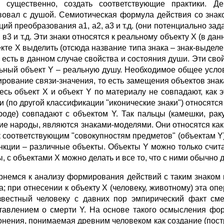
 существенно, создать соответствующие практики. Де
вовал с душой. Семиотическая формула действия со знако
ий преобразования а1, а2, а3 и т.д. (они потенциально зад
, в3 и т.д. Эти знаки относятся к реальному объекту Х (в д
екте Х выделить (отсюда название типа знака – знак-выделе
 то есть в данном случае свойства и состояния души. Эти с
ьный объект Y – реальную душу. Необходимое общее усло
рование связи-значения, то есть замещения объектов знак
десь объект Х и объект Y по материалу не совпадают, как э
и (по другой классификации "иконические знаки") относятся
роде) совпадают с объектом Y. Так пальцы (камешки, рак
ие народы, являются знаками-моделями. Они относятся как 
к соответствующим "совокупностям предметов" (объектам Y).
нкции – различные объекты. Объекты Y можно только считат
, с объектами Х можно делать и все то, что с ними обычно 
рнемся к анализу формирования действий с таким знаком 
ла; при отнесении к объекту Х (человеку, животному) эта о
звестный человеку с давних пор эмпирический факт сме
тавлением о смерти Y. На основе такого осмысления фор
онения, понимаемая древним человеком как создание (постро