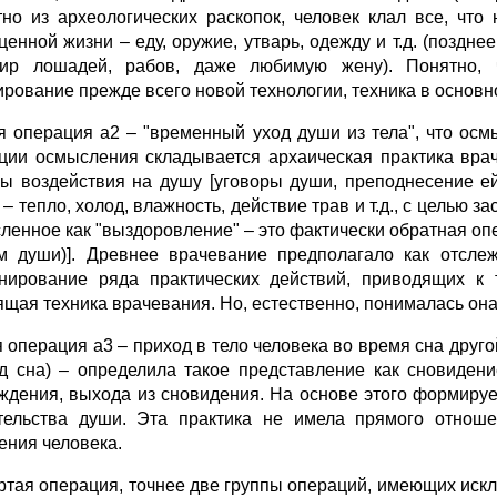
тно из археологических раскопок, человек клал все, ч
ценной жизни – еду, оружие, утварь, одежду и т.д. (поздне
ир лошадей, рабов, даже любимую жену). Понятно, 
рование прежде всего новой технологии, техника в основ
я операция а2 – "временный уход души из тела", что осм
ции осмысления складывается архаическая практика вра
ы воздействия на душу [уговоры души, преподнесение ей
– тепло, холод, влажность, действие трав и т.д., с целью з
ленное как "выздоровление" – это фактически обратная о
м души)]. Древнее врачевание предполагало как отсле
нирование ряда практических действий, приводящих к
ящая техника врачевания. Но, естественно, понималась он
я операция а3 – приход в тело человека во время сна друг
д сна) – определила такое представление как сновиден
ждения, выхода из сновидения. На основе этого формируе
тельства души. Эта практика не имела прямого отноше
ения человека.
ртая операция, точнее две группы операций, имеющих иск