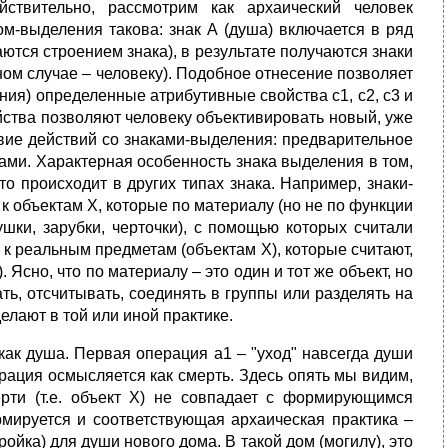
йствительно, рассмотрим как архаический человек
м-выделения такова: знак А (душа) включается в ряд
аются строением знака), в результате получаются знаки
анном случае – человеку). Подобное отнесение позволяет
ния) определенные атрибутивные свойства с1, с2, с3 и
войства позволяют человеку объективировать новый, уже
вие действий со знаками-выделения: предварительное
ами. Характерная особенность знака выделения в том,
то происходит в других типах знака. Например, знаки-
 к объектам Х, которые по материалу (но не по функции
ушки, зарубки, черточки), с помощью которых считали
к реальным предметам (объектам Х), которые считают,
 Ясно, что по материалу – это один и тот же объект, но
ь, отсчитывать, соединять в группы или разделять на
делают в той или иной практике.
как душа. Первая операция а1 – "уход" навсегда души
перация осмысляется как смерть. Здесь опять мы видим,
рти (т.е. объект Х) не совпадает с формирующимся
мируется и соответствующая архаическая практика –
йка) для души нового дома. В такой дом (могилу), это