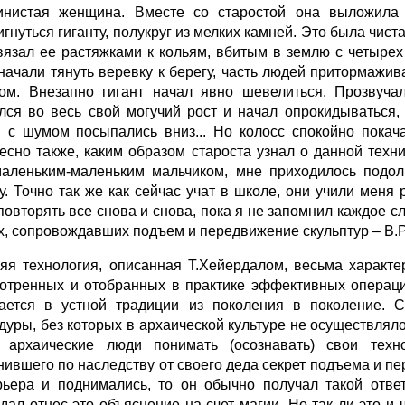
нистая женщина. Вместе со старостой она выложила п
гнуться гиганту, полукруг из мелких камней. Это была чиста
вязал ее растяжками к кольям, вбитым в землю с четырех
начали тянуть веревку к берегу, часть людей притормажив
ом. Внезапно гигант начал явно шевелиться. Прозвучал
лся во весь свой могучий рост и начал опрокидываться,
 с шумом посыпались вниз... Но колосс спокойно покачал
есно также, каким образом староста узнал о данной техн
аленьким-маленьким мальчиком, мне приходилось подол
у. Точно так же как сейчас учат в школе, они учили меня
повторять все снова и снова, пока я не запомнил каждое сл
, сопровождавших подъем и передвижение скульптур – В.Р.) 
яя технология, описанная Т.Хейердалом, весьма характе
отренных и отобранных в практике эффективных операци
ается в устной традиции из поколения в поколение. С
дуры, без которых в архаической культуре не осуществлялос
 архаические люди понимать (осознавать) свои техн
нившего по наследству от своего деда секрет подъема и пер
рьера и поднимались, то он обычно получал такой ответ
дал отнес это объяснение на счет магии. Но так ли это и 