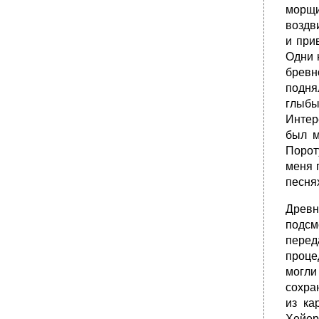
морщи
воздви
и при
Одни 
бревн
подня
глыбы
Интер
был м
Порот
меня 
песнях
Древн
подсм
перед
проце
могли
сохра
из ка
Хейер