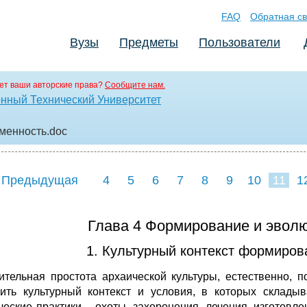
FAQ
Обратная св
Вузы
Предметы
Пользователи
ет ваши авторские права?
Сообщите нам.
нный Технический Университет
еменность
.doc
 Предыдущая
4
5
6
7
8
9
10
11
1
19
20
21
22
2
Глава 4 Формирование и эволю
1. Культурный контекст формиров
ительная простота архаической культуры, естественно, 
ить культурный контекст и условия, в которых складыв
ческие практики – охоты, захоронения, лечения, изготов