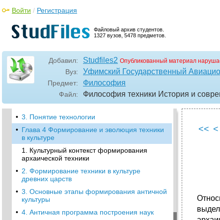
Войти
/
Регистрация
•
Глава 2 Подход, методы изучения
1. Основные положения, определяющие
Файловый архив студентов.
авторский подход
1327 вузов, 5478 предметов.
•
2. "Существование" и "Реальность"
•
3. Специфические формы рефлексии
Studfiles2
Добавил:
Опубликованный материал наруша
понятий существование и реальность
Уфимский Государственный Авиацио
Вуз:
•
Глава 3 Сущность и природа техники
Философия
Предмет:
1. Cущностные характеристики техники
Философия техники История и совр
Файл:
•
2. Природа техники
•
3. Понятие технологии
<<
<
•
Глава 4 Формирование и эволюция техники
в культуре
1. Культурный контекст формирования
архаической техники
•
2. Формирование техники в культуре
древних царств
•
3. Основные этапы формирования античной
Относ
культуры
выдел
•
4. Античная программа построения наук
архаи