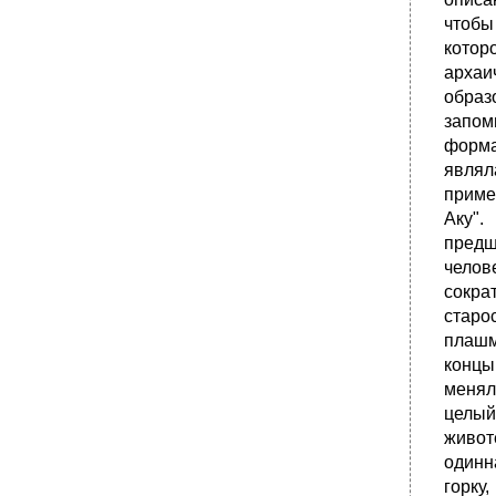
чтобы
котор
архаи
образ
запом
форма
являл
приме
Аку".
предш
челов
сокра
старо
плашм
концы
менял
целый
живот
одинн
горку