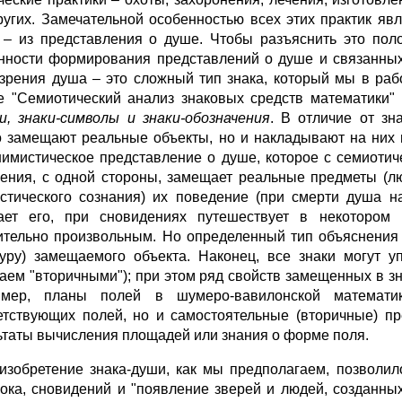
ругих. Замечательной особенностью всех этих практик явля
 – из представления о душе. Чтобы разъяснить это пол
нности формирования представлений о душе и связанных 
 зрения душа – это сложный тип знака, который мы в рабо
е "Семиотический анализ знаковых средств математики" 
и, знаки-символы и знаки-обозначения
. В отличие от зн
о замещают реальные объекты, но и накладывают на них
нимистическое представление о душе, которое с семиотич
ения, с одной стороны, замещает реальные предметы (люд
стического сознания) их поведение (при смерти душа н
ает его, при сновидениях путешествует в некотором 
ительно произвольным. Но определенный тип объяснения 
туру) замещаемого объекта. Наконец, все знаки могут 
аем "вторичными"); при этом ряд свойств замещенных в зн
имер, планы полей в шумеро-вавилонской математик
етствующих полей, но и самостоятельные (вторичные) пр
ьтаты вычисления площадей или знания о форме поля.
 изобретение знака-души, как мы предполагаем, позволи
ока, сновидений и "появление зверей и людей, созданных