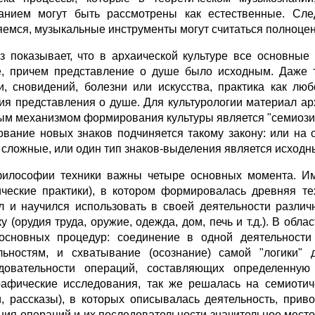
анием могут быть рассмотрены как естественные. Сле
яемся, музыкальные инструменты могут считаться полноцен
з показывает, что в архаической культуре все основные
е, причем представление о душе было исходным. Даже 
и, сновидений, болезни или искусства, практика как лю
ия представления о душе. Для культурологии материал ар
ым механизмом формирования культуры является "семиозис",
ование новых знаков подчиняется такому закону: или на
 сложные, или один тип знаков-выделения является исходн
илософии техники важны четыре основных момента. Име
ические практики), в котором формировалась древняя те
л и научился использовать в своей деятельности разл
ку (орудия труда, оружие, одежда, дом, печь и т.д.). В о
основных процедур: соединение в одной деятельности
льностям, и схватывание (осознание) самой "логики" 
довательности операций, составляющих определенную 
рафические исследования, так же решалась на семиотич
и, рассказы), в которых описывалась деятельность, прив
ния операций и их последовательности значительное место 