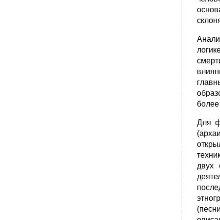
основ
склон
Анали
логик
смерт
влиян
главн
образ
более
Для ф
(арха
откры
техни
двух 
деяте
после
этног
(песн
описа