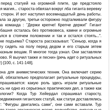
еред статуей на огромной плите, где предстояло
я магия... староста обвязал вокруг лба гиганта веревку
 сторон. И вот наступил восемнадцатый день работы.
ала за другую, третьи осторожно подталкивали фигуру
а команда : "Держи крепче! Крепче держи!" Гигант
 башня осталась без противовеса, камни и огромные
ся в стоячем положении и так и остался стоять...”.
ике подъема? Староста рассказывал: "Сеньор, когда я
гу сидеть на полу перед дедом и его старым зятем
 разным вещам. Я многое тогда узнал. Они заставляли
ово. Я выучил также и песни» (речь идет о ритуальных
[100, с. 141-148].
рна для анимистических техник. Она включает серию
й, обязательно предполагает ритуальные процедуры,
прашивается: какую роль здесь играли ритуальные
ь ни одно из серьезных практических дел, а также как
ологии? Когда Тур Хейердал спрашивал старосту,
едвижения гигантских статуй, как статуи доставлялись
: "Фигуры двигались сами", они сами вставали. Тур
что такое архаическая магия, волшебство, ритуальные