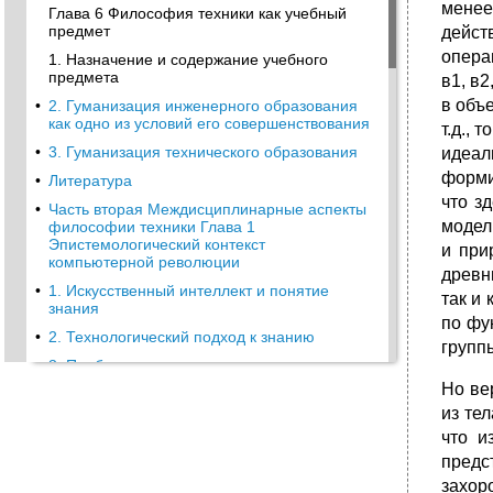
менее
Глава 6 Философия техники как учебный
предмет
дейст
операц
1. Назначение и содержание учебного
предмета
в1, в2
в объ
•
2. Гуманизация инженерного образования
как одно из условий его совершенствования
т.д.,
•
3. Гуманизация технического образования
идеал
форми
•
Литература
что з
•
Часть вторая Междисциплинарные аспекты
модел
философии техники Глава 1
Эпистемологический контекст
и при
компьютерной революции
древн
•
1. Искусственный интеллект и понятие
так и 
знания
по фу
•
2. Технологический подход к знанию
группы
•
3. Проблема истинности знания
Но ве
•
4. Представление и приобретение знаний:
философско-эпистемологический контекст
из те
что и
•
5. Метатехнологические вопросы о знании
предс
•
Глава 2 Техника и этика
захор