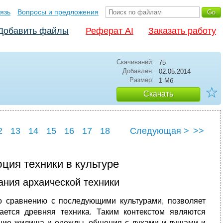
язь
Вопросы и предложения
Добавить файлы
Реферат AI
Заказать работу
Скачиваний:
75
Добавлен:
02.05.2014
Размер:
1 Мб
☆
Скачать
2
13
14
15
16
17
18
Следующая >
>>
3
24
25
ция техники в культуре
ания архаической техники
по сравнению с последующими культурами, позволяет
ается древняя техника. Таким контекстом являются
ление жилища и одежды, общения с духами и душами и