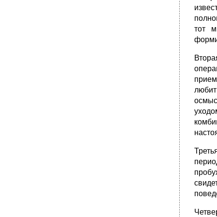
1. Проблема "техника и нравственность" в
извес
русской философии
полно
•
2. Проблема ответственности инженера и
тот м
инженерная этика
форми
•
Глава 3 Искусство и языки техники
1. Технология в искусстве: условия анализа
Втора
•
2. Эстетика как технология
опера
прием
•
3. Восприятие: технология и мимесис
любит 
•
4. Механика видимого по Дзиге Вертову
осмыс
(приложение)
уходо
•
5. Некоторые выводы
комби
Глава 4 Социальное проектирование
насто
1. Формирование социального
проектирования
Треть
•
2. Природа социального проектирования
перио
•
3. Парадоксы научной фантастики
пробу
свиде
•
Литература
повед
Четве