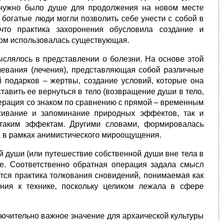
то нужно было душе для продолжения на новом месте
е богатые люди могли позволить себе унести с собой в
что практика захоронения обусловила создание и
ном использовалась существующая.
ыслялось в представлении о болезни. На основе этой
чевания (лечения), представляющая собой различные
 подарков – жертвы, создание условий, которые она
аставить ее вернуться в тело (возвращение души в тело,
перация со знаком по сравнению с прямой – временным
живание и запоминание природных эффектов, так и
 таким эффектам. Другими словами, формировалась
а в рамках анимистического мироощущения.
ой души (или путешествие собственной души вне тела в
ие. Соответственно обратная операция задала смысл
тся практика толкования сновидений, понимаемая как
ния к технике, поскольку целиком лежала в сфере
лючительно важное значение для архаической культуры