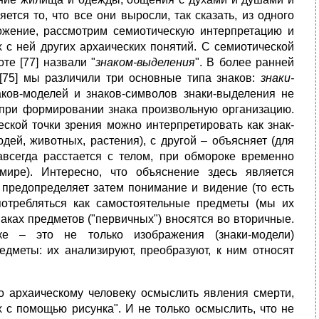
ется то, что все они выросли, так сказать, из одного
ожение, рассмотрим семиотическую интерпретацию и
с ней других архаических понятий. С семиотической
те [77] назвали "
знаком-выделения
". В более ранней
[75] мы различили три основные типа знаков:
знаки-
аков-моделей и знаков-символов знаки-выделения не
 при формировании знака произвольную организацию.
еской точки зрения можно интерпретировать как знак-
ей, животных, растения), с другой – объясняет (для
авсегда расстается с телом, при обмороке временно
мире). Интересно, что объяснение здесь является
предопределяет затем понимание и видение (то есть
употребляться как самостоятельные предметы (мы их
аках предметов ("первичных") вносятся во вторичные.
е – это не только изображения (знаки-модели)
едметы: их анализируют, преобразуют, к ним относят
ло архаическому человеку осмыслить явления смерти,
 с помощью рисунка". И не только осмыслить, что не