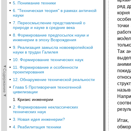
•
5. Понимание техники
ряд д
•
6. "Техническая теория" в рамках античной
корня
науки
особе
•
7. Переосмысление представлений о
точки
природе и науке в средние века
работ
•
8. Формирование предпосылок науки и
модел
инженерии в эпоху Возрождения
тольк
•
9. Реализация замысла новоевропейской
Так а
науки в трудах Галилея
выдел
•
10. Формирование технических наук
аними
◄Содержание◄
•
11. Формирование и особенности
покид
проектирования
относ
•
12. Обнаружение технической реальности
струк
•
Глава 5 Противоречия техногенной
назыв
цивилизации
Напр
1. Кризис инженерии
соотв
•
2. Формирование неклассических
резул
технических наук
•
3. Новая идея инженерии?
Итак,
обмор
•
4. Реабилитация техники