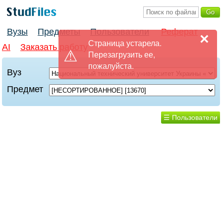
Вузы
Предметы
Пользователи
Реферат
×
Страница устарела.
AI
Заказать работу
Перезагрузить ее,
пожалуйста.
Вуз
Предмет
☰ Пользователи