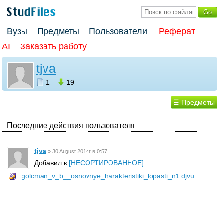
Вузы
Предметы
Пользователи
Реферат
AI
Заказать работу
tjva
1
19
☰ Предметы
Последние действия пользователя
tjva
»
30 August 2014г в 0:57
Добавил в
[НЕСОРТИРОВАННОЕ]
golcman_v_b__osnovnye_harakteristiki_lopasti_n1.djvu