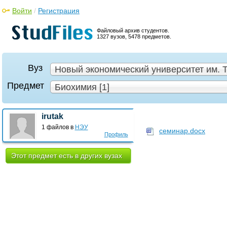
Войти
/
Регистрация
Файловый архив студентов.
1327 вузов, 5478 предметов.
Вуз
Новый экономический университет им. Т
Предмет
Биохимия [1]
irutak
1 файлов в
НЭУ
семинар.docx
Профиль
Этот предмет есть в других вузах