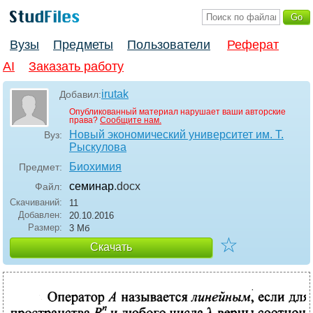
Вузы
Предметы
Пользователи
Реферат
AI
Заказать работу
irutak
Добавил:
Опубликованный материал нарушает ваши авторские
права?
Сообщите нам.
Новый экономический университет им. Т.
Вуз:
Рыскулова
Биохимия
Предмет:
семинар
.docx
Файл:
Скачиваний:
11
Добавлен:
20.10.2016
Размер:
3 Мб
☆
Скачать