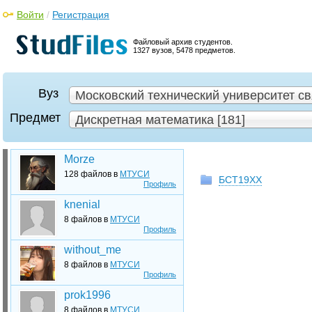
Войти
/
Регистрация
Файловый архив студентов.
1327 вузов, 5478 предметов.
Вуз
Московский технический университет св
Предмет
Дискретная математика [181]
Morze
128 файлов в
МТУСИ
БСТ19ХХ
Профиль
knenial
8 файлов в
МТУСИ
Профиль
without_me
8 файлов в
МТУСИ
Профиль
prok1996
8 файлов в
МТУСИ