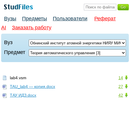
Вузы
Предметы
Пользователи
Реферат
AI
Заказать работу
Вуз
Предмет
lab4.vsm
14
TAU_lab4 — копия.docx
27
ТАУ ИДЗ.docx
42