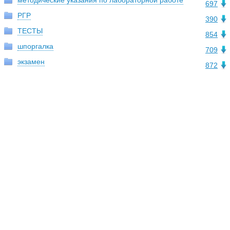
методические указания по лабораторной работе
697
РГР
390
ТЕСТЫ
854
шпоргалка
709
экзамен
872