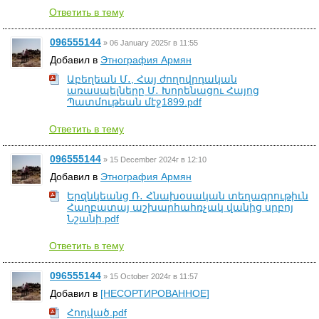
Ответить в тему
096555144
»
06 January 2025г в 11:55
Добавил в
Этнография Армян
Աբեղեան Մ․, Հայ ժողովրդական
առասպելները Մ․ Խորենացու Հայոց
Պատմութեան մէջ1899.pdf
Ответить в тему
096555144
»
15 December 2024г в 12:10
Добавил в
Этнография Армян
Երզնկեանց Ռ․ Հնախօսական տեղագրութիւն
Հաղբատայ աշխարհահռչակ վանից սրբոյ
Նշանի.pdf
Ответить в тему
096555144
»
15 October 2024г в 11:57
Добавил в
[НЕСОРТИРОВАННОЕ]
Հոդված.pdf