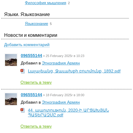
☆
Философия мышления
2
Языки. Языкознание
☆
Языкознание
5
Новости и комментарии
Добавить комментарий
096555144
»
25 February 2025г в 10:23
Добавил в
Этнография Армян
Լալայեանց, Ջաւախքի բուրմունք, 1892.pdf
Ответить в тему
096555144
»
18 February 2025г в 18:00
Добавил в
Этнография Армян
44. պարտություն, 2020-Ի ԱՐՑԱԽՅԱՆ
ՊԱՏԵՐԱԶՄԸ.pdf
Ответить в тему