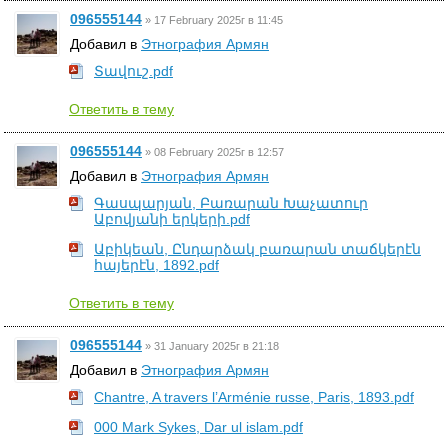
096555144
»
17 February 2025г в 11:45
Добавил в
Этнография Армян
Տավուշ.pdf
Ответить в тему
096555144
»
08 February 2025г в 12:57
Добавил в
Этнография Армян
Գասպարյան, Բառարան Խաչատուր
Աբովյանի երկերի.pdf
Աբիկեան, Ընդարձակ բառարան տաճկերէն
հայերէն, 1892.pdf
Ответить в тему
096555144
»
31 January 2025г в 21:18
Добавил в
Этнография Армян
Chantre, A travers l’Arménie russe, Paris, 1893.pdf
000 Mark Sykes, Dar ul islam.pdf