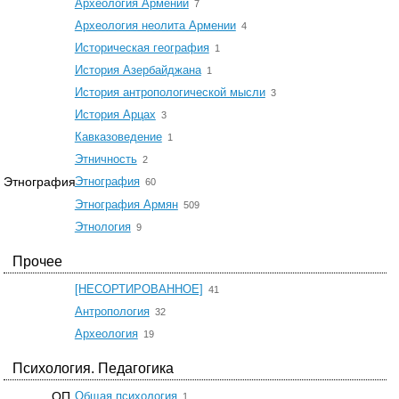
☆
Археология Армении
7
☆
Археология неолита Армении
4
☆
Историческая география
1
☆
История Азербайджана
1
☆
История антропологической мысли
3
☆
История Арцах
3
☆
Кавказоведение
1
☆
Этничность
2
☆
Этнография
Этнография
60
☆
Этнография Армян
509
☆
Этнология
9
Прочее
☆
[НЕСОРТИРОВАННОЕ]
41
☆
Антропология
32
☆
Археология
19
Психология. Педагогика
☆
ОП
Общая психология
1