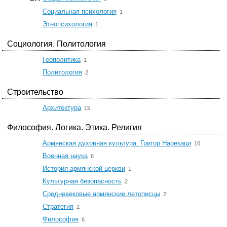
☆
Социальная психология
1
☆
Этнопсихология
1
Социология. Политология
☆
Геополитика
1
☆
Политология
2
Строительство
☆
Архитектура
15
Философия. Логика. Этика. Религия
☆
Армянская духовная культура. Григор Нарекаци
10
☆
Военная наука
6
☆
История армянской церкви
1
☆
Культурная безопасность
2
☆
Средневековые армянские летописцы
2
☆
Стратегия
2
☆
Философия
6