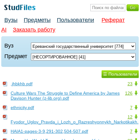
Вузы
Предметы
Пользователи
Реферат
AI
Заказать работу
Вуз
Предмет
☰ Пользователи
,jhbkhb.pdf
23
Culture Wars The Struggle to Define America by James
126
Davison Hunter (z-lib.org).pdf
ethnicity.pdf
7
12
Fyodor_Uglov_Pravda_i_Lozh_o_Razreshyonnykh_Narkotikakh.
HAIA1-pages-3-9,291-302,504-507.pdf
7