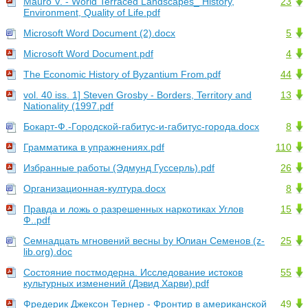
Mauro V. - World Terraced Landscapes_ History,
23
Environment, Quality of Life.pdf
Microsoft Word Document (2).docx
5
Microsoft Word Document.pdf
4
The Economic History of Byzantium From.pdf
44
vol. 40 iss. 1] Steven Grosby - Borders, Territory and
13
Nationality (1997.pdf
Бокарт-Ф.-Городской-габитус-и-габитус-города.docx
8
Грамматика в упражнениях.pdf
110
Избранные работы (Эдмунд Гуссерль).pdf
26
Организационная-култура.docx
8
Правда и ложь о разрешенных наркотиках Углов
15
Ф..pdf
Семнадцать мгновений весны by Юлиан Семенов (z-
25
lib.org).doc
Состояние постмодерна. Исследование истоков
55
культурных изменений (Дэвид Харви).pdf
Фредерик Джексон Тернер - Фронтир в американской
49