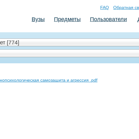
FAQ
Обратная св
Вузы
Предметы
Пользователи
т [774]
тнопсихологическая самозащита и агрессия .pdf