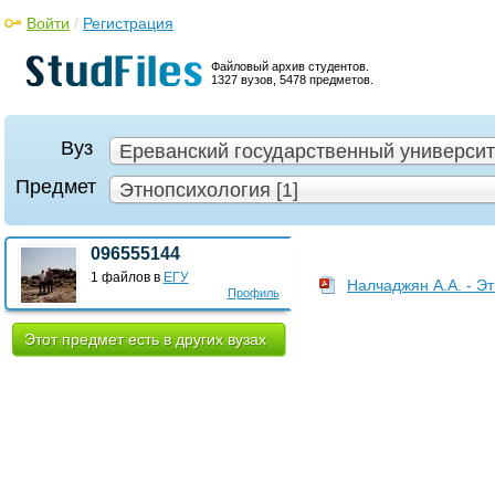
Войти
/
Регистрация
Файловый архив студентов.
1327 вузов, 5478 предметов.
Вуз
Ереванский государственный университе
Предмет
Этнопсихология [1]
096555144
1 файлов в
ЕГУ
Налчаджян А.А. - Э
Профиль
Этот предмет есть в других вузах