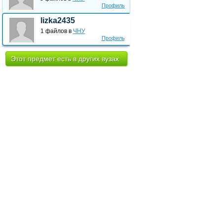
Профиль
lizka2435
1 файлов в
ЧНУ
Профиль
Этот предмет есть в других вузах