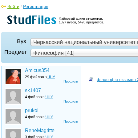
Войти
/
Регистрация
Файловый архив студентов.
1327 вузов, 5478 предметов.
Вуз
Черкасский национальный университет и
Предмет
Философия [41]
Amicus354
29 файлов в
ЧНУ
філософія екзамен 
Профиль
sk1407
4 файлов в
ЧНУ
Профиль
prukol
4 файлов в
ЧНУ
Профиль
ReneMagritte
3 файлов в
ЧНУ