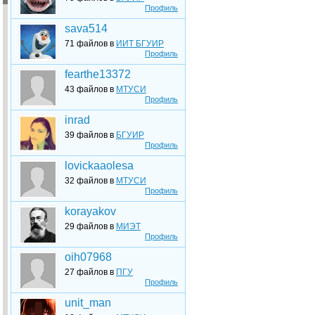
Профиль
sava514
71 файлов в
ИИТ БГУИР
Профиль
fearthe13372
43 файлов в
МТУСИ
Профиль
inrad
39 файлов в
БГУИР
Профиль
lovickaaolesa
32 файлов в
МТУСИ
Профиль
korayakov
29 файлов в
МИЭТ
Профиль
oih07968
27 файлов в
ПГУ
Профиль
unit_man