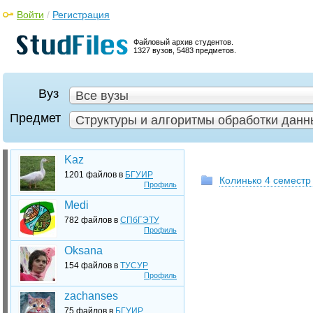
Войти
/
Регистрация
Файловый архив студентов.
1327 вузов, 5483 предметов.
Вуз
Все вузы
Предмет
Структуры и алгоритмы обработки данны
Kaz
1201 файлов в
БГУИР
Колинько 4 семестр
Профиль
Medi
782 файлов в
СПбГЭТУ
Профиль
Oksana
154 файлов в
ТУСУР
Профиль
zachanses
75 файлов в
БГУИР