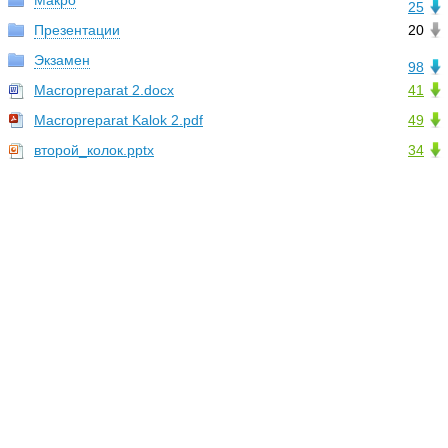
Макро
25
Презентации
20
Экзамен
98
Macropreparat 2.docx
41
Macropreparat Kalok 2.pdf
49
второй_колок.pptx
34