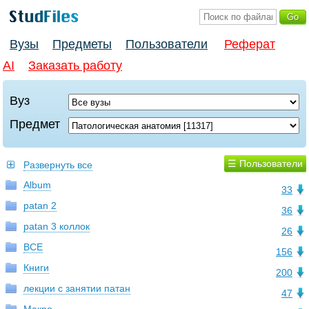
Вузы
Предметы
Пользователи
Реферат
AI
Заказать работу
Вуз
Предмет
☰ Пользователи
Развернуть все
Album
33
patan 2
36
patan 3 коллок
26
ВСЕ
156
Книги
200
лекции с занятии патан
47