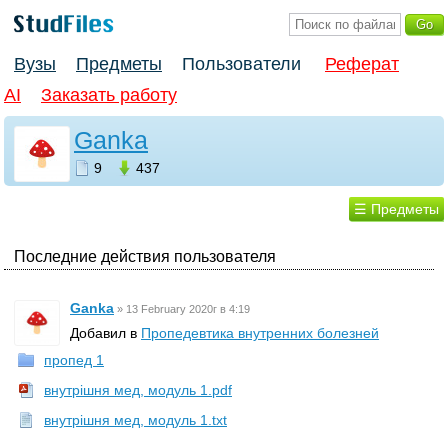
Вузы
Предметы
Пользователи
Реферат
AI
Заказать работу
Ganka
9
437
☰ Предметы
Последние действия пользователя
Ganka
»
13 February 2020г в 4:19
Добавил в
Пропедевтика внутренних болезней
пропед 1
внутрішня мед, модуль 1.pdf
внутрішня мед, модуль 1.txt